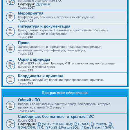
связанные с конкретным ПО.
Подфорум:
Данные
Темы:
2067
Мероприятия
Конференции, семинары, встречи и их обсуждение
Темы:
408
Литература и документация
Книги, статьи, журналы. Печатные и электронные. Русский и
английский. Поиск и обсуждение.
Темы:
240
Право
Законодательство и нормативно-правовая информация,
лицензирование, сертификация, регистрация.
Темы:
134
Охрана природы
ГИС и ДЗЗ в Охране Природы, РПП и смежных науках (экологии,
биологии и лесном деле)
Темы:
143
Координаты и привязка
Системы координат, проекции, преобразования, привязка
Темы:
679
Программное обеспечение
Общий - ПО
Вопросы по нескольким пакетам сразу, или вопросы, которые
непонятно к какой ГИС отнести
Темы:
1123
Свободные, бесплатные, открытые ГИС
Кроме QGIS
Подфорумы:
gvSIG, KOSMO, uDig
,
GRASS
,
Рецепты
,
GDAL/OGR
,
R
,
PostGIS/PostgreSQL
,
EasyTrace
,
SAGA