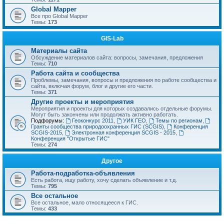
Global Mapper
Все про Global Mapper
Темы:
173
GIS-Lab
Материалы сайта
Обсуждение материалов сайта: вопросы, замечания, предложения
Темы:
710
Работа сайта и сообщества
Проблемы, замечания, вопросы и предложения по работе сообщества и
сайта, включая форум, блог и другие его части.
Темы:
371
Другие проекты и мероприятия
Мероприятия и проекты для которых создавались отдельные форумы.
Могут быть закончены или продолжать активно работать.
Подфорумы:
Геоконкурс 2011
,
УИК ГЕО
,
Темы по регионам
,
Гранты сообщества природоохранных ГИС (SCGIS)
,
Конференция
SCGIS-2015
,
Электронная конференция SCGIS - 2015
,
Конференция "Открытые ГИС"
Темы:
274
Другое
Работа-подработка-объявления
Есть работа, ищу работу, хочу сделать объявление и т.д.
Темы:
795
Все остальное
Все остальное, мало относящееся к ГИС.
Темы:
433