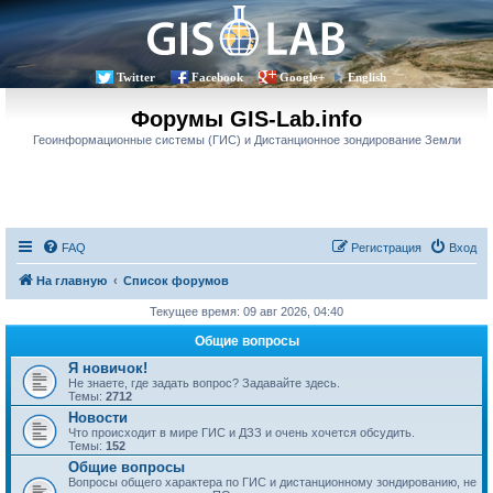
Twitter
Facebook
Google+
English
Форумы GIS-Lab.info
Геоинформационные системы (ГИС) и Дистанционное зондирование Земли
FAQ
Регистрация
Вход
На главную
Список форумов
Текущее время: 09 авг 2026, 04:40
Общие вопросы
Я новичок!
Не знаете, где задать вопрос? Задавайте здесь.
Темы:
2712
Новости
Что происходит в мире ГИС и ДЗЗ и очень хочется обсудить.
Темы:
152
Общие вопросы
Вопросы общего характера по ГИС и дистанционному зондированию, не