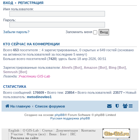
ВХОД
•
РЕГИСТРАЦИЯ
Имя пользователя:
Пароль:
Забыли пароль?
Запомнить меня
КТО СЕЙЧАС НА КОНФЕРЕНЦИИ
Всего
653
посетителя :: 4 зарегистрированных, 0 скрытых и 649 гостей (основано
на активности пользователей за последние 5 минут)
Больше всего посетителей (
7420
) здесь было 18 апр 2026, 00:51
Зарегистрированные пользователи:
Ahrefs [Bot]
,
Amazon [Bot]
,
Bing [Bot]
,
Semrush [Bot]
Легенда:
Участники GIS-Lab
СТАТИСТИКА
Всего сообщений:
176609
• Всего тем:
23854
• Всего пользователей:
23577
• Новый
пользователь:
metodinovleo1
На главную
Список форумов
Создано на основе
phpBB
® Forum Software © phpBB Limited
Русская поддержка phpBB
English
О GIS-Lab
Статьи
Документация
Контакты
Участие
Форум
(все)
Вики
Блог
IRC
Реклама на сайте