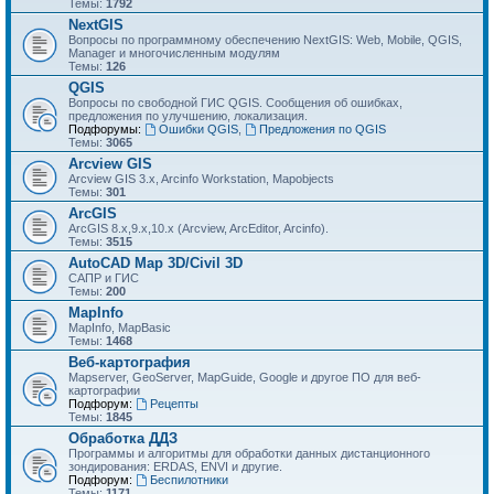
Темы:
1792
NextGIS
Вопросы по программному обеспечению NextGIS: Web, Mobile, QGIS,
Manager и многочисленным модулям
Темы:
126
QGIS
Вопросы по свободной ГИС QGIS. Сообщения об ошибках,
предложения по улучшению, локализация.
Подфорумы:
Ошибки QGIS
,
Предложения по QGIS
Темы:
3065
Arcview GIS
Arcview GIS 3.x, Arcinfo Workstation, Mapobjects
Темы:
301
ArcGIS
ArcGIS 8.x,9.x,10.x (Arcview, ArcEditor, Arcinfo).
Темы:
3515
AutoCAD Map 3D/Civil 3D
САПР и ГИС
Темы:
200
MapInfo
MapInfo, MapBasic
Темы:
1468
Веб-картография
Mapserver, GeoServer, MapGuide, Google и другое ПО для веб-
картографии
Подфорум:
Рецепты
Темы:
1845
Обработка ДДЗ
Программы и алгоритмы для обработки данных дистанционного
зондирования: ERDAS, ENVI и другие.
Подфорум:
Беспилотники
Темы:
1171