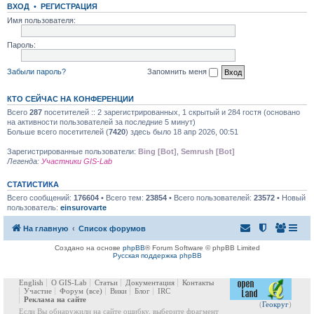
ВХОД
•
РЕГИСТРАЦИЯ
Имя пользователя:
Пароль:
Забыли пароль?
Запомнить меня
КТО СЕЙЧАС НА КОНФЕРЕНЦИИ
Всего
287
посетителей :: 2 зарегистрированных, 1 скрытый и 284 гостя (основано
на активности пользователей за последние 5 минут)
Больше всего посетителей (
7420
) здесь было 18 апр 2026, 00:51
Зарегистрированные пользователи:
Bing [Bot]
,
Semrush [Bot]
Легенда:
Участники GIS-Lab
СТАТИСТИКА
Всего сообщений:
176604
• Всего тем:
23854
• Всего пользователей:
23572
• Новый
пользователь:
einsurovarte
На главную
Список форумов
Создано на основе
phpBB
® Forum Software © phpBB Limited
Русская поддержка phpBB
English
О GIS-Lab
Статьи
Документация
Контакты
Участие
Форум
(все)
Вики
Блог
IRC
Реклама на сайте
(
Геокруг
)
Если Вы обнаружили на сайте ошибку, выберите фрагмент