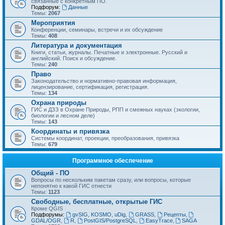
связанные с конкретным ПО.
Подфорум:
Данные
Темы:
2067
Мероприятия
Конференции, семинары, встречи и их обсуждение
Темы:
408
Литература и документация
Книги, статьи, журналы. Печатные и электронные. Русский и
английский. Поиск и обсуждение.
Темы:
240
Право
Законодательство и нормативно-правовая информация,
лицензирование, сертификация, регистрация.
Темы:
134
Охрана природы
ГИС и ДЗЗ в Охране Природы, РПП и смежных науках (экологии,
биологии и лесном деле)
Темы:
143
Координаты и привязка
Системы координат, проекции, преобразования, привязка
Темы:
679
Программное обеспечение
Общий - ПО
Вопросы по нескольким пакетам сразу, или вопросы, которые
непонятно к какой ГИС отнести
Темы:
1123
Свободные, бесплатные, открытые ГИС
Кроме QGIS
Подфорумы:
gvSIG, KOSMO, uDig
,
GRASS
,
Рецепты
,
GDAL/OGR
,
R
,
PostGIS/PostgreSQL
,
EasyTrace
,
SAGA