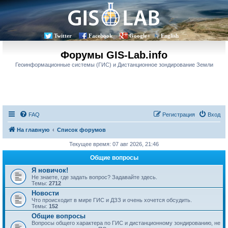
Twitter
Facebook
Google+
English
Форумы GIS-Lab.info
Геоинформационные системы (ГИС) и Дистанционное зондирование Земли
FAQ
Регистрация
Вход
На главную
Список форумов
Текущее время: 07 авг 2026, 21:46
Общие вопросы
Я новичок!
Не знаете, где задать вопрос? Задавайте здесь.
Темы:
2712
Новости
Что происходит в мире ГИС и ДЗЗ и очень хочется обсудить.
Темы:
152
Общие вопросы
Вопросы общего характера по ГИС и дистанционному зондированию, не