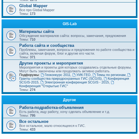
Global Mapper
Все про Global Mapper
Темы:
173
GIS-Lab
Материалы сайта
Обсуждение материалов сайта: вопросы, замечания, предложения
Темы:
710
Работа сайта и сообщества
Проблемы, замечания, вопросы и предложения по работе сообщества и
сайта, включая форум, блог и другие его части.
Темы:
371
Другие проекты и мероприятия
Мероприятия и проекты для которых создавались отдельные форумы.
Могут быть закончены или продолжать активно работать.
Подфорумы:
Геоконкурс 2011
,
УИК ГЕО
,
Темы по регионам
,
Гранты сообщества природоохранных ГИС (SCGIS)
,
Конференция
SCGIS-2015
,
Электронная конференция SCGIS - 2015
,
Конференция "Открытые ГИС"
Темы:
274
Другое
Работа-подработка-объявления
Есть работа, ищу работу, хочу сделать объявление и т.д.
Темы:
795
Все остальное
Все остальное, мало относящееся к ГИС.
Темы:
433