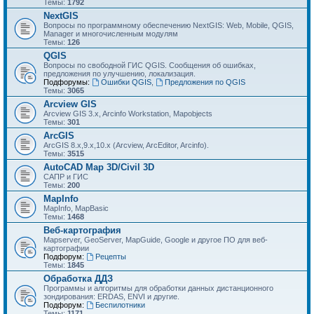
Темы:
1792
NextGIS
Вопросы по программному обеспечению NextGIS: Web, Mobile, QGIS,
Manager и многочисленным модулям
Темы:
126
QGIS
Вопросы по свободной ГИС QGIS. Сообщения об ошибках,
предложения по улучшению, локализация.
Подфорумы:
Ошибки QGIS
,
Предложения по QGIS
Темы:
3065
Arcview GIS
Arcview GIS 3.x, Arcinfo Workstation, Mapobjects
Темы:
301
ArcGIS
ArcGIS 8.x,9.x,10.x (Arcview, ArcEditor, Arcinfo).
Темы:
3515
AutoCAD Map 3D/Civil 3D
САПР и ГИС
Темы:
200
MapInfo
MapInfo, MapBasic
Темы:
1468
Веб-картография
Mapserver, GeoServer, MapGuide, Google и другое ПО для веб-
картографии
Подфорум:
Рецепты
Темы:
1845
Обработка ДДЗ
Программы и алгоритмы для обработки данных дистанционного
зондирования: ERDAS, ENVI и другие.
Подфорум:
Беспилотники
Темы:
1171