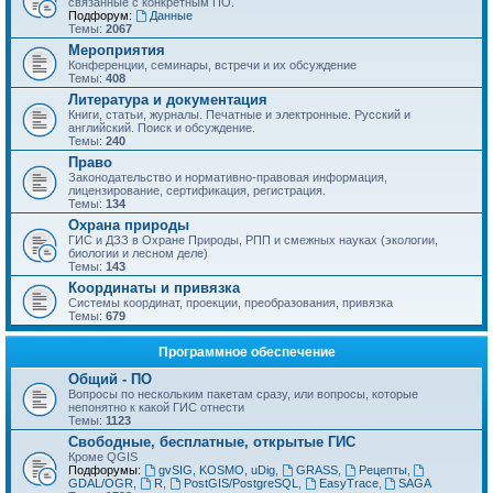
связанные с конкретным ПО.
Подфорум:
Данные
Темы:
2067
Мероприятия
Конференции, семинары, встречи и их обсуждение
Темы:
408
Литература и документация
Книги, статьи, журналы. Печатные и электронные. Русский и
английский. Поиск и обсуждение.
Темы:
240
Право
Законодательство и нормативно-правовая информация,
лицензирование, сертификация, регистрация.
Темы:
134
Охрана природы
ГИС и ДЗЗ в Охране Природы, РПП и смежных науках (экологии,
биологии и лесном деле)
Темы:
143
Координаты и привязка
Системы координат, проекции, преобразования, привязка
Темы:
679
Программное обеспечение
Общий - ПО
Вопросы по нескольким пакетам сразу, или вопросы, которые
непонятно к какой ГИС отнести
Темы:
1123
Свободные, бесплатные, открытые ГИС
Кроме QGIS
Подфорумы:
gvSIG, KOSMO, uDig
,
GRASS
,
Рецепты
,
GDAL/OGR
,
R
,
PostGIS/PostgreSQL
,
EasyTrace
,
SAGA