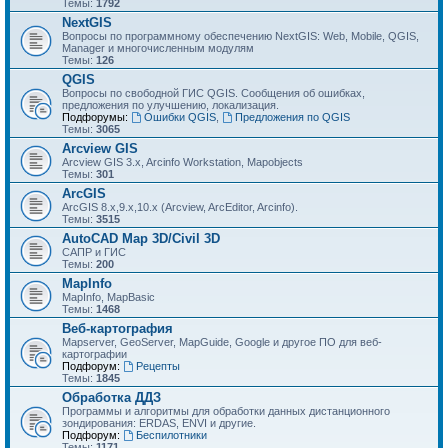
Темы:
1792
NextGIS
Вопросы по программному обеспечению NextGIS: Web, Mobile, QGIS,
Manager и многочисленным модулям
Темы:
126
QGIS
Вопросы по свободной ГИС QGIS. Сообщения об ошибках,
предложения по улучшению, локализация.
Подфорумы:
Ошибки QGIS
,
Предложения по QGIS
Темы:
3065
Arcview GIS
Arcview GIS 3.x, Arcinfo Workstation, Mapobjects
Темы:
301
ArcGIS
ArcGIS 8.x,9.x,10.x (Arcview, ArcEditor, Arcinfo).
Темы:
3515
AutoCAD Map 3D/Civil 3D
САПР и ГИС
Темы:
200
MapInfo
MapInfo, MapBasic
Темы:
1468
Веб-картография
Mapserver, GeoServer, MapGuide, Google и другое ПО для веб-
картографии
Подфорум:
Рецепты
Темы:
1845
Обработка ДДЗ
Программы и алгоритмы для обработки данных дистанционного
зондирования: ERDAS, ENVI и другие.
Подфорум:
Беспилотники
Темы:
1171