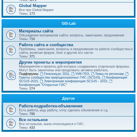
Global Mapper
Все про Global Mapper
Темы:
173
GIS-Lab
Материалы сайта
Обсуждение материалов сайта: вопросы, замечания, предложения
Темы:
710
Работа сайта и сообщества
Проблемы, замечания, вопросы и предложения по работе сообщества и
сайта, включая форум, блог и другие его части.
Темы:
371
Другие проекты и мероприятия
Мероприятия и проекты для которых создавались отдельные форумы.
Могут быть закончены или продолжать активно работать.
Подфорумы:
Геоконкурс 2011
,
УИК ГЕО
,
Темы по регионам
,
Гранты сообщества природоохранных ГИС (SCGIS)
,
Конференция
SCGIS-2015
,
Электронная конференция SCGIS - 2015
,
Конференция "Открытые ГИС"
Темы:
274
Другое
Работа-подработка-объявления
Есть работа, ищу работу, хочу сделать объявление и т.д.
Темы:
795
Все остальное
Все остальное, мало относящееся к ГИС.
Темы:
433