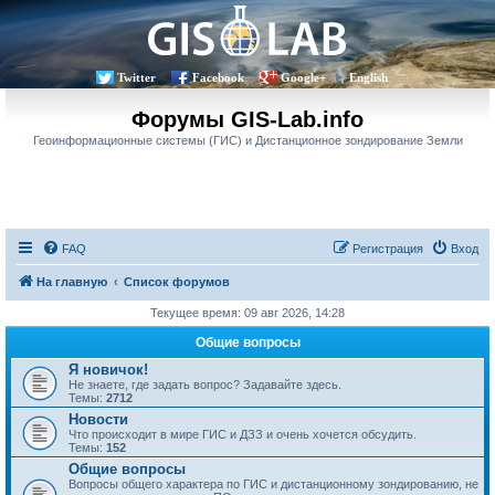
Twitter
Facebook
Google+
English
Форумы GIS-Lab.info
Геоинформационные системы (ГИС) и Дистанционное зондирование Земли
FAQ
Регистрация
Вход
На главную
Список форумов
Текущее время: 09 авг 2026, 14:28
Общие вопросы
Я новичок!
Не знаете, где задать вопрос? Задавайте здесь.
Темы:
2712
Новости
Что происходит в мире ГИС и ДЗЗ и очень хочется обсудить.
Темы:
152
Общие вопросы
Вопросы общего характера по ГИС и дистанционному зондированию, не