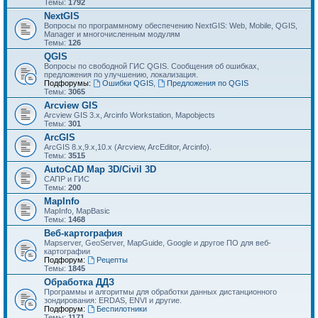
Темы:
1792
NextGIS
Вопросы по программному обеспечению NextGIS: Web, Mobile, QGIS,
Manager и многочисленным модулям
Темы:
126
QGIS
Вопросы по свободной ГИС QGIS. Сообщения об ошибках,
предложения по улучшению, локализация.
Подфорумы:
Ошибки QGIS
,
Предложения по QGIS
Темы:
3065
Arcview GIS
Arcview GIS 3.x, Arcinfo Workstation, Mapobjects
Темы:
301
ArcGIS
ArcGIS 8.x,9.x,10.x (Arcview, ArcEditor, Arcinfo).
Темы:
3515
AutoCAD Map 3D/Civil 3D
САПР и ГИС
Темы:
200
MapInfo
MapInfo, MapBasic
Темы:
1468
Веб-картография
Mapserver, GeoServer, MapGuide, Google и другое ПО для веб-
картографии
Подфорум:
Рецепты
Темы:
1845
Обработка ДДЗ
Программы и алгоритмы для обработки данных дистанционного
зондирования: ERDAS, ENVI и другие.
Подфорум:
Беспилотники
Темы:
1171