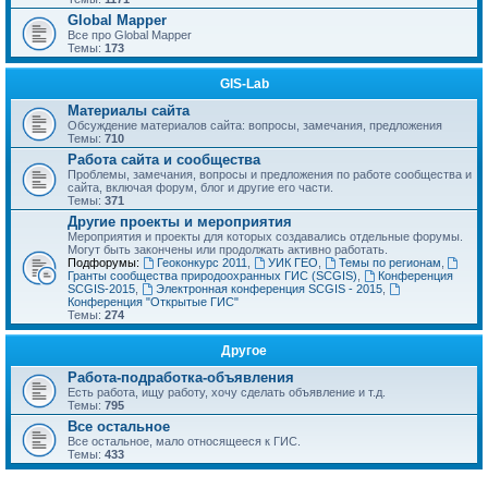
Global Mapper
Все про Global Mapper
Темы:
173
GIS-Lab
Материалы сайта
Обсуждение материалов сайта: вопросы, замечания, предложения
Темы:
710
Работа сайта и сообщества
Проблемы, замечания, вопросы и предложения по работе сообщества и
сайта, включая форум, блог и другие его части.
Темы:
371
Другие проекты и мероприятия
Мероприятия и проекты для которых создавались отдельные форумы.
Могут быть закончены или продолжать активно работать.
Подфорумы:
Геоконкурс 2011
,
УИК ГЕО
,
Темы по регионам
,
Гранты сообщества природоохранных ГИС (SCGIS)
,
Конференция
SCGIS-2015
,
Электронная конференция SCGIS - 2015
,
Конференция "Открытые ГИС"
Темы:
274
Другое
Работа-подработка-объявления
Есть работа, ищу работу, хочу сделать объявление и т.д.
Темы:
795
Все остальное
Все остальное, мало относящееся к ГИС.
Темы:
433