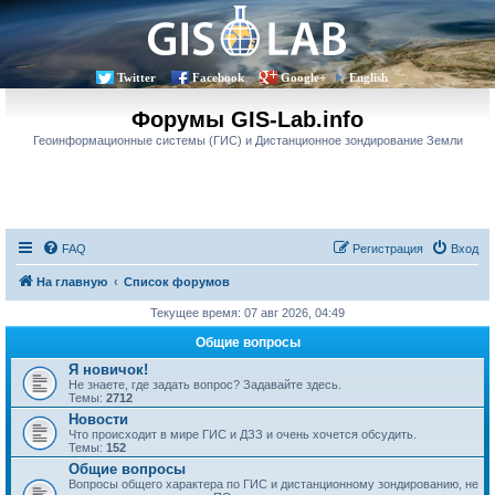
Twitter
Facebook
Google+
English
Форумы GIS-Lab.info
Геоинформационные системы (ГИС) и Дистанционное зондирование Земли
FAQ
Регистрация
Вход
На главную
Список форумов
Текущее время: 07 авг 2026, 04:49
Общие вопросы
Я новичок!
Не знаете, где задать вопрос? Задавайте здесь.
Темы:
2712
Новости
Что происходит в мире ГИС и ДЗЗ и очень хочется обсудить.
Темы:
152
Общие вопросы
Вопросы общего характера по ГИС и дистанционному зондированию, не