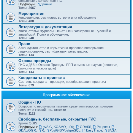
связанные с конкретным ПО.
Подфорум:
Данные
Темы:
2067
Мероприятия
Конференции, семинары, встречи и их обсуждение
Темы:
408
Литература и документация
Книги, статьи, журналы. Печатные и электронные. Русский и
английский. Поиск и обсуждение.
Темы:
240
Право
Законодательство и нормативно-правовая информация,
лицензирование, сертификация, регистрация.
Темы:
134
Охрана природы
ГИС и ДЗЗ в Охране Природы, РПП и смежных науках (экологии,
биологии и лесном деле)
Темы:
143
Координаты и привязка
Системы координат, проекции, преобразования, привязка
Темы:
679
Программное обеспечение
Общий - ПО
Вопросы по нескольким пакетам сразу, или вопросы, которые
непонятно к какой ГИС отнести
Темы:
1122
Свободные, бесплатные, открытые ГИС
Кроме QGIS
Подфорумы:
gvSIG, KOSMO, uDig
,
GRASS
,
Рецепты
,
GDAL/OGR
,
R
,
PostGIS/PostgreSQL
,
EasyTrace
,
SAGA