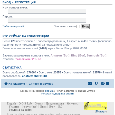
ВХОД
•
РЕГИСТРАЦИЯ
Имя пользователя:
Пароль:
Забыли пароль?
Запомнить меня
КТО СЕЙЧАС НА КОНФЕРЕНЦИИ
Всего
420
посетителей :: 3 зарегистрированных, 1 скрытый и 416 гостей (основано
на активности пользователей за последние 5 минут)
Больше всего посетителей (
7420
) здесь было 18 апр 2026, 00:51
Зарегистрированные пользователи:
Amazon [Bot]
,
Bing [Bot]
,
Semrush [Bot]
Легенда:
Участники GIS-Lab
СТАТИСТИКА
Всего сообщений:
176604
• Всего тем:
23853
• Всего пользователей:
23578
• Новый
пользователь:
cosfortdabats1984
На главную
Список форумов
Создано на основе
phpBB
® Forum Software © phpBB Limited
Русская поддержка phpBB
English
О GIS-Lab
Статьи
Документация
Контакты
Участие
Форум
(все)
Вики
Блог
IRC
Реклама на сайте
(
Геокруг
)
Если Вы обнаружили на сайте ошибку, выберите фрагмент