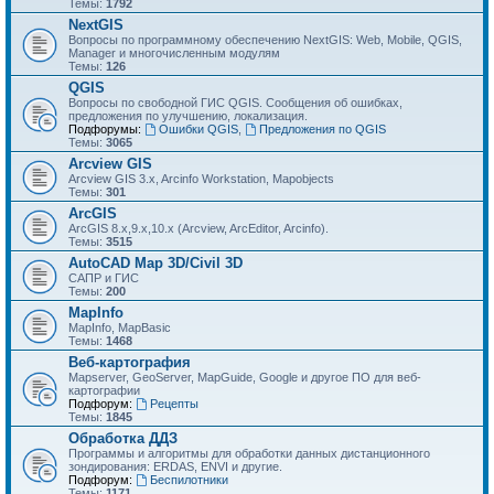
Темы:
1792
NextGIS
Вопросы по программному обеспечению NextGIS: Web, Mobile, QGIS,
Manager и многочисленным модулям
Темы:
126
QGIS
Вопросы по свободной ГИС QGIS. Сообщения об ошибках,
предложения по улучшению, локализация.
Подфорумы:
Ошибки QGIS
,
Предложения по QGIS
Темы:
3065
Arcview GIS
Arcview GIS 3.x, Arcinfo Workstation, Mapobjects
Темы:
301
ArcGIS
ArcGIS 8.x,9.x,10.x (Arcview, ArcEditor, Arcinfo).
Темы:
3515
AutoCAD Map 3D/Civil 3D
САПР и ГИС
Темы:
200
MapInfo
MapInfo, MapBasic
Темы:
1468
Веб-картография
Mapserver, GeoServer, MapGuide, Google и другое ПО для веб-
картографии
Подфорум:
Рецепты
Темы:
1845
Обработка ДДЗ
Программы и алгоритмы для обработки данных дистанционного
зондирования: ERDAS, ENVI и другие.
Подфорум:
Беспилотники
Темы:
1171