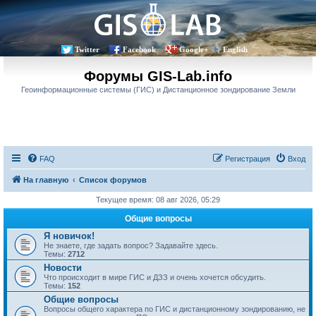
Twitter
Facebook
Google+
English
Форумы GIS-Lab.info
Геоинформационные системы (ГИС) и Дистанционное зондирование Земли
FAQ
Регистрация
Вход
На главную
Список форумов
Текущее время: 08 авг 2026, 05:29
Общие вопросы
Я новичок!
Не знаете, где задать вопрос? Задавайте здесь.
Темы:
2712
Новости
Что происходит в мире ГИС и ДЗЗ и очень хочется обсудить.
Темы:
152
Общие вопросы
Вопросы общего характера по ГИС и дистанционному зондированию, не