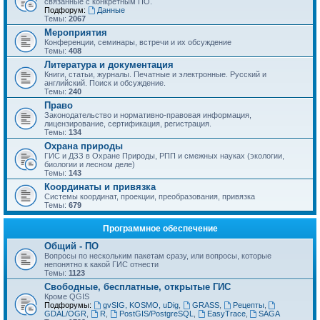
связанные с конкретным ПО.
Подфорум:
Данные
Темы:
2067
Мероприятия
Конференции, семинары, встречи и их обсуждение
Темы:
408
Литература и документация
Книги, статьи, журналы. Печатные и электронные. Русский и
английский. Поиск и обсуждение.
Темы:
240
Право
Законодательство и нормативно-правовая информация,
лицензирование, сертификация, регистрация.
Темы:
134
Охрана природы
ГИС и ДЗЗ в Охране Природы, РПП и смежных науках (экологии,
биологии и лесном деле)
Темы:
143
Координаты и привязка
Системы координат, проекции, преобразования, привязка
Темы:
679
Программное обеспечение
Общий - ПО
Вопросы по нескольким пакетам сразу, или вопросы, которые
непонятно к какой ГИС отнести
Темы:
1123
Свободные, бесплатные, открытые ГИС
Кроме QGIS
Подфорумы:
gvSIG, KOSMO, uDig
,
GRASS
,
Рецепты
,
GDAL/OGR
,
R
,
PostGIS/PostgreSQL
,
EasyTrace
,
SAGA