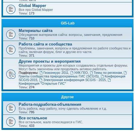
Global Mapper
Все про Global Mapper
Темы:
173
GIS-Lab
Материалы сайта
Обсуждение материалов сайта: вопросы, замечания, предложения
Темы:
710
Работа сайта и сообщества
Проблемы, замечания, вопросы и предложения по работе сообщества и
сайта, включая форум, блог и другие его части.
Темы:
371
Другие проекты и мероприятия
Мероприятия и проекты для которых создавались отдельные форумы.
Могут быть закончены или продолжать активно работать.
Подфорумы:
Геоконкурс 2011
,
УИК ГЕО
,
Темы по регионам
,
Гранты сообщества природоохранных ГИС (SCGIS)
,
Конференция
SCGIS-2015
,
Электронная конференция SCGIS - 2015
,
Конференция "Открытые ГИС"
Темы:
274
Другое
Работа-подработка-объявления
Есть работа, ищу работу, хочу сделать объявление и т.д.
Темы:
795
Все остальное
Все остальное, мало относящееся к ГИС.
Темы:
433