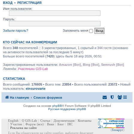
ВХОД
•
РЕГИСТРАЦИЯ
Имя пользователя:
Пароль:
Забыли пароль?
Запомнить меня
КТО СЕЙЧАС НА КОНФЕРЕНЦИИ
Всего
348
посетителей :: 3 зарегистрированных, 1 скрытый и 344 гостя (основано
на активности пользователей за последние 5 минут)
Больше всего посетителей (
7420
) здесь было 18 апр 2026, 00:51
Зарегистрированные пользователи:
Amazon [Bot]
,
Bing [Bot]
,
Semrush [Bot]
Легенда:
Участники GIS-Lab
СТАТИСТИКА
Всего сообщений:
176605
• Всего тем:
23854
• Всего пользователей:
23572
• Новый
пользователь:
einsurovarte
На главную
Список форумов
Создано на основе
phpBB
® Forum Software © phpBB Limited
Русская поддержка phpBB
English
О GIS-Lab
Статьи
Документация
Контакты
Участие
Форум
(все)
Вики
Блог
IRC
Реклама на сайте
(
Геокруг
)
Если Вы обнаружили на сайте ошибку, выберите фрагмент