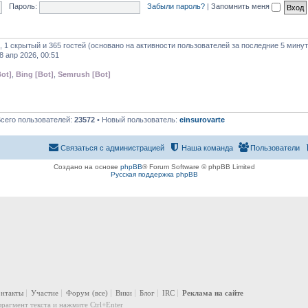
Пароль:
Забыли пароль?
|
Запомнить меня
, 1 скрытый и 365 гостей (основано на активности пользователей за последние 5 минут
8 апр 2026, 00:51
ot]
,
Bing [Bot]
,
Semrush [Bot]
Всего пользователей:
23572
• Новый пользователь:
einsurovarte
Связаться с администрацией
Наша команда
Пользователи
Создано на основе
phpBB
® Forum Software © phpBB Limited
Русская поддержка phpBB
онтакты
Участие
Форум
(все)
Вики
Блог
IRC
Реклама на сайте
рагмент текста и нажмите Ctrl+Enter