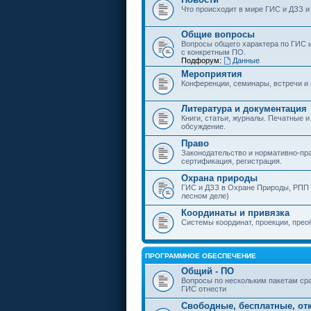
Что происходит в мире ГИС и ДЗЗ и
Общие вопросы
Вопросы общего характера по ГИС 
с конкретным ПО.
Подфорум:
Данные
Мероприятия
Конференции, семинары, встречи и
Литература и документация
Книги, статьи, журналы. Печатные и
обсуждение.
Право
Законодательство и нормативно-пр
сертификация, регистрация.
Охрана природы
ГИС и ДЗЗ в Охране Природы, РПП и
лесном деле)
Координаты и привязка
Системы координат, проекции, прео
ПРОГРАММНОЕ ОБЕСПЕЧЕНИЕ
Общий - ПО
Вопросы по нескольким пакетам сра
ГИС отнести
Свободные, бесплатные, от