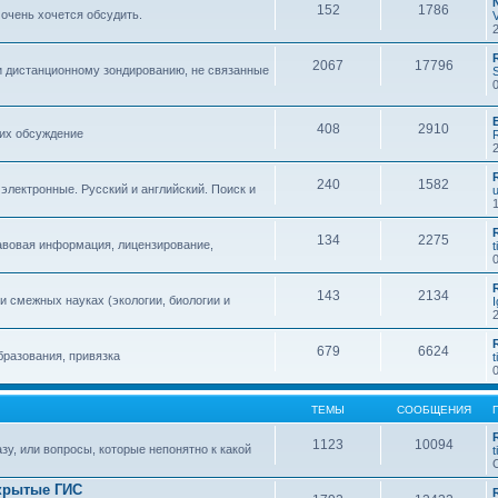
152
1786
 очень хочется обсудить.
2067
17796
и дистанционному зондированию, не связанные
408
2910
 их обсуждение
240
1582
 электронные. Русский и английский. Поиск и
134
2275
авовая информация, лицензирование,
t
143
2134
 смежных науках (экологии, биологии и
679
6624
бразования, привязка
t
ТЕМЫ
СООБЩЕНИЯ
1123
10094
зу, или вопросы, которые непонятно к какой
t
крытые ГИС