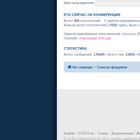
Имя пользователя:
КТО СЕЙЧАС НА КОНФЕРЕНЦИИ
Всего
369
посетителей :: 3 зарегистрированных
Больше всего посетителей (
7420
) здесь было 1
Зарегистрированные пользователи:
Amazon [B
Легенда:
Участники GIS-Lab
СТАТИСТИКА
Всего сообщений:
176605
• Всего тем:
23854
• 
На главную
Список форумов
English
О GIS-Lab
Статьи
Документация
К
Если Вы обнаружили на сайте ошибку, выберите ф