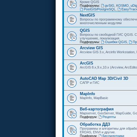
Кроме QGIS
Подфорумы:
gvSIG, KOSMO, uDi
PostGIS/PostgreSQL
,
EasyTrac
NextGIS
Вопросы по программному обеспечен
многочисленным модулям
QGIS
Вопросы по свободной ГИС QGIS. С
улучшению, локализация.
Подфорумы:
Ошибки QGIS
,
Пр
Arcview GIS
Arcview GIS 3.x, Arcinfo Workstation,
ArcGIS
ArcGIS 8.x,9.x,10.x (Arcview, ArcEditor
AutoCAD Map 3D/Civil 3D
САПР и ГИС
MapInfo
MapInfo, MapBasic
Веб-картография
Mapserver, GeoServer, MapGuide, Go
Подфорум:
Рецепты
Обработка ДДЗ
Программы и алгоритмы для обрабо
ERDAS, ENVI и другие.
Подфорум:
Беспилотники