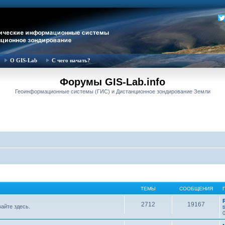
О GIS-Lab
С чего начать?
Форумы GIS-Lab.info
Геоинформационные системы (ГИС) и Дистанционное зондирование Земли
ТЕМЫ
СООБЩЕНИЯ
2712
19167
вайте здесь.
t