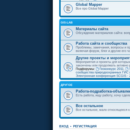
Global Mapper
Все про Global Mapper
GIS-LAB
Материалы сайта
Обсуждение материалов сайта: воп
Работа сайта и сообщества
Проблемы, замечания, вопросы и пр
включая форум, блог и другие его ч
Другие проекты и мероприя
Мероприятия и проекты для которы
закончены или продолжать активно 
Подфорумы:
Геоконкурс 2011
,
сообщества природоохранных ГИС 
Электронная конференция SCGIS - 
ДРУГОЕ
Работа-подработка-объявле
Есть работа, ищу работу, хочу сдела
Все остальное
Все остальное, мало относящееся к
ВХОД
•
РЕГИСТРАЦИЯ