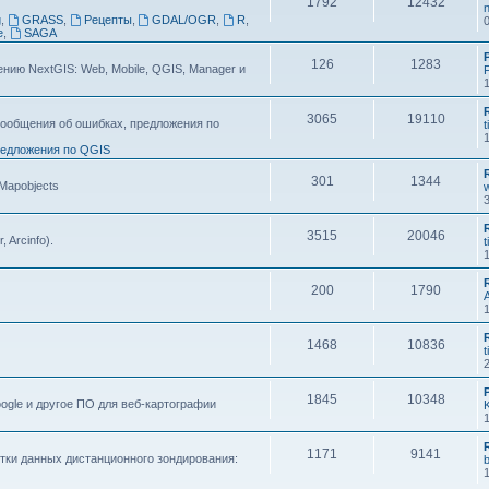
1792
12432
n
g
,
GRASS
,
Рецепты
,
GDAL/OGR
,
R
,
e
,
SAGA
126
1283
ию NextGIS: Web, Mobile, QGIS, Manager и
F
3065
19110
ообщения об ошибках, предложения по
t
едложения по QGIS
301
1344
 Mapobjects
3515
20046
, Arcinfo).
t
200
1790
1468
10836
t
1845
10348
ogle и другое ПО для веб-картографии
1171
9141
тки данных дистанционного зондирования: