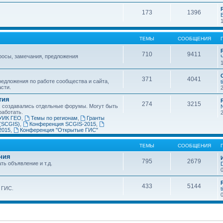
173
1396
ТЕМЫ
СООБЩЕНИЯ
710
9411
росы, замечания, предложения
371
4041
едложения по работе сообщества и сайта,
t
асти.
тия
274
3215
х создавались отдельные форумы. Могут быть
работать.
УИК ГЕО
,
Темы по регионам
,
Гранты
(SCGIS)
,
Конференция SCGIS-2015
,
2015
,
Конференция "Открытые ГИС"
ТЕМЫ
СООБЩЕНИЯ
ния
795
2679
ть объявление и т.д.
433
5144
 ГИС.
t