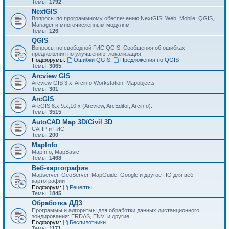
Темы:
1792
NextGIS
Вопросы по программному обеспечению NextGIS: Web, Mobile, QGIS,
Manager и многочисленным модулям
Темы:
126
QGIS
Вопросы по свободной ГИС QGIS. Сообщения об ошибках,
предложения по улучшению, локализация.
Подфорумы:
Ошибки QGIS
,
Предложения по QGIS
Темы:
3065
Arcview GIS
Arcview GIS 3.x, Arcinfo Workstation, Mapobjects
Темы:
301
ArcGIS
ArcGIS 8.x,9.x,10.x (Arcview, ArcEditor, Arcinfo).
Темы:
3515
AutoCAD Map 3D/Civil 3D
САПР и ГИС
Темы:
200
MapInfo
MapInfo, MapBasic
Темы:
1468
Веб-картография
Mapserver, GeoServer, MapGuide, Google и другое ПО для веб-
картографии
Подфорум:
Рецепты
Темы:
1845
Обработка ДДЗ
Программы и алгоритмы для обработки данных дистанционного
зондирования: ERDAS, ENVI и другие.
Подфорум:
Беспилотники
Темы:
1171