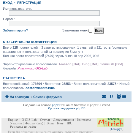
ВХОД
•
РЕГИСТРАЦИЯ
Имя пользователя:
Пароль:
Забыли пароль?
Запомнить меня
КТО СЕЙЧАС НА КОНФЕРЕНЦИИ
Всего
325
посетителей :: 3 зарегистрированных, 1 скрытый и 321 гость (основано
на активности пользователей за последние 5 минут)
Больше всего посетителей (
7420
) здесь было 18 апр 2026, 00:51
Зарегистрированные пользователи:
Amazon [Bot]
,
Bing [Bot]
,
Semrush [Bot]
Легенда:
Участники GIS-Lab
СТАТИСТИКА
Всего сообщений:
176604
• Всего тем:
23853
• Всего пользователей:
23578
• Новый
пользователь:
cosfortdabats1984
На главную
Список форумов
Создано на основе
phpBB
® Forum Software © phpBB Limited
Русская поддержка phpBB
English
О GIS-Lab
Статьи
Документация
Контакты
Участие
Форум
(все)
Вики
Блог
IRC
Реклама на сайте
(
Геокруг
)
Если Вы обнаружили на сайте ошибку, выберите фрагмент