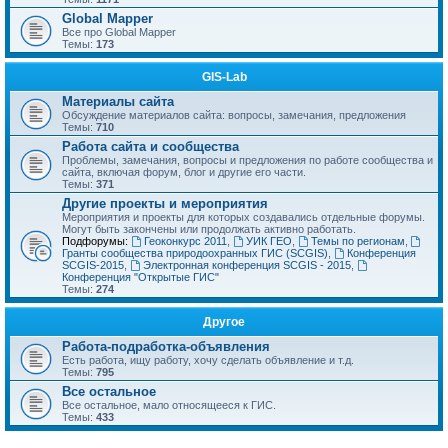
Global Mapper
Все про Global Mapper
Темы:
173
GIS-Lab
Материалы сайта
Обсуждение материалов сайта: вопросы, замечания, предложения
Темы:
710
Работа сайта и сообщества
Проблемы, замечания, вопросы и предложения по работе сообщества и
сайта, включая форум, блог и другие его части.
Темы:
371
Другие проекты и мероприятия
Мероприятия и проекты для которых создавались отдельные форумы.
Могут быть закончены или продолжать активно работать.
Подфорумы:
Геоконкурс 2011
,
УИК ГЕО
,
Темы по регионам
,
Гранты сообщества природоохранных ГИС (SCGIS)
,
Конференция
SCGIS-2015
,
Электронная конференция SCGIS - 2015
,
Конференция "Открытые ГИС"
Темы:
274
Другое
Работа-подработка-объявления
Есть работа, ищу работу, хочу сделать объявление и т.д.
Темы:
795
Все остальное
Все остальное, мало относящееся к ГИС.
Темы:
433