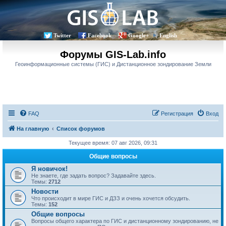
Twitter
Facebook
Google+
English
Форумы GIS-Lab.info
Геоинформационные системы (ГИС) и Дистанционное зондирование Земли
FAQ
Регистрация
Вход
На главную
Список форумов
Текущее время: 07 авг 2026, 09:31
Общие вопросы
Я новичок!
Не знаете, где задать вопрос? Задавайте здесь.
Темы:
2712
Новости
Что происходит в мире ГИС и ДЗЗ и очень хочется обсудить.
Темы:
152
Общие вопросы
Вопросы общего характера по ГИС и дистанционному зондированию, не