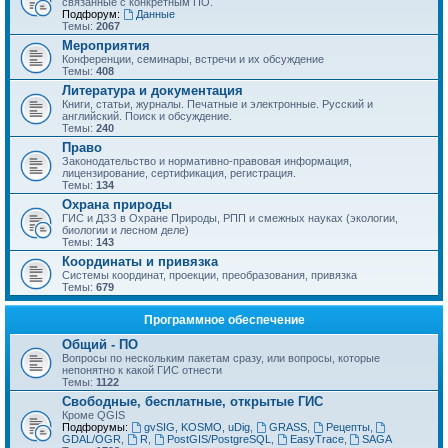
связанные с конкретным ПО.
Подфорум:
Данные
Темы:
2067
Мероприятия
Конференции, семинары, встречи и их обсуждение
Темы:
408
Литература и документация
Книги, статьи, журналы. Печатные и электронные. Русский и
английский. Поиск и обсуждение.
Темы:
240
Право
Законодательство и нормативно-правовая информация,
лицензирование, сертификация, регистрация.
Темы:
134
Охрана природы
ГИС и ДЗЗ в Охране Природы, РПП и смежных науках (экологии,
биологии и лесном деле)
Темы:
143
Координаты и привязка
Системы координат, проекции, преобразования, привязка
Темы:
679
Программное обеспечение
Общий - ПО
Вопросы по нескольким пакетам сразу, или вопросы, которые
непонятно к какой ГИС отнести
Темы:
1122
Свободные, бесплатные, открытые ГИС
Кроме QGIS
Подфорумы:
gvSIG, KOSMO, uDig
,
GRASS
,
Рецепты
,
GDAL/OGR
,
R
,
PostGIS/PostgreSQL
,
EasyTrace
,
SAGA