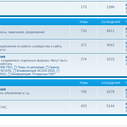
173
1396
ТЕМЫ
СООБЩЕНИЯ
710
9411
росы, замечания, предложения
371
4041
едложения по работе сообщества и сайта,
t
асти.
тия
274
3215
х создавались отдельные форумы. Могут быть
работать.
УИК ГЕО
,
Темы по регионам
,
Гранты
(SCGIS)
,
Конференция SCGIS-2015
,
2015
,
Конференция "Открытые ГИС"
ТЕМЫ
СООБЩЕНИЯ
ния
795
2679
ть объявление и т.д.
433
5144
 ГИС.
t