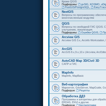
Кроме QGIS
Подфорумы:
gvSIG, KOSMO, uDi
PostGIS/PostgreSQL
,
EasyTrac
NextGIS
Вопросы по программному обеспечен
многочисленным модулям
QGIS
Вопросы по свободной ГИС QGIS. С
улучшению, локализация.
Подфорумы:
Ошибки QGIS
,
Пр
Arcview GIS
Arcview GIS 3.x, Arcinfo Workstation,
ArcGIS
ArcGIS 8.x,9.x,10.x (Arcview, ArcEditor
AutoCAD Map 3D/Civil 3D
САПР и ГИС
MapInfo
MapInfo, MapBasic
Веб-картография
Mapserver, GeoServer, MapGuide, Go
Подфорум:
Рецепты
Обработка ДДЗ
Программы и алгоритмы для обрабо
ERDAS, ENVI и другие.
Подфорум:
Беспилотники