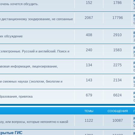
152
1786
 очень хочется обсудить.
2067
17796
и дистанционному зондированию, не связанные
408
2910
 их обсуждение
240
1583
 электронные. Русский и английский. Поиск и
134
2275
авовая информация, лицензирование,
t
143
2134
 смежных науках (экологии, биологии и
679
6624
бразования, привязка
t
ТЕМЫ
СООБЩЕНИЯ
1122
10087
зу, или вопросы, которые непонятно к какой
t
крытые ГИС