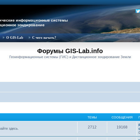
О GIS-Lab
С чего начать?
Форумы GIS-Lab.info
Геоинформационные системы (ГИС) и Дистанционное зондирование Земли
ТЕМЫ
СООБЩЕНИЯ
2712
19168
вайте здесь.
t