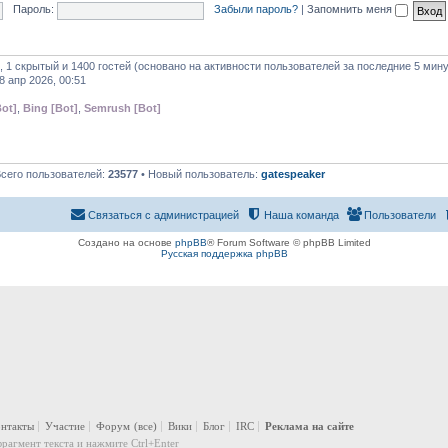
Пароль:
Забыли пароль?
|
Запомнить меня
, 1 скрытый и 1400 гостей (основано на активности пользователей за последние 5 мину
8 апр 2026, 00:51
ot]
,
Bing [Bot]
,
Semrush [Bot]
Всего пользователей:
23577
• Новый пользователь:
gatespeaker
Связаться с администрацией
Наша команда
Пользователи
Создано на основе
phpBB
® Forum Software © phpBB Limited
Русская поддержка phpBB
онтакты
Участие
Форум
(все)
Вики
Блог
IRC
Реклама на сайте
рагмент текста и нажмите Ctrl+Enter