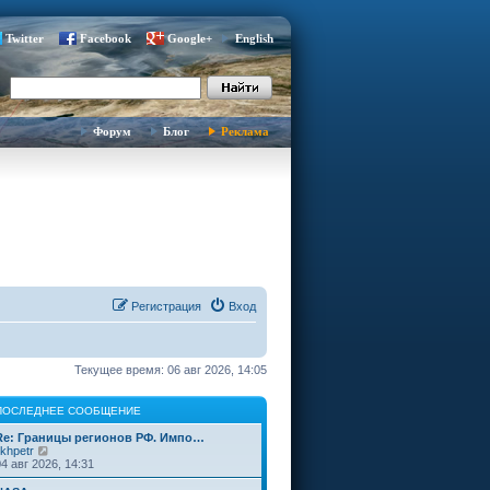
Twitter
Facebook
Google+
English
Форум
Блог
Реклама
Регистрация
Вход
Текущее время: 06 авг 2026, 14:05
ПОСЛЕДНЕЕ СООБЩЕНИЕ
Re: Границы регионов РФ. Импо…
П
ikhpetr
е
04 авг 2026, 14:31
р
е