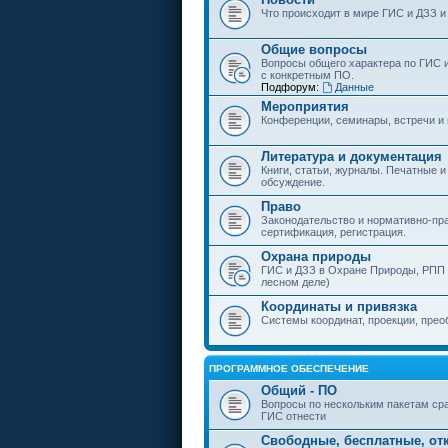
Что происходит в мире ГИС и ДЗЗ и
Общие вопросы
Вопросы общего характера по ГИС 
с конкретным ПО.
Подфорум:
Данные
Мероприятия
Конференции, семинары, встречи и
Литература и документация
Книги, статьи, журналы. Печатные и
обсуждение.
Право
Законодательство и нормативно-пр
сертификация, регистрация.
Охрана природы
ГИС и ДЗЗ в Охране Природы, РПП и
лесном деле)
Координаты и привязка
Системы координат, проекции, прео
ПРОГРАММНОЕ ОБЕСПЕЧЕНИЕ
Общий - ПО
Вопросы по нескольким пакетам сра
ГИС отнести
Свободные, бесплатные, от