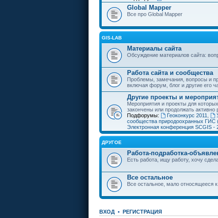
Global Mapper
Все про Global Mapper
GIS-LAB
Материалы сайта
Обсуждение материалов сайта: воп
Работа сайта и сообщества
Проблемы, замечания, вопросы и пр
включая форум, блог и другие его ч
Другие проекты и мероприя
Мероприятия и проекты для которы
закончены или продолжать активно 
Подфорумы:
Геоконкурс 2011
,
сообщества природоохранных ГИС 
Электронная конференция SCGIS - 
ДРУГОЕ
Работа-подработка-объявле
Есть работа, ищу работу, хочу сдела
Все остальное
Все остальное, мало относящееся к
ВХОД
•
РЕГИСТРАЦИЯ