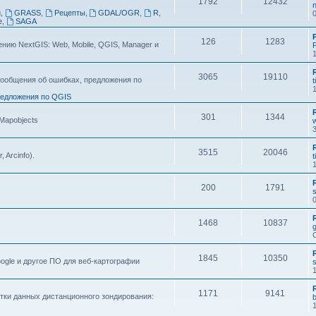
1792
12432
n
g
,
GRASS
,
Рецепты
,
GDAL/OGR
,
R
,
e
,
SAGA
126
1283
ию NextGIS: Web, Mobile, QGIS, Manager и
F
3065
19110
ообщения об ошибках, предложения по
t
едложения по QGIS
301
1344
 Mapobjects
3515
20046
, Arcinfo).
t
200
1791
s
1468
10837
1845
10350
ogle и другое ПО для веб-картографии
s
1171
9141
тки данных дистанционного зондирования: