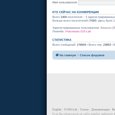
Имя пользователя:
КТО СЕЙЧАС НА КОНФЕРЕНЦИИ
Всего
1404
посетителя :: 3 зарегистрированных
Больше всего посетителей (
7420
) здесь было 1
Зарегистрированные пользователи:
Amazon [B
Легенда:
Участники GIS-Lab
СТАТИСТИКА
Всего сообщений:
176604
• Всего тем:
23853
• 
На главную
Список форумов
English
О GIS-Lab
Статьи
Документация
К
Если Вы обнаружили на сайте ошибку, выберите ф