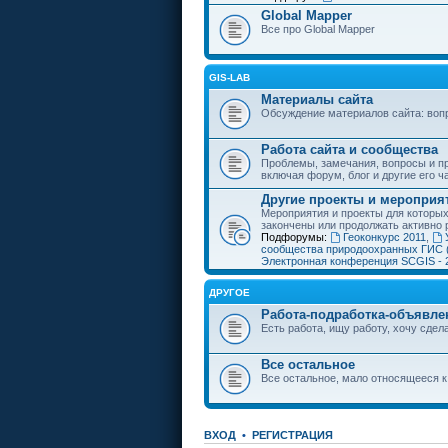
Global Mapper
Все про Global Mapper
GIS-LAB
Материалы сайта
Обсуждение материалов сайта: воп
Работа сайта и сообщества
Проблемы, замечания, вопросы и пр
включая форум, блог и другие его ч
Другие проекты и мероприя
Мероприятия и проекты для которы
закончены или продолжать активно 
Подфорумы:
Геоконкурс 2011
,
сообщества природоохранных ГИС 
Электронная конференция SCGIS - 
ДРУГОЕ
Работа-подработка-объявле
Есть работа, ищу работу, хочу сдела
Все остальное
Все остальное, мало относящееся к
ВХОД
•
РЕГИСТРАЦИЯ