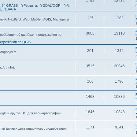
1792
12432
n
g
,
GRASS
,
Рецепты
,
GDAL/OGR
,
R
,
e
,
SAGA
126
1283
ию NextGIS: Web, Mobile, QGIS, Manager и
F
3065
19110
ообщения об ошибках, предложения по
t
едложения по QGIS
301
1344
 Mapobjects
3515
20046
, Arcinfo).
t
200
1790
1468
10836
t
1845
10348
ogle и другое ПО для веб-картографии
1171
9141
тки данных дистанционного зондирования: