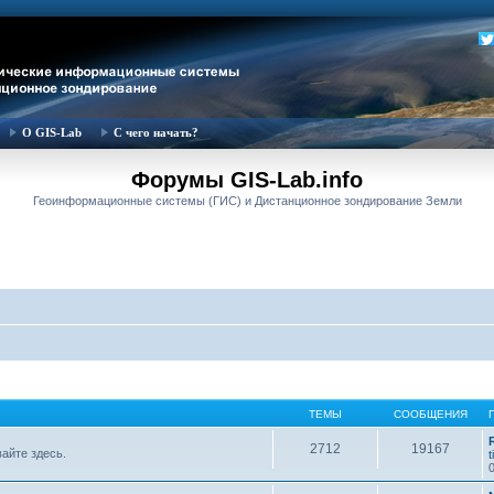
О GIS-Lab
С чего начать?
Форумы GIS-Lab.info
Геоинформационные системы (ГИС) и Дистанционное зондирование Земли
ТЕМЫ
СООБЩЕНИЯ
2712
19167
вайте здесь.
t