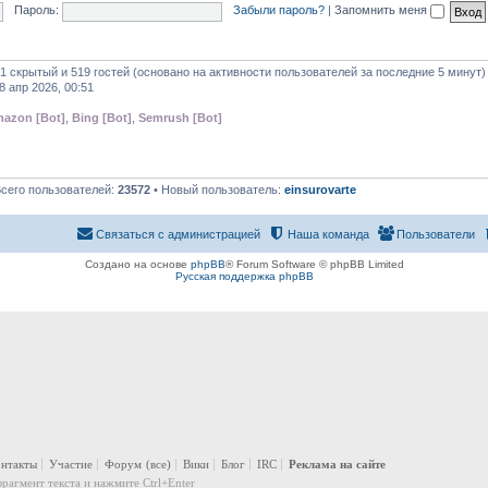
Пароль:
Забыли пароль?
|
Запомнить меня
 1 скрытый и 519 гостей (основано на активности пользователей за последние 5 минут)
8 апр 2026, 00:51
azon [Bot]
,
Bing [Bot]
,
Semrush [Bot]
Всего пользователей:
23572
• Новый пользователь:
einsurovarte
Связаться с администрацией
Наша команда
Пользователи
Создано на основе
phpBB
® Forum Software © phpBB Limited
Русская поддержка phpBB
онтакты
Участие
Форум
(все)
Вики
Блог
IRC
Реклама на сайте
рагмент текста и нажмите Ctrl+Enter