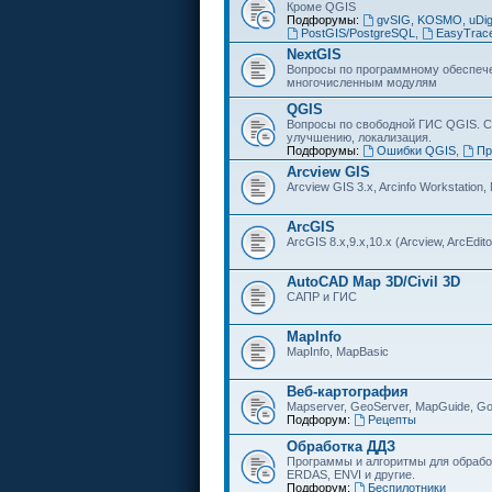
Кроме QGIS
Подфорумы:
gvSIG, KOSMO, uDi
PostGIS/PostgreSQL
,
EasyTrac
NextGIS
Вопросы по программному обеспечен
многочисленным модулям
QGIS
Вопросы по свободной ГИС QGIS. С
улучшению, локализация.
Подфорумы:
Ошибки QGIS
,
Пр
Arcview GIS
Arcview GIS 3.x, Arcinfo Workstation,
ArcGIS
ArcGIS 8.x,9.x,10.x (Arcview, ArcEditor
AutoCAD Map 3D/Civil 3D
САПР и ГИС
MapInfo
MapInfo, MapBasic
Веб-картография
Mapserver, GeoServer, MapGuide, Go
Подфорум:
Рецепты
Обработка ДДЗ
Программы и алгоритмы для обрабо
ERDAS, ENVI и другие.
Подфорум:
Беспилотники