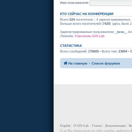
Имя пользователя:
КТО СЕЙЧАС НА КОНФЕРЕНЦИИ
Всего
524
посетителя :: 4 зарегистрированных,
Больше всего посетителей (
7420
) здесь было 1
Зарегистрированные пользователи:
_taras_
,
Am
Легенда:
Участники GIS-Lab
СТАТИСТИКА
Всего сообщений:
176605
• Всего тем:
23854
• 
На главную
Список форумов
English
О GIS-Lab
Статьи
Документация
К
Если Вы обнаружили на сайте ошибку, выберите ф