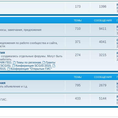
173
1396
ТЕМЫ
СООБЩЕНИЯ
710
9411
росы, замечания, предложения
371
4041
едложения по работе сообщества и сайта,
t
асти.
тия
274
3215
х создавались отдельные форумы. Могут быть
работать.
УИК ГЕО
,
Темы по регионам
,
Гранты
(SCGIS)
,
Конференция SCGIS-2015
,
2015
,
Конференция "Открытые ГИС"
ТЕМЫ
СООБЩЕНИЯ
ния
795
2679
ть объявление и т.д.
433
5144
 ГИС.
t