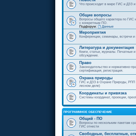
Что происходит в мире ГИС и ДЗЗ и
Общие вопросы
Вопросы общего характера по ГИС 
с конкретным ПО.
Подфорум:
Данные
Мероприятия
Конференции, семинары, встречи и
Литература и документация
Книги, статьи, журналы. Печатные и
обсуждение.
Право
Законодательство и нормативно-пр
сертификация, регистрация.
Охрана природы
ГИС и ДЗЗ в Охране Природы, РПП и
лесном деле)
Координаты и привязка
Системы координат, проекции, прео
ПРОГРАММНОЕ ОБЕСПЕЧЕНИЕ
Общий - ПО
Вопросы по нескольким пакетам сра
ГИС отнести
Свободные, бесплатные, от