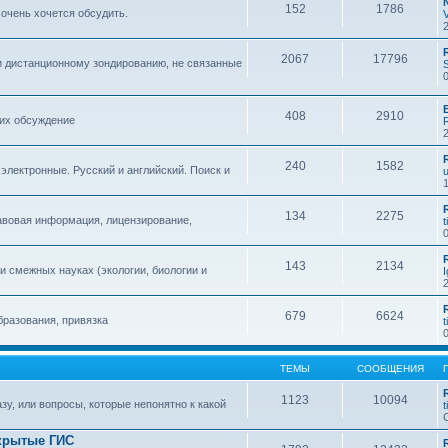
152
1786
 очень хочется обсудить.
2067
17796
и дистанционному зондированию, не связанные
408
2910
 их обсуждение
240
1582
 электронные. Русский и английский. Поиск и
134
2275
авовая информация, лицензирование,
t
143
2134
 смежных науках (экологии, биологии и
679
6624
бразования, привязка
t
ТЕМЫ
СООБЩЕНИЯ
1123
10094
зу, или вопросы, которые непонятно к какой
t
крытые ГИС