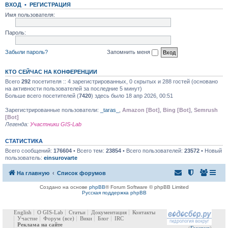
ВХОД
•
РЕГИСТРАЦИЯ
Имя пользователя:
Пароль:
Забыли пароль?
Запомнить меня
КТО СЕЙЧАС НА КОНФЕРЕНЦИИ
Всего
292
посетителя :: 4 зарегистрированных, 0 скрытых и 288 гостей (основано
на активности пользователей за последние 5 минут)
Больше всего посетителей (
7420
) здесь было 18 апр 2026, 00:51
Зарегистрированные пользователи:
_taras_
,
Amazon [Bot]
,
Bing [Bot]
,
Semrush
[Bot]
Легенда:
Участники GIS-Lab
СТАТИСТИКА
Всего сообщений:
176604
• Всего тем:
23854
• Всего пользователей:
23572
• Новый
пользователь:
einsurovarte
На главную
Список форумов
Создано на основе
phpBB
® Forum Software © phpBB Limited
Русская поддержка phpBB
English
О GIS-Lab
Статьи
Документация
Контакты
Участие
Форум
(все)
Вики
Блог
IRC
Реклама на сайте