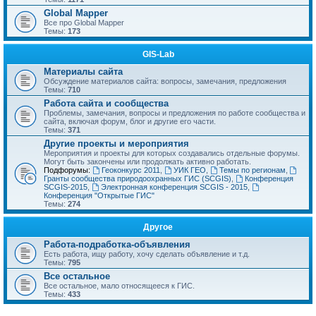
Global Mapper
Все про Global Mapper
Темы:
173
GIS-Lab
Материалы сайта
Обсуждение материалов сайта: вопросы, замечания, предложения
Темы:
710
Работа сайта и сообщества
Проблемы, замечания, вопросы и предложения по работе сообщества и
сайта, включая форум, блог и другие его части.
Темы:
371
Другие проекты и мероприятия
Мероприятия и проекты для которых создавались отдельные форумы.
Могут быть закончены или продолжать активно работать.
Подфорумы:
Геоконкурс 2011
,
УИК ГЕО
,
Темы по регионам
,
Гранты сообщества природоохранных ГИС (SCGIS)
,
Конференция
SCGIS-2015
,
Электронная конференция SCGIS - 2015
,
Конференция "Открытые ГИС"
Темы:
274
Другое
Работа-подработка-объявления
Есть работа, ищу работу, хочу сделать объявление и т.д.
Темы:
795
Все остальное
Все остальное, мало относящееся к ГИС.
Темы:
433