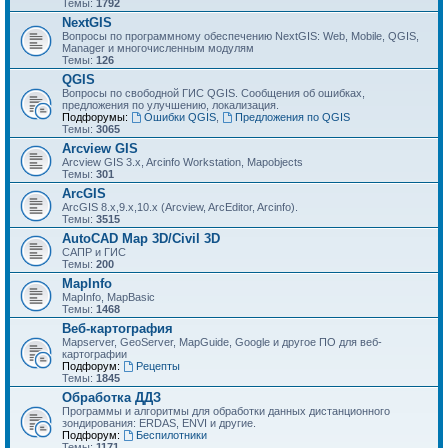
Темы:
1792
NextGIS
Вопросы по программному обеспечению NextGIS: Web, Mobile, QGIS,
Manager и многочисленным модулям
Темы:
126
QGIS
Вопросы по свободной ГИС QGIS. Сообщения об ошибках,
предложения по улучшению, локализация.
Подфорумы:
Ошибки QGIS
,
Предложения по QGIS
Темы:
3065
Arcview GIS
Arcview GIS 3.x, Arcinfo Workstation, Mapobjects
Темы:
301
ArcGIS
ArcGIS 8.x,9.x,10.x (Arcview, ArcEditor, Arcinfo).
Темы:
3515
AutoCAD Map 3D/Civil 3D
САПР и ГИС
Темы:
200
MapInfo
MapInfo, MapBasic
Темы:
1468
Веб-картография
Mapserver, GeoServer, MapGuide, Google и другое ПО для веб-
картографии
Подфорум:
Рецепты
Темы:
1845
Обработка ДДЗ
Программы и алгоритмы для обработки данных дистанционного
зондирования: ERDAS, ENVI и другие.
Подфорум:
Беспилотники
Темы:
1171