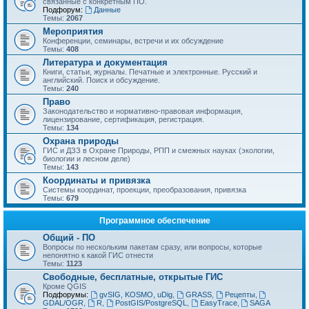
связанные с конкретным ПО.
Подфорум:
Данные
Темы:
2067
Мероприятия
Конференции, семинары, встречи и их обсуждение
Темы:
408
Литература и документация
Книги, статьи, журналы. Печатные и электронные. Русский и
английский. Поиск и обсуждение.
Темы:
240
Право
Законодательство и нормативно-правовая информация,
лицензирование, сертификация, регистрация.
Темы:
134
Охрана природы
ГИС и ДЗЗ в Охране Природы, РПП и смежных науках (экологии,
биологии и лесном деле)
Темы:
143
Координаты и привязка
Системы координат, проекции, преобразования, привязка
Темы:
679
Программное обеспечение
Общий - ПО
Вопросы по нескольким пакетам сразу, или вопросы, которые
непонятно к какой ГИС отнести
Темы:
1123
Свободные, бесплатные, открытые ГИС
Кроме QGIS
Подфорумы:
gvSIG, KOSMO, uDig
,
GRASS
,
Рецепты
,
GDAL/OGR
,
R
,
PostGIS/PostgreSQL
,
EasyTrace
,
SAGA