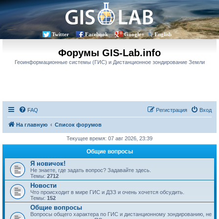
Twitter
Facebook
Google+
English
Форумы GIS-Lab.info
Геоинформационные системы (ГИС) и Дистанционное зондирование Земли
FAQ
Регистрация
Вход
На главную
Список форумов
Текущее время: 07 авг 2026, 23:39
Общие вопросы
Я новичок!
Не знаете, где задать вопрос? Задавайте здесь.
Темы:
2712
Новости
Что происходит в мире ГИС и ДЗЗ и очень хочется обсудить.
Темы:
152
Общие вопросы
Вопросы общего характера по ГИС и дистанционному зондированию, не