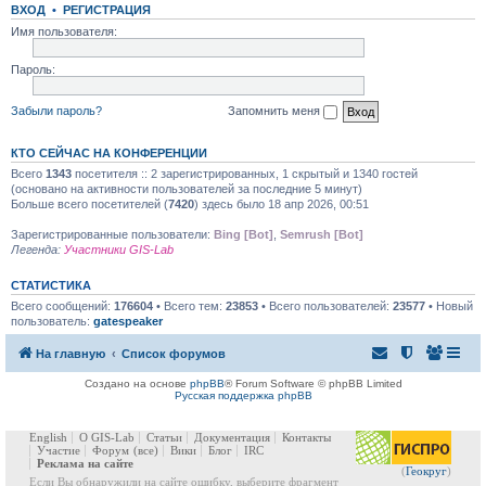
ВХОД
•
РЕГИСТРАЦИЯ
Имя пользователя:
Пароль:
Забыли пароль?
Запомнить меня
КТО СЕЙЧАС НА КОНФЕРЕНЦИИ
Всего
1343
посетителя :: 2 зарегистрированных, 1 скрытый и 1340 гостей
(основано на активности пользователей за последние 5 минут)
Больше всего посетителей (
7420
) здесь было 18 апр 2026, 00:51
Зарегистрированные пользователи:
Bing [Bot]
,
Semrush [Bot]
Легенда:
Участники GIS-Lab
СТАТИСТИКА
Всего сообщений:
176604
• Всего тем:
23853
• Всего пользователей:
23577
• Новый
пользователь:
gatespeaker
На главную
Список форумов
Создано на основе
phpBB
® Forum Software © phpBB Limited
Русская поддержка phpBB
English
О GIS-Lab
Статьи
Документация
Контакты
Участие
Форум
(все)
Вики
Блог
IRC
Реклама на сайте
(
Геокруг
)
Если Вы обнаружили на сайте ошибку, выберите фрагмент