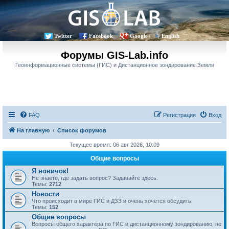
Twitter
Facebook
Google+
English
Форумы GIS-Lab.info
Геоинформационные системы (ГИС) и Дистанционное зондирование Земли
FAQ
Регистрация
Вход
На главную
Список форумов
Текущее время: 06 авг 2026, 10:09
Общие вопросы
Я новичок!
Не знаете, где задать вопрос? Задавайте здесь.
Темы:
2712
Новости
Что происходит в мире ГИС и ДЗЗ и очень хочется обсудить.
Темы:
152
Общие вопросы
Вопросы общего характера по ГИС и дистанционному зондированию, не