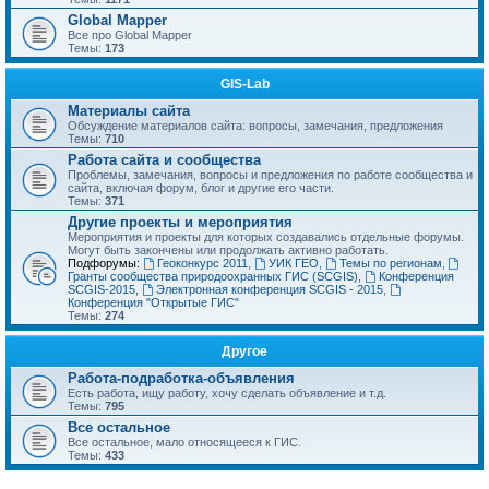
Global Mapper
Все про Global Mapper
Темы:
173
GIS-Lab
Материалы сайта
Обсуждение материалов сайта: вопросы, замечания, предложения
Темы:
710
Работа сайта и сообщества
Проблемы, замечания, вопросы и предложения по работе сообщества и
сайта, включая форум, блог и другие его части.
Темы:
371
Другие проекты и мероприятия
Мероприятия и проекты для которых создавались отдельные форумы.
Могут быть закончены или продолжать активно работать.
Подфорумы:
Геоконкурс 2011
,
УИК ГЕО
,
Темы по регионам
,
Гранты сообщества природоохранных ГИС (SCGIS)
,
Конференция
SCGIS-2015
,
Электронная конференция SCGIS - 2015
,
Конференция "Открытые ГИС"
Темы:
274
Другое
Работа-подработка-объявления
Есть работа, ищу работу, хочу сделать объявление и т.д.
Темы:
795
Все остальное
Все остальное, мало относящееся к ГИС.
Темы:
433