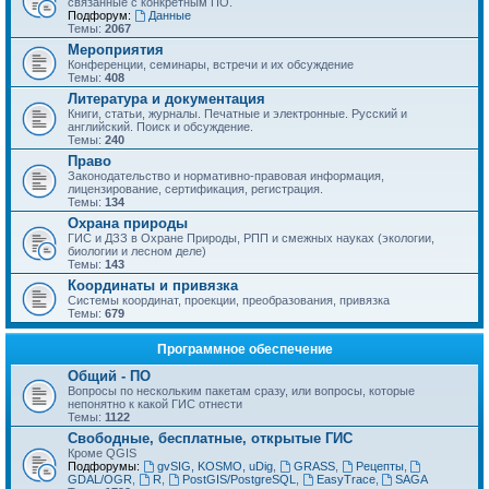
связанные с конкретным ПО.
Подфорум:
Данные
Темы:
2067
Мероприятия
Конференции, семинары, встречи и их обсуждение
Темы:
408
Литература и документация
Книги, статьи, журналы. Печатные и электронные. Русский и
английский. Поиск и обсуждение.
Темы:
240
Право
Законодательство и нормативно-правовая информация,
лицензирование, сертификация, регистрация.
Темы:
134
Охрана природы
ГИС и ДЗЗ в Охране Природы, РПП и смежных науках (экологии,
биологии и лесном деле)
Темы:
143
Координаты и привязка
Системы координат, проекции, преобразования, привязка
Темы:
679
Программное обеспечение
Общий - ПО
Вопросы по нескольким пакетам сразу, или вопросы, которые
непонятно к какой ГИС отнести
Темы:
1122
Свободные, бесплатные, открытые ГИС
Кроме QGIS
Подфорумы:
gvSIG, KOSMO, uDig
,
GRASS
,
Рецепты
,
GDAL/OGR
,
R
,
PostGIS/PostgreSQL
,
EasyTrace
,
SAGA