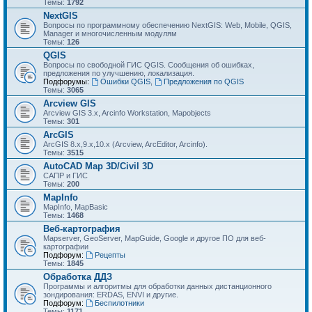
Темы:
1792
NextGIS
Вопросы по программному обеспечению NextGIS: Web, Mobile, QGIS,
Manager и многочисленным модулям
Темы:
126
QGIS
Вопросы по свободной ГИС QGIS. Сообщения об ошибках,
предложения по улучшению, локализация.
Подфорумы:
Ошибки QGIS
,
Предложения по QGIS
Темы:
3065
Arcview GIS
Arcview GIS 3.x, Arcinfo Workstation, Mapobjects
Темы:
301
ArcGIS
ArcGIS 8.x,9.x,10.x (Arcview, ArcEditor, Arcinfo).
Темы:
3515
AutoCAD Map 3D/Civil 3D
САПР и ГИС
Темы:
200
MapInfo
MapInfo, MapBasic
Темы:
1468
Веб-картография
Mapserver, GeoServer, MapGuide, Google и другое ПО для веб-
картографии
Подфорум:
Рецепты
Темы:
1845
Обработка ДДЗ
Программы и алгоритмы для обработки данных дистанционного
зондирования: ERDAS, ENVI и другие.
Подфорум:
Беспилотники
Темы:
1171