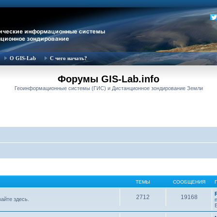
О GIS-Lab
С чего начать?
Форумы GIS-Lab.info
Геоинформационные системы (ГИС) и Дистанционное зондирование Земли
ТЕМЫ
СООБЩЕНИЯ
2712
19168
вайте здесь.