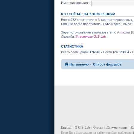
Имя пользователя:
КТО СЕЙЧАС НА КОНФЕРЕНЦИИ
Всего
972
посетителя :: 3 зарегистрированных,
Больше всего посетителей (
7420
) здесь было 1
Зарегистрированные пользователи:
Amazon [B
Легенда:
Участники GIS-Lab
СТАТИСТИКА
Всего сообщений:
176610
• Всего тем:
23854
• 
На главную
Список форумов
English
О GIS-Lab
Статьи
Документация
К
Если Вы обнаружили на сайте ошибку, выберите ф