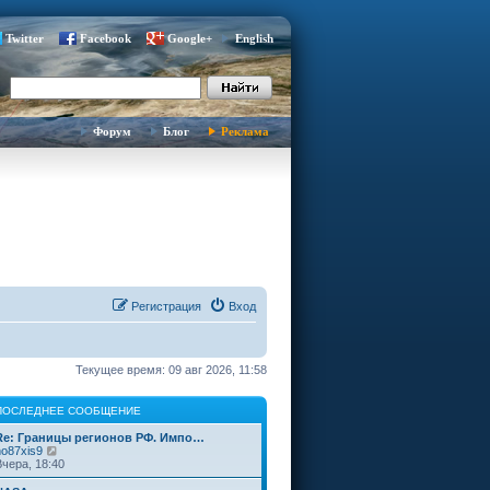
Twitter
Facebook
Google+
English
Форум
Блог
Реклама
Регистрация
Вход
Текущее время: 09 авг 2026, 11:58
ПОСЛЕДНЕЕ СООБЩЕНИЕ
Re: Границы регионов РФ. Импо…
П
no87xis9
е
Вчера, 18:40
р
е