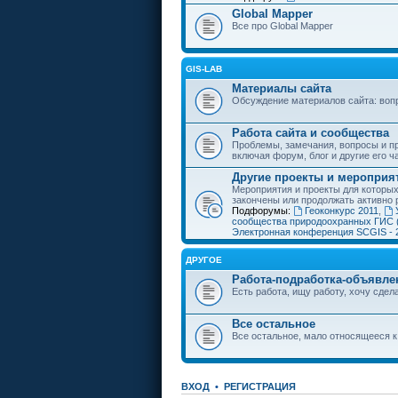
Global Mapper
Все про Global Mapper
GIS-LAB
Материалы сайта
Обсуждение материалов сайта: воп
Работа сайта и сообщества
Проблемы, замечания, вопросы и пр
включая форум, блог и другие его ч
Другие проекты и мероприя
Мероприятия и проекты для которы
закончены или продолжать активно 
Подфорумы:
Геоконкурс 2011
,
сообщества природоохранных ГИС 
Электронная конференция SCGIS - 
ДРУГОЕ
Работа-подработка-объявле
Есть работа, ищу работу, хочу сдела
Все остальное
Все остальное, мало относящееся к
ВХОД
•
РЕГИСТРАЦИЯ