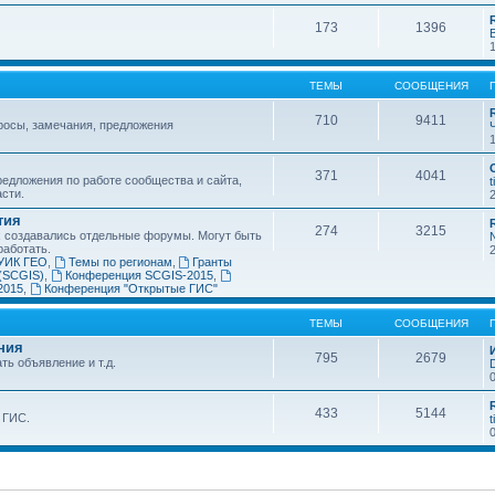
173
1396
ТЕМЫ
СООБЩЕНИЯ
710
9411
росы, замечания, предложения
371
4041
едложения по работе сообщества и сайта,
t
асти.
тия
274
3215
х создавались отдельные форумы. Могут быть
работать.
УИК ГЕО
,
Темы по регионам
,
Гранты
(SCGIS)
,
Конференция SCGIS-2015
,
2015
,
Конференция "Открытые ГИС"
ТЕМЫ
СООБЩЕНИЯ
ния
795
2679
ть объявление и т.д.
433
5144
 ГИС.
t