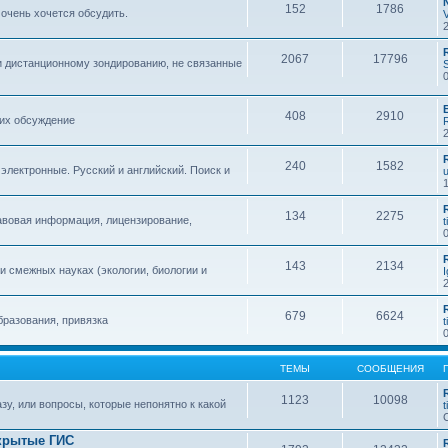
152
1786
 очень хочется обсудить.
2067
17796
и дистанционному зондированию, не связанные
408
2910
 их обсуждение
240
1582
 электронные. Русский и английский. Поиск и
134
2275
авовая информация, лицензирование,
t
143
2134
 смежных науках (экологии, биологии и
679
6624
бразования, привязка
t
ТЕМЫ
СООБЩЕНИЯ
1123
10098
зу, или вопросы, которые непонятно к какой
t
крытые ГИС