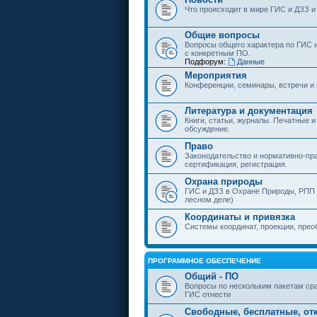
Что происходит в мире ГИС и ДЗЗ и
Общие вопросы
Вопросы общего характера по ГИС 
с конкретным ПО.
Подфорум:
Данные
Мероприятия
Конференции, семинары, встречи и
Литература и документация
Книги, статьи, журналы. Печатные и
обсуждение.
Право
Законодательство и нормативно-пр
сертификация, регистрация.
Охрана природы
ГИС и ДЗЗ в Охране Природы, РПП и
лесном деле)
Координаты и привязка
Системы координат, проекции, прео
ПРОГРАММНОЕ ОБЕСПЕЧЕНИЕ
Общий - ПО
Вопросы по нескольким пакетам сра
ГИС отнести
Свободные, бесплатные, от