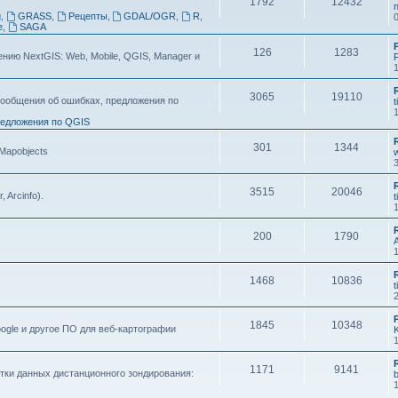
1792
12432
n
g
,
GRASS
,
Рецепты
,
GDAL/OGR
,
R
,
e
,
SAGA
126
1283
ию NextGIS: Web, Mobile, QGIS, Manager и
F
3065
19110
ообщения об ошибках, предложения по
t
едложения по QGIS
301
1344
 Mapobjects
3515
20046
, Arcinfo).
t
200
1790
1468
10836
t
1845
10348
ogle и другое ПО для веб-картографии
1171
9141
тки данных дистанционного зондирования: