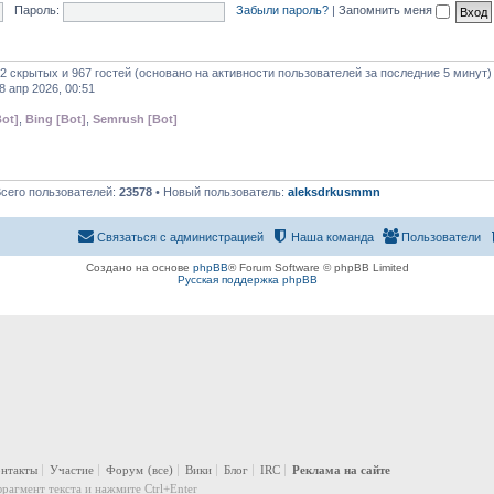
Пароль:
Забыли пароль?
|
Запомнить меня
 2 скрытых и 967 гостей (основано на активности пользователей за последние 5 минут)
8 апр 2026, 00:51
ot]
,
Bing [Bot]
,
Semrush [Bot]
Всего пользователей:
23578
• Новый пользователь:
aleksdrkusmmn
Связаться с администрацией
Наша команда
Пользователи
Создано на основе
phpBB
® Forum Software © phpBB Limited
Русская поддержка phpBB
онтакты
Участие
Форум
(все)
Вики
Блог
IRC
Реклама на сайте
рагмент текста и нажмите Ctrl+Enter