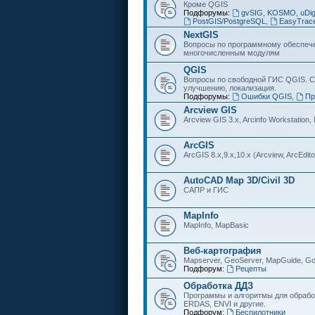
Кроме QGIS
Подфорумы:
gvSIG, KOSMO, uDi
PostGIS/PostgreSQL
,
EasyTrac
NextGIS
Вопросы по программному обеспечен
многочисленным модулям
QGIS
Вопросы по свободной ГИС QGIS. С
улучшению, локализация.
Подфорумы:
Ошибки QGIS
,
Пр
Arcview GIS
Arcview GIS 3.x, Arcinfo Workstation,
ArcGIS
ArcGIS 8.x,9.x,10.x (Arcview, ArcEditor
AutoCAD Map 3D/Civil 3D
САПР и ГИС
MapInfo
MapInfo, MapBasic
Веб-картография
Mapserver, GeoServer, MapGuide, Go
Подфорум:
Рецепты
Обработка ДДЗ
Программы и алгоритмы для обрабо
ERDAS, ENVI и другие.
Подфорум:
Беспилотники