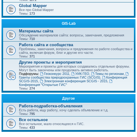
Global Mapper
Все про Global Mapper
Темы:
173
GIS-Lab
Материалы сайта
Обсуждение материалов сайта: вопросы, замечания, предложения
Темы:
710
Работа сайта и сообщества
Проблемы, замечания, вопросы и предложения по работе сообщества и
сайта, включая форум, блог и другие его части.
Темы:
371
Другие проекты и мероприятия
Мероприятия и проекты для которых создавались отдельные форумы.
Могут быть закончены или продолжать активно работать.
Подфорумы:
Геоконкурс 2011
,
УИК ГЕО
,
Темы по регионам
,
Гранты сообщества природоохранных ГИС (SCGIS)
,
Конференция
SCGIS-2015
,
Электронная конференция SCGIS - 2015
,
Конференция "Открытые ГИС"
Темы:
274
Другое
Работа-подработка-объявления
Есть работа, ищу работу, хочу сделать объявление и т.д.
Темы:
795
Все остальное
Все остальное, мало относящееся к ГИС.
Темы:
433