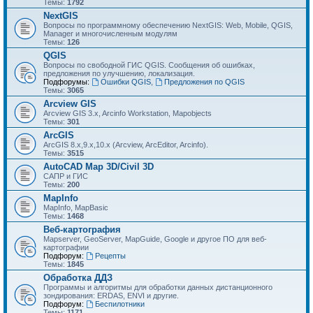
Темы:
1792
NextGIS
Вопросы по программному обеспечению NextGIS: Web, Mobile, QGIS,
Manager и многочисленным модулям
Темы:
126
QGIS
Вопросы по свободной ГИС QGIS. Сообщения об ошибках,
предложения по улучшению, локализация.
Подфорумы:
Ошибки QGIS
,
Предложения по QGIS
Темы:
3065
Arcview GIS
Arcview GIS 3.x, Arcinfo Workstation, Mapobjects
Темы:
301
ArcGIS
ArcGIS 8.x,9.x,10.x (Arcview, ArcEditor, Arcinfo).
Темы:
3515
AutoCAD Map 3D/Civil 3D
САПР и ГИС
Темы:
200
MapInfo
MapInfo, MapBasic
Темы:
1468
Веб-картография
Mapserver, GeoServer, MapGuide, Google и другое ПО для веб-
картографии
Подфорум:
Рецепты
Темы:
1845
Обработка ДДЗ
Программы и алгоритмы для обработки данных дистанционного
зондирования: ERDAS, ENVI и другие.
Подфорум:
Беспилотники
Темы:
1171