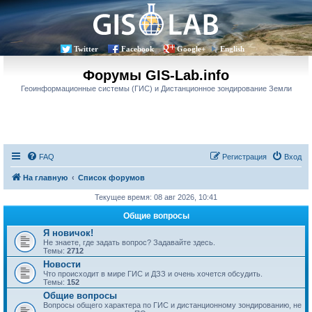
Twitter
Facebook
Google+
English
Форумы GIS-Lab.info
Геоинформационные системы (ГИС) и Дистанционное зондирование Земли
FAQ
Регистрация
Вход
На главную
Список форумов
Текущее время: 08 авг 2026, 10:41
Общие вопросы
Я новичок!
Не знаете, где задать вопрос? Задавайте здесь.
Темы:
2712
Новости
Что происходит в мире ГИС и ДЗЗ и очень хочется обсудить.
Темы:
152
Общие вопросы
Вопросы общего характера по ГИС и дистанционному зондированию, не