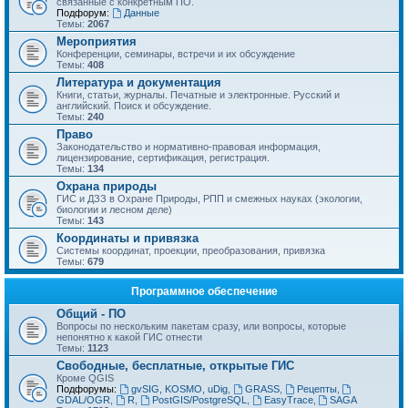
связанные с конкретным ПО.
Подфорум:
Данные
Темы:
2067
Мероприятия
Конференции, семинары, встречи и их обсуждение
Темы:
408
Литература и документация
Книги, статьи, журналы. Печатные и электронные. Русский и
английский. Поиск и обсуждение.
Темы:
240
Право
Законодательство и нормативно-правовая информация,
лицензирование, сертификация, регистрация.
Темы:
134
Охрана природы
ГИС и ДЗЗ в Охране Природы, РПП и смежных науках (экологии,
биологии и лесном деле)
Темы:
143
Координаты и привязка
Системы координат, проекции, преобразования, привязка
Темы:
679
Программное обеспечение
Общий - ПО
Вопросы по нескольким пакетам сразу, или вопросы, которые
непонятно к какой ГИС отнести
Темы:
1123
Свободные, бесплатные, открытые ГИС
Кроме QGIS
Подфорумы:
gvSIG, KOSMO, uDig
,
GRASS
,
Рецепты
,
GDAL/OGR
,
R
,
PostGIS/PostgreSQL
,
EasyTrace
,
SAGA