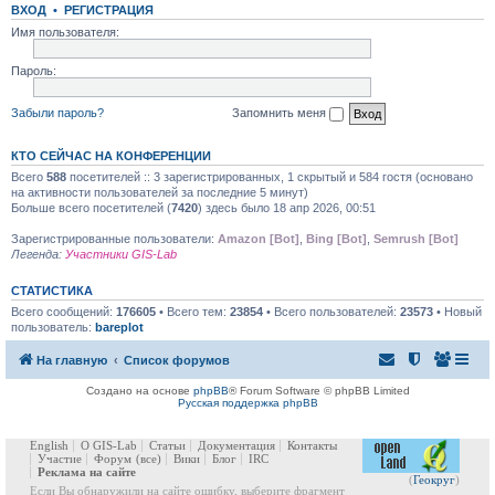
ВХОД
•
РЕГИСТРАЦИЯ
Имя пользователя:
Пароль:
Забыли пароль?
Запомнить меня
КТО СЕЙЧАС НА КОНФЕРЕНЦИИ
Всего
588
посетителей :: 3 зарегистрированных, 1 скрытый и 584 гостя (основано
на активности пользователей за последние 5 минут)
Больше всего посетителей (
7420
) здесь было 18 апр 2026, 00:51
Зарегистрированные пользователи:
Amazon [Bot]
,
Bing [Bot]
,
Semrush [Bot]
Легенда:
Участники GIS-Lab
СТАТИСТИКА
Всего сообщений:
176605
• Всего тем:
23854
• Всего пользователей:
23573
• Новый
пользователь:
bareplot
На главную
Список форумов
Создано на основе
phpBB
® Forum Software © phpBB Limited
Русская поддержка phpBB
English
О GIS-Lab
Статьи
Документация
Контакты
Участие
Форум
(все)
Вики
Блог
IRC
Реклама на сайте
(
Геокруг
)
Если Вы обнаружили на сайте ошибку, выберите фрагмент