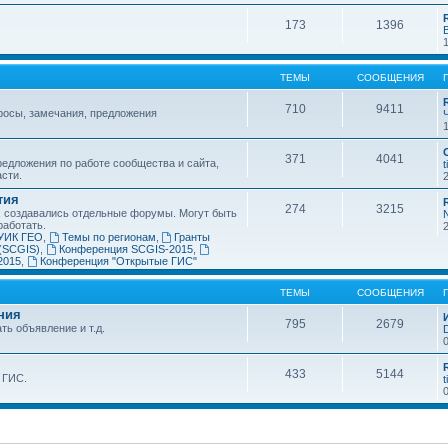
173
1396
ТЕМЫ
СООБЩЕНИЯ
710
9411
росы, замечания, предложения
371
4041
едложения по работе сообщества и сайта,
t
асти.
тия
274
3215
х создавались отдельные форумы. Могут быть
работать.
УИК ГЕО
,
Темы по регионам
,
Гранты
(SCGIS)
,
Конференция SCGIS-2015
,
2015
,
Конференция "Открытые ГИС"
ТЕМЫ
СООБЩЕНИЯ
ния
795
2679
ть объявление и т.д.
433
5144
 ГИС.
t