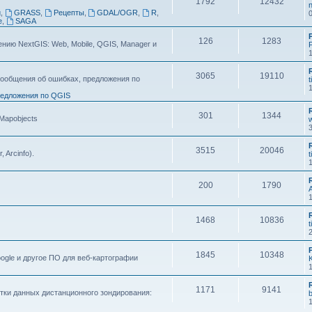
1792
12432
n
g
,
GRASS
,
Рецепты
,
GDAL/OGR
,
R
,
e
,
SAGA
126
1283
ию NextGIS: Web, Mobile, QGIS, Manager и
F
3065
19110
ообщения об ошибках, предложения по
t
едложения по QGIS
301
1344
 Mapobjects
3515
20046
, Arcinfo).
t
200
1790
1468
10836
t
1845
10348
ogle и другое ПО для веб-картографии
1171
9141
тки данных дистанционного зондирования: