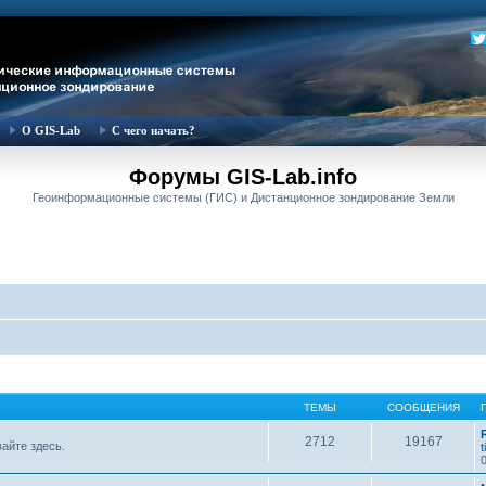
О GIS-Lab
С чего начать?
Форумы GIS-Lab.info
Геоинформационные системы (ГИС) и Дистанционное зондирование Земли
ТЕМЫ
СООБЩЕНИЯ
2712
19167
вайте здесь.
t