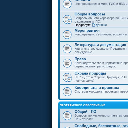
Что происходит в мире ГИС и ДЗЗ и
Общие вопросы
Вопросы общего характера по ГИС 
с конкретным ПО.
Подфорум:
Данные
Мероприятия
Конференции, семинары, встречи и
Литература и документация
Книги, статьи, журналы. Печатные и
обсуждение.
Право
Законодательство и нормативно-пр
сертификация, регистрация.
Охрана природы
ГИС и ДЗЗ в Охране Природы, РПП и
лесном деле)
Координаты и привязка
Системы координат, проекции, прео
ПРОГРАММНОЕ ОБЕСПЕЧЕНИЕ
Общий - ПО
Вопросы по нескольким пакетам сра
ГИС отнести
Свободные, бесплатные, от