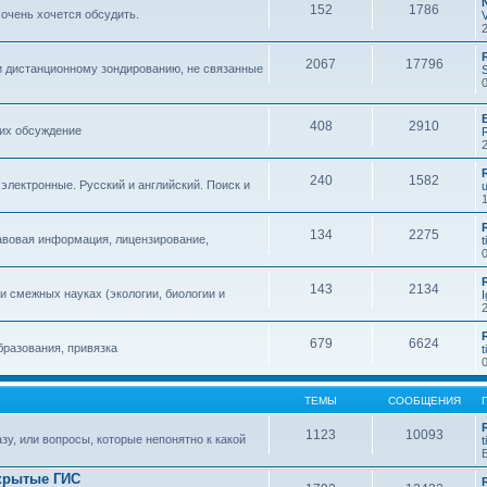
152
1786
 очень хочется обсудить.
2067
17796
и дистанционному зондированию, не связанные
408
2910
 их обсуждение
240
1582
 электронные. Русский и английский. Поиск и
134
2275
авовая информация, лицензирование,
t
143
2134
 смежных науках (экологии, биологии и
679
6624
бразования, привязка
t
ТЕМЫ
СООБЩЕНИЯ
1123
10093
зу, или вопросы, которые непонятно к какой
t
крытые ГИС