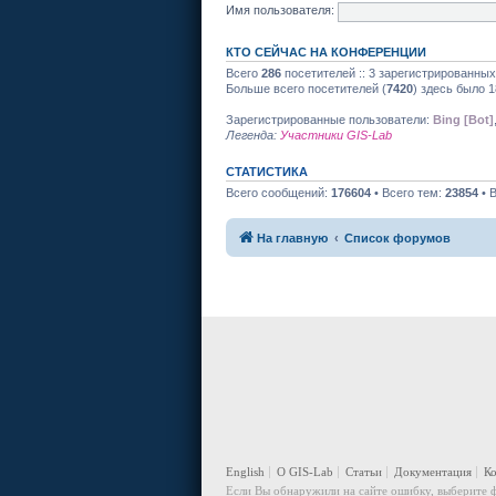
Имя пользователя:
КТО СЕЙЧАС НА КОНФЕРЕНЦИИ
Всего
286
посетителей :: 3 зарегистрированных
Больше всего посетителей (
7420
) здесь было 1
Зарегистрированные пользователи:
Bing [Bot]
Легенда:
Участники GIS-Lab
СТАТИСТИКА
Всего сообщений:
176604
• Всего тем:
23854
• 
На главную
Список форумов
English
О GIS-Lab
Статьи
Документация
К
Если Вы обнаружили на сайте ошибку, выберите ф