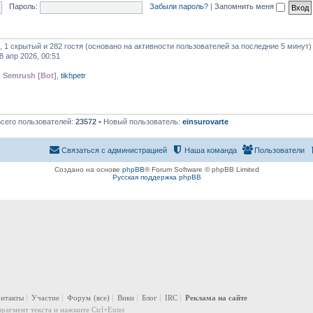
Пароль:
Забыли пароль?
|
Запомнить меня
, 1 скрытый и 282 гостя (основано на активности пользователей за последние 5 минут)
8 апр 2026, 00:51
,
Semrush [Bot]
,
tikhpetr
Всего пользователей:
23572
• Новый пользователь:
einsurovarte
Связаться с администрацией
Наша команда
Пользователи
Создано на основе
phpBB
® Forum Software © phpBB Limited
Русская поддержка phpBB
онтакты
Участие
Форум
(все)
Вики
Блог
IRC
Реклама на сайте
рагмент текста и нажмите Ctrl+Enter