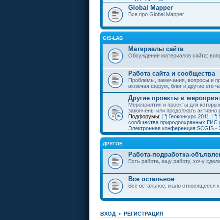
Global Mapper
Все про Global Mapper
GIS-LAB
Материалы сайта
Обсуждение материалов сайта: воп
Работа сайта и сообщества
Проблемы, замечания, вопросы и пр
включая форум, блог и другие его ч
Другие проекты и мероприя
Мероприятия и проекты для которы
закончены или продолжать активно 
Подфорумы:
Геоконкурс 2011
,
сообщества природоохранных ГИС 
Электронная конференция SCGIS - 
ДРУГОЕ
Работа-подработка-объявле
Есть работа, ищу работу, хочу сдела
Все остальное
Все остальное, мало относящееся к
ВХОД
•
РЕГИСТРАЦИЯ