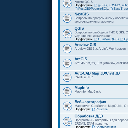
Кроме QGIS
Подфорумы:
gvSIG, KOSMO, uDi
PostGIS/PostgreSQL
,
EasyTrac
NextGIS
Вопросы по программному обеспечен
многочисленным модулям
QGIS
Вопросы по свободной ГИС QGIS. С
улучшению, локализация.
Подфорумы:
Ошибки QGIS
,
Пр
Arcview GIS
Arcview GIS 3.x, Arcinfo Workstation,
ArcGIS
ArcGIS 8.x,9.x,10.x (Arcview, ArcEditor
AutoCAD Map 3D/Civil 3D
САПР и ГИС
MapInfo
MapInfo, MapBasic
Веб-картография
Mapserver, GeoServer, MapGuide, Go
Подфорум:
Рецепты
Обработка ДДЗ
Программы и алгоритмы для обрабо
ERDAS, ENVI и другие.
Подфорум:
Беспилотники