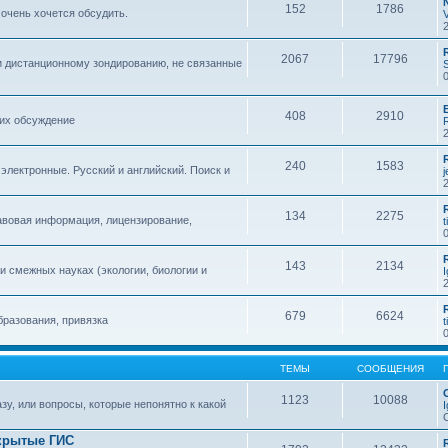
152
1786
 очень хочется обсудить.
2067
17796
и дистанционному зондированию, не связанные
408
2910
 их обсуждение
240
1583
 электронные. Русский и английский. Поиск и
134
2275
авовая информация, лицензирование,
t
143
2134
 смежных науках (экологии, биологии и
679
6624
бразования, привязка
t
ТЕМЫ
СООБЩЕНИЯ
1123
10088
зу, или вопросы, которые непонятно к какой
крытые ГИС