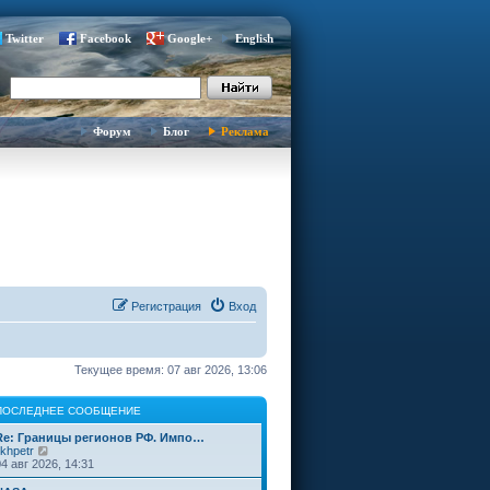
Twitter
Facebook
Google+
English
Форум
Блог
Реклама
Регистрация
Вход
Текущее время: 07 авг 2026, 13:06
ПОСЛЕДНЕЕ СООБЩЕНИЕ
Re: Границы регионов РФ. Импо…
П
ikhpetr
е
04 авг 2026, 14:31
р
е