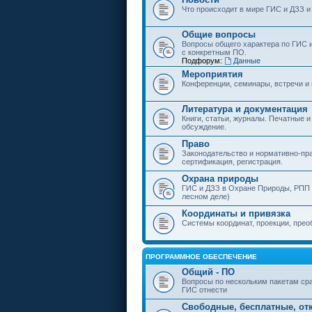
Что происходит в мире ГИС и ДЗЗ и
Общие вопросы
Вопросы общего характера по ГИС 
с конкретным ПО.
Подфорум:
Данные
Мероприятия
Конференции, семинары, встречи и
Литература и документация
Книги, статьи, журналы. Печатные и
обсуждение.
Право
Законодательство и нормативно-пр
сертификация, регистрация.
Охрана природы
ГИС и ДЗЗ в Охране Природы, РПП и
лесном деле)
Координаты и привязка
Системы координат, проекции, прео
ПРОГРАММНОЕ ОБЕСПЕЧЕНИЕ
Общий - ПО
Вопросы по нескольким пакетам сра
ГИС отнести
Свободные, бесплатные, от