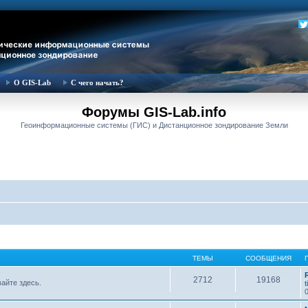
О GIS-Lab
С чего начать?
Форумы GIS-Lab.info
Геоинформационные системы (ГИС) и Дистанционное зондирование Земли
ТЕМЫ
СООБЩЕНИЯ
2712
19168
вайте здесь.
t