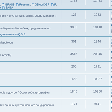
1792
12432
n
g
,
GRASS
,
Рецепты
,
GDAL/OGR
,
R
,
e
,
SAGA
126
1283
ию NextGIS: Web, Mobile, QGIS, Manager и
F
3065
19110
ообщения об ошибках, предложения по
t
едложения по QGIS
301
1344
 Mapobjects
3515
20046
, Arcinfo).
t
200
1791
s
1468
10837
1845
10350
ogle и другое ПО для веб-картографии
s
1171
9141
тки данных дистанционного зондирования: