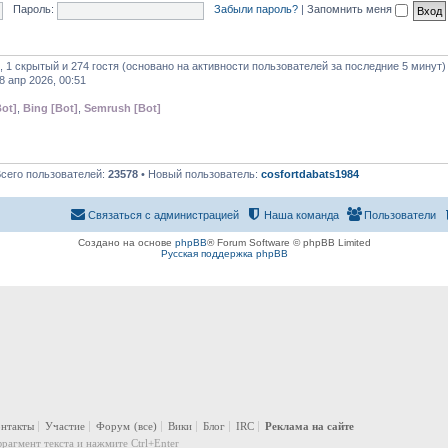
Пароль:
Забыли пароль?
|
Запомнить меня
, 1 скрытый и 274 гостя (основано на активности пользователей за последние 5 минут)
8 апр 2026, 00:51
ot]
,
Bing [Bot]
,
Semrush [Bot]
Всего пользователей:
23578
• Новый пользователь:
cosfortdabats1984
Связаться с администрацией
Наша команда
Пользователи
Создано на основе
phpBB
® Forum Software © phpBB Limited
Русская поддержка phpBB
онтакты
Участие
Форум
(все)
Вики
Блог
IRC
Реклама на сайте
рагмент текста и нажмите Ctrl+Enter