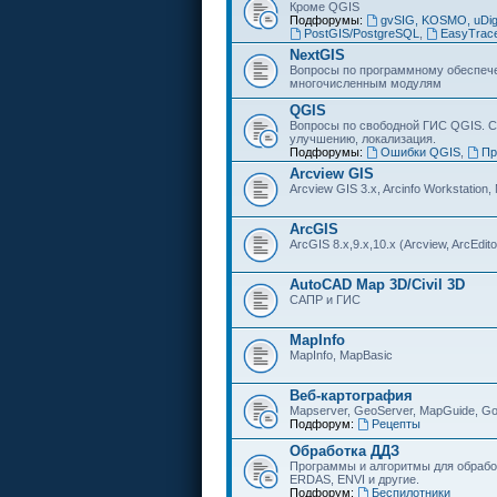
Кроме QGIS
Подфорумы:
gvSIG, KOSMO, uDi
PostGIS/PostgreSQL
,
EasyTrac
NextGIS
Вопросы по программному обеспечен
многочисленным модулям
QGIS
Вопросы по свободной ГИС QGIS. С
улучшению, локализация.
Подфорумы:
Ошибки QGIS
,
Пр
Arcview GIS
Arcview GIS 3.x, Arcinfo Workstation,
ArcGIS
ArcGIS 8.x,9.x,10.x (Arcview, ArcEditor
AutoCAD Map 3D/Civil 3D
САПР и ГИС
MapInfo
MapInfo, MapBasic
Веб-картография
Mapserver, GeoServer, MapGuide, Go
Подфорум:
Рецепты
Обработка ДДЗ
Программы и алгоритмы для обрабо
ERDAS, ENVI и другие.
Подфорум:
Беспилотники