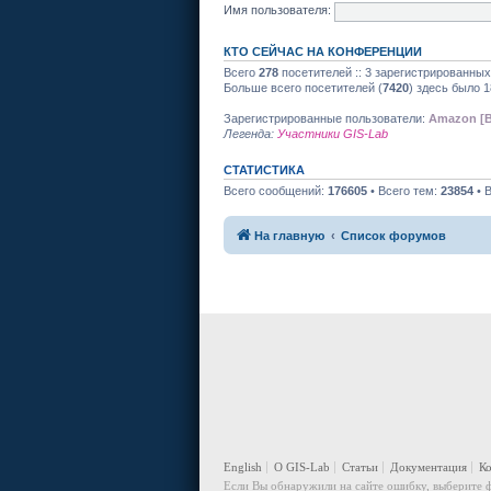
Имя пользователя:
КТО СЕЙЧАС НА КОНФЕРЕНЦИИ
Всего
278
посетителей :: 3 зарегистрированных
Больше всего посетителей (
7420
) здесь было 1
Зарегистрированные пользователи:
Amazon [B
Легенда:
Участники GIS-Lab
СТАТИСТИКА
Всего сообщений:
176605
• Всего тем:
23854
• 
На главную
Список форумов
English
О GIS-Lab
Статьи
Документация
К
Если Вы обнаружили на сайте ошибку, выберите ф