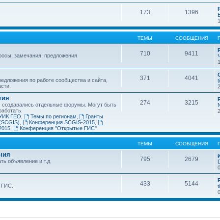
173
1396
ТЕМЫ
СООБЩЕНИЯ
710
9411
росы, замечания, предложения
371
4041
едложения по работе сообщества и сайта,
t
асти.
тия
274
3215
х создавались отдельные форумы. Могут быть
работать.
УИК ГЕО
,
Темы по регионам
,
Гранты
(SCGIS)
,
Конференция SCGIS-2015
,
2015
,
Конференция "Открытые ГИС"
ТЕМЫ
СООБЩЕНИЯ
ния
795
2679
ть объявление и т.д.
433
5144
 ГИС.
t