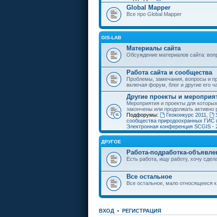
Global Mapper
Все про Global Mapper
GIS-LAB
Материалы сайта
Обсуждение материалов сайта: воп
Работа сайта и сообщества
Проблемы, замечания, вопросы и пр
включая форум, блог и другие его ч
Другие проекты и мероприя
Мероприятия и проекты для которы
закончены или продолжать активно 
Подфорумы:
Геоконкурс 2011
,
сообщества природоохранных ГИС 
Электронная конференция SCGIS - 
ДРУГОЕ
Работа-подработка-объявле
Есть работа, ищу работу, хочу сдела
Все остальное
Все остальное, мало относящееся к
ВХОД
•
РЕГИСТРАЦИЯ