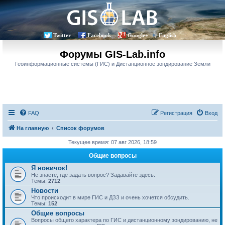
Twitter
Facebook
Google+
English
Форумы GIS-Lab.info
Геоинформационные системы (ГИС) и Дистанционное зондирование Земли
FAQ
Регистрация
Вход
На главную
Список форумов
Текущее время: 07 авг 2026, 18:59
Общие вопросы
Я новичок!
Не знаете, где задать вопрос? Задавайте здесь.
Темы:
2712
Новости
Что происходит в мире ГИС и ДЗЗ и очень хочется обсудить.
Темы:
152
Общие вопросы
Вопросы общего характера по ГИС и дистанционному зондированию, не