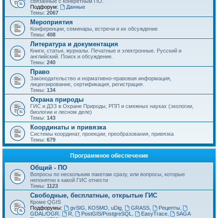
связанные с конкретным ПО.
Подфорум:
Данные
Темы:
2067
Мероприятия
Конференции, семинары, встречи и их обсуждение
Темы:
408
Литература и документация
Книги, статьи, журналы. Печатные и электронные. Русский и
английский. Поиск и обсуждение.
Темы:
240
Право
Законодательство и нормативно-правовая информация,
лицензирование, сертификация, регистрация.
Темы:
134
Охрана природы
ГИС и ДЗЗ в Охране Природы, РПП и смежных науках (экологии,
биологии и лесном деле)
Темы:
143
Координаты и привязка
Системы координат, проекции, преобразования, привязка
Темы:
679
Программное обеспечение
Общий - ПО
Вопросы по нескольким пакетам сразу, или вопросы, которые
непонятно к какой ГИС отнести
Темы:
1123
Свободные, бесплатные, открытые ГИС
Кроме QGIS
Подфорумы:
gvSIG, KOSMO, uDig
,
GRASS
,
Рецепты
,
GDAL/OGR
,
R
,
PostGIS/PostgreSQL
,
EasyTrace
,
SAGA