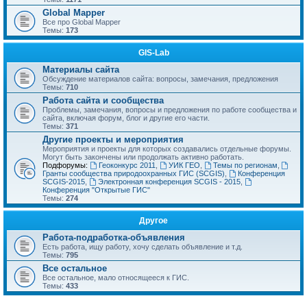
Global Mapper
Все про Global Mapper
Темы:
173
GIS-Lab
Материалы сайта
Обсуждение материалов сайта: вопросы, замечания, предложения
Темы:
710
Работа сайта и сообщества
Проблемы, замечания, вопросы и предложения по работе сообщества и
сайта, включая форум, блог и другие его части.
Темы:
371
Другие проекты и мероприятия
Мероприятия и проекты для которых создавались отдельные форумы.
Могут быть закончены или продолжать активно работать.
Подфорумы:
Геоконкурс 2011
,
УИК ГЕО
,
Темы по регионам
,
Гранты сообщества природоохранных ГИС (SCGIS)
,
Конференция
SCGIS-2015
,
Электронная конференция SCGIS - 2015
,
Конференция "Открытые ГИС"
Темы:
274
Другое
Работа-подработка-объявления
Есть работа, ищу работу, хочу сделать объявление и т.д.
Темы:
795
Все остальное
Все остальное, мало относящееся к ГИС.
Темы:
433