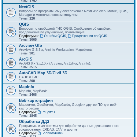
Темы:
1792
NextGIS
Вопросы по программному обеспечению NextGIS: Web, Mobile, QGIS,
Manager и многочисленным модулям
Темы:
126
QGIS
Вопросы по свободной ГИС QGIS. Сообщения об ошибках,
предложения по улучшению, локализация.
Подфорумы:
Ошибки QGIS
,
Предложения по QGIS
Темы:
3065
Arcview GIS
Arcview GIS 3.x, Arcinfo Workstation, Mapobjects
Темы:
301
ArcGIS
ArcGIS 8.x,9.x,10.x (Arcview, ArcEditor, Arcinfo).
Темы:
3515
AutoCAD Map 3D/Civil 3D
САПР и ГИС
Темы:
200
MapInfo
MapInfo, MapBasic
Темы:
1468
Веб-картография
Mapserver, GeoServer, MapGuide, Google и другое ПО для веб-
картографии
Подфорум:
Рецепты
Темы:
1845
Обработка ДДЗ
Программы и алгоритмы для обработки данных дистанционного
зондирования: ERDAS, ENVI и другие.
Подфорум:
Беспилотники
Темы:
1171