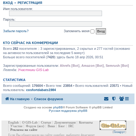
ВХОД
•
РЕГИСТРАЦИЯ
Имя пользователя:
Пароль:
Забыли пароль?
Запомнить меня
КТО СЕЙЧАС НА КОНФЕРЕНЦИИ
Всего
282
посетителя :: 3 зарегистрированных, 2 скрытых и 277 гостей (основано
на активности пользователей за последние 5 минут)
Больше всего посетителей (
7420
) здесь было 18 апр 2026, 00:51
Зарегистрированные пользователи:
Ahrefs [Bot]
,
Amazon [Bot]
,
Semrush [Bot]
Легенда:
Участники GIS-Lab
СТАТИСТИКА
Всего сообщений:
176604
• Всего тем:
23854
• Всего пользователей:
23571
• Новый
пользователь:
cosfortdabats1984
На главную
Список форумов
Создано на основе
phpBB
® Forum Software © phpBB Limited
Русская поддержка phpBB
English
О GIS-Lab
Статьи
Документация
Контакты
Участие
Форум
(все)
Вики
Блог
IRC
Реклама на сайте
(
Геокруг
)
Если Вы обнаружили на сайте ошибку, выберите фрагмент