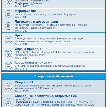
связанные с конкретным ПО.
Подфорум:
Данные
Темы:
2067
Мероприятия
Конференции, семинары, встречи и их обсуждение
Темы:
408
Литература и документация
Книги, статьи, журналы. Печатные и электронные. Русский и
английский. Поиск и обсуждение.
Темы:
240
Право
Законодательство и нормативно-правовая информация,
лицензирование, сертификация, регистрация.
Темы:
134
Охрана природы
ГИС и ДЗЗ в Охране Природы, РПП и смежных науках (экологии,
биологии и лесном деле)
Темы:
143
Координаты и привязка
Системы координат, проекции, преобразования, привязка
Темы:
679
Программное обеспечение
Общий - ПО
Вопросы по нескольким пакетам сразу, или вопросы, которые
непонятно к какой ГИС отнести
Темы:
1123
Свободные, бесплатные, открытые ГИС
Кроме QGIS
Подфорумы:
gvSIG, KOSMO, uDig
,
GRASS
,
Рецепты
,
GDAL/OGR
,
R
,
PostGIS/PostgreSQL
,
EasyTrace
,
SAGA