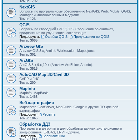
Темы:
1792
NextGIS
Вопросы по программному обеспечению NextGIS: Web, Mobile, QGIS,
Manager и многочисленным модулям
Темы:
126
QGIS
Вопросы по свободной ГИС QGIS. Сообщения об ошибках,
предложения по улучшению, локализация.
Подфорумы:
Ошибки QGIS
,
Предложения по QGIS
Темы:
3065
Arcview GIS
Arcview GIS 3.x, Arcinfo Workstation, Mapobjects
Темы:
301
ArcGIS
ArcGIS 8.x,9.x,10.x (Arcview, ArcEditor, Arcinfo).
Темы:
3515
AutoCAD Map 3D/Civil 3D
САПР и ГИС
Темы:
200
MapInfo
MapInfo, MapBasic
Темы:
1468
Веб-картография
Mapserver, GeoServer, MapGuide, Google и другое ПО для веб-
картографии
Подфорум:
Рецепты
Темы:
1845
Обработка ДДЗ
Программы и алгоритмы для обработки данных дистанционного
зондирования: ERDAS, ENVI и другие.
Подфорум:
Беспилотники
Темы:
1171