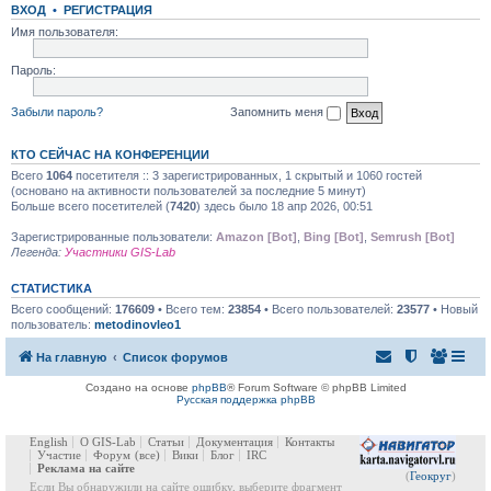
ВХОД
•
РЕГИСТРАЦИЯ
Имя пользователя:
Пароль:
Забыли пароль?
Запомнить меня
КТО СЕЙЧАС НА КОНФЕРЕНЦИИ
Всего
1064
посетителя :: 3 зарегистрированных, 1 скрытый и 1060 гостей
(основано на активности пользователей за последние 5 минут)
Больше всего посетителей (
7420
) здесь было 18 апр 2026, 00:51
Зарегистрированные пользователи:
Amazon [Bot]
,
Bing [Bot]
,
Semrush [Bot]
Легенда:
Участники GIS-Lab
СТАТИСТИКА
Всего сообщений:
176609
• Всего тем:
23854
• Всего пользователей:
23577
• Новый
пользователь:
metodinovleo1
На главную
Список форумов
Создано на основе
phpBB
® Forum Software © phpBB Limited
Русская поддержка phpBB
English
О GIS-Lab
Статьи
Документация
Контакты
Участие
Форум
(все)
Вики
Блог
IRC
Реклама на сайте
(
Геокруг
)
Если Вы обнаружили на сайте ошибку, выберите фрагмент