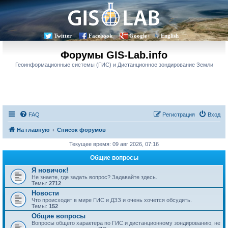
Twitter
Facebook
Google+
English
Форумы GIS-Lab.info
Геоинформационные системы (ГИС) и Дистанционное зондирование Земли
FAQ
Регистрация
Вход
На главную
Список форумов
Текущее время: 09 авг 2026, 07:16
Общие вопросы
Я новичок!
Не знаете, где задать вопрос? Задавайте здесь.
Темы:
2712
Новости
Что происходит в мире ГИС и ДЗЗ и очень хочется обсудить.
Темы:
152
Общие вопросы
Вопросы общего характера по ГИС и дистанционному зондированию, не