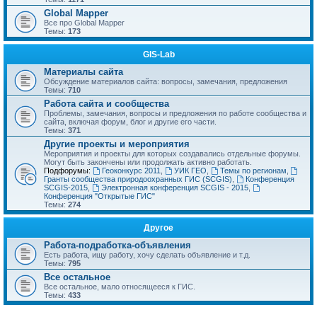
Global Mapper
Все про Global Mapper
Темы:
173
GIS-Lab
Материалы сайта
Обсуждение материалов сайта: вопросы, замечания, предложения
Темы:
710
Работа сайта и сообщества
Проблемы, замечания, вопросы и предложения по работе сообщества и
сайта, включая форум, блог и другие его части.
Темы:
371
Другие проекты и мероприятия
Мероприятия и проекты для которых создавались отдельные форумы.
Могут быть закончены или продолжать активно работать.
Подфорумы:
Геоконкурс 2011
,
УИК ГЕО
,
Темы по регионам
,
Гранты сообщества природоохранных ГИС (SCGIS)
,
Конференция
SCGIS-2015
,
Электронная конференция SCGIS - 2015
,
Конференция "Открытые ГИС"
Темы:
274
Другое
Работа-подработка-объявления
Есть работа, ищу работу, хочу сделать объявление и т.д.
Темы:
795
Все остальное
Все остальное, мало относящееся к ГИС.
Темы:
433