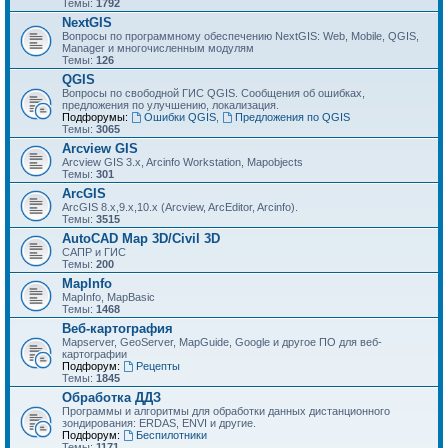
Темы:
1792
NextGIS
Вопросы по программному обеспечению NextGIS: Web, Mobile, QGIS,
Manager и многочисленным модулям
Темы:
126
QGIS
Вопросы по свободной ГИС QGIS. Сообщения об ошибках,
предложения по улучшению, локализация.
Подфорумы:
Ошибки QGIS
,
Предложения по QGIS
Темы:
3065
Arcview GIS
Arcview GIS 3.x, Arcinfo Workstation, Mapobjects
Темы:
301
ArcGIS
ArcGIS 8.x,9.x,10.x (Arcview, ArcEditor, Arcinfo).
Темы:
3515
AutoCAD Map 3D/Civil 3D
САПР и ГИС
Темы:
200
MapInfo
MapInfo, MapBasic
Темы:
1468
Веб-картография
Mapserver, GeoServer, MapGuide, Google и другое ПО для веб-
картографии
Подфорум:
Рецепты
Темы:
1845
Обработка ДДЗ
Программы и алгоритмы для обработки данных дистанционного
зондирования: ERDAS, ENVI и другие.
Подфорум:
Беспилотники
Темы:
1171