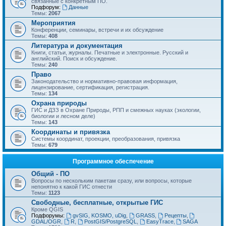
связанные с конкретным ПО.
Подфорум:
Данные
Темы:
2067
Мероприятия
Конференции, семинары, встречи и их обсуждение
Темы:
408
Литература и документация
Книги, статьи, журналы. Печатные и электронные. Русский и
английский. Поиск и обсуждение.
Темы:
240
Право
Законодательство и нормативно-правовая информация,
лицензирование, сертификация, регистрация.
Темы:
134
Охрана природы
ГИС и ДЗЗ в Охране Природы, РПП и смежных науках (экологии,
биологии и лесном деле)
Темы:
143
Координаты и привязка
Системы координат, проекции, преобразования, привязка
Темы:
679
Программное обеспечение
Общий - ПО
Вопросы по нескольким пакетам сразу, или вопросы, которые
непонятно к какой ГИС отнести
Темы:
1123
Свободные, бесплатные, открытые ГИС
Кроме QGIS
Подфорумы:
gvSIG, KOSMO, uDig
,
GRASS
,
Рецепты
,
GDAL/OGR
,
R
,
PostGIS/PostgreSQL
,
EasyTrace
,
SAGA