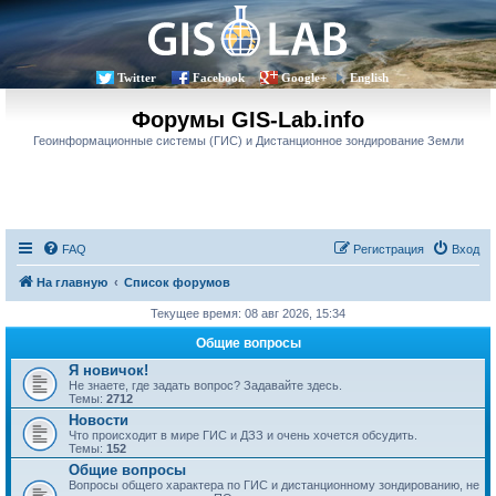
Twitter
Facebook
Google+
English
Форумы GIS-Lab.info
Геоинформационные системы (ГИС) и Дистанционное зондирование Земли
FAQ
Регистрация
Вход
На главную
Список форумов
Текущее время: 08 авг 2026, 15:34
Общие вопросы
Я новичок!
Не знаете, где задать вопрос? Задавайте здесь.
Темы:
2712
Новости
Что происходит в мире ГИС и ДЗЗ и очень хочется обсудить.
Темы:
152
Общие вопросы
Вопросы общего характера по ГИС и дистанционному зондированию, не