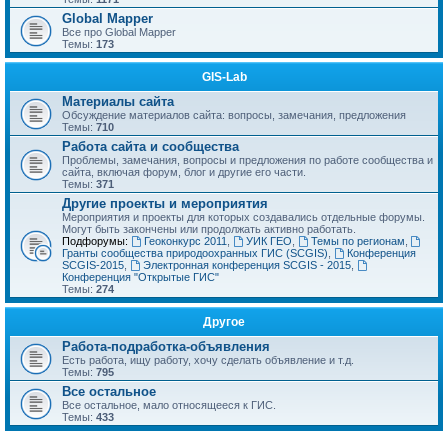
Global Mapper
Все про Global Mapper
Темы:
173
GIS-Lab
Материалы сайта
Обсуждение материалов сайта: вопросы, замечания, предложения
Темы:
710
Работа сайта и сообщества
Проблемы, замечания, вопросы и предложения по работе сообщества и
сайта, включая форум, блог и другие его части.
Темы:
371
Другие проекты и мероприятия
Мероприятия и проекты для которых создавались отдельные форумы.
Могут быть закончены или продолжать активно работать.
Подфорумы:
Геоконкурс 2011
,
УИК ГЕО
,
Темы по регионам
,
Гранты сообщества природоохранных ГИС (SCGIS)
,
Конференция
SCGIS-2015
,
Электронная конференция SCGIS - 2015
,
Конференция "Открытые ГИС"
Темы:
274
Другое
Работа-подработка-объявления
Есть работа, ищу работу, хочу сделать объявление и т.д.
Темы:
795
Все остальное
Все остальное, мало относящееся к ГИС.
Темы:
433