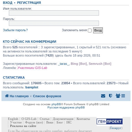
ВХОД
•
РЕГИСТРАЦИЯ
Имя пользователя:
Пароль:
Забыли пароль?
Запомнить меня
КТО СЕЙЧАС НА КОНФЕРЕНЦИИ
Всего
525
посетителей :: 3 зарегистрированных, 1 скрытый и 521 гость (основано
на активности пользователей за последние 5 минут)
Больше всего посетителей (
7420
) здесь было 18 апр 2026, 00:51
Зарегистрированные пользователи:
_taras_
,
Bing [Bot]
,
Semrush [Bot]
Легенда:
Участники GIS-Lab
СТАТИСТИКА
Всего сообщений:
176605
• Всего тем:
23854
• Всего пользователей:
23573
• Новый
пользователь:
bareplot
На главную
Список форумов
Создано на основе
phpBB
® Forum Software © phpBB Limited
Русская поддержка phpBB
English
О GIS-Lab
Статьи
Документация
Контакты
Участие
Форум
(все)
Вики
Блог
IRC
Реклама на сайте
(
Геокруг
)
Если Вы обнаружили на сайте ошибку, выберите фрагмент