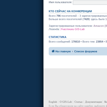
Имя пользователя:
КТО СЕЙЧАС НА КОНФЕРЕНЦИИ
Всего
796
посетителей :: 3 зарегистрированных
Больше всего посетителей (
7420
) здесь было 1
Зарегистрированные пользователи:
Amazon [B
Легенда:
Участники GIS-Lab
СТАТИСТИКА
Всего сообщений:
176610
• Всего тем:
23854
• 
На главную
Список форумов
English
О GIS-Lab
Статьи
Документация
К
Если Вы обнаружили на сайте ошибку, выберите ф