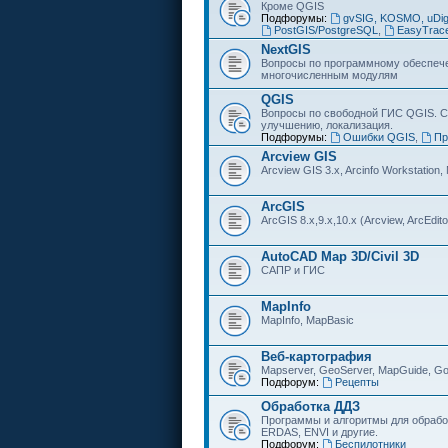
Кроме QGIS
Подфорумы:
gvSIG, KOSMO, uDi
PostGIS/PostgreSQL
,
EasyTrac
NextGIS
Вопросы по программному обеспечен
многочисленным модулям
QGIS
Вопросы по свободной ГИС QGIS. С
улучшению, локализация.
Подфорумы:
Ошибки QGIS
,
Пр
Arcview GIS
Arcview GIS 3.x, Arcinfo Workstation,
ArcGIS
ArcGIS 8.x,9.x,10.x (Arcview, ArcEditor
AutoCAD Map 3D/Civil 3D
САПР и ГИС
MapInfo
MapInfo, MapBasic
Веб-картография
Mapserver, GeoServer, MapGuide, Go
Подфорум:
Рецепты
Обработка ДДЗ
Программы и алгоритмы для обрабо
ERDAS, ENVI и другие.
Подфорум:
Беспилотники