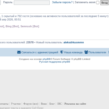
Пароль:
Забыли пароль?
|
Запомнить меня
, 1 скрытый и 792 гостя (основано на активности пользователей за последние 5 минут)
8 апр 2026, 00:51
ot]
,
Bing [Bot]
,
Semrush [Bot]
Всего пользователей:
23578
• Новый пользователь:
aleksdrkusmmn
Связаться с администрацией
Наша команда
Пользователи
Создано на основе
phpBB
® Forum Software © phpBB Limited
Русская поддержка phpBB
онтакты
Участие
Форум
(все)
Вики
Блог
IRC
Реклама на сайте
рагмент текста и нажмите Ctrl+Enter