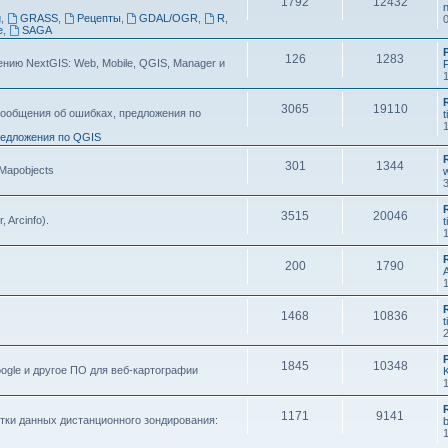
1792
12432
n
g
,
GRASS
,
Рецепты
,
GDAL/OGR
,
R
,
e
,
SAGA
126
1283
ию NextGIS: Web, Mobile, QGIS, Manager и
F
3065
19110
ообщения об ошибках, предложения по
t
едложения по QGIS
301
1344
 Mapobjects
3515
20046
, Arcinfo).
t
200
1790
1468
10836
t
1845
10348
ogle и другое ПО для веб-картографии
1171
9141
тки данных дистанционного зондирования: