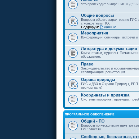
Что происходит в мире ГИС и ДЗЗ и
Общие вопросы
Вопросы общего характера по ГИС 
с конкретным ПО.
Подфорум:
Данные
Мероприятия
Конференции, семинары, встречи и
Литература и документация
Книги, статьи, журналы. Печатные и
обсуждение.
Право
Законодательство и нормативно-пр
сертификация, регистрация.
Охрана природы
ГИС и ДЗЗ в Охране Природы, РПП и
лесном деле)
Координаты и привязка
Системы координат, проекции, прео
ПРОГРАММНОЕ ОБЕСПЕЧЕНИЕ
Общий - ПО
Вопросы по нескольким пакетам сра
ГИС отнести
Свободные, бесплатные, от