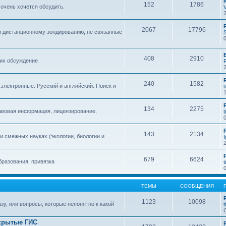
152
1786
 очень хочется обсудить.
2067
17796
и дистанционному зондированию, не связанные
408
2910
 их обсуждение
240
1582
 электронные. Русский и английский. Поиск и
134
2275
авовая информация, лицензирование,
t
143
2134
 смежных науках (экологии, биологии и
679
6624
бразования, привязка
t
ТЕМЫ
СООБЩЕНИЯ
1123
10098
зу, или вопросы, которые непонятно к какой
t
крытые ГИС