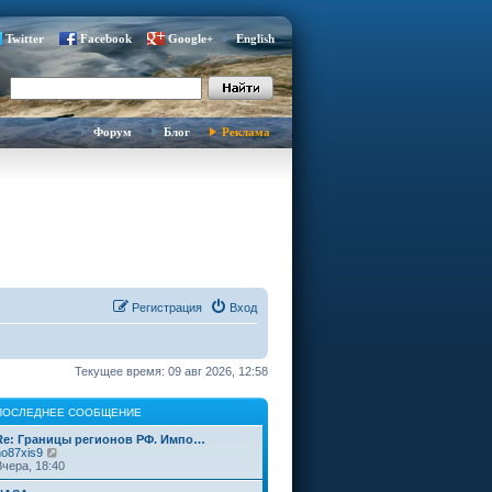
Twitter
Facebook
Google+
English
Форум
Блог
Реклама
Регистрация
Вход
Текущее время: 09 авг 2026, 12:58
ПОСЛЕДНЕЕ СООБЩЕНИЕ
Re: Границы регионов РФ. Импо…
П
no87xis9
е
Вчера, 18:40
р
е