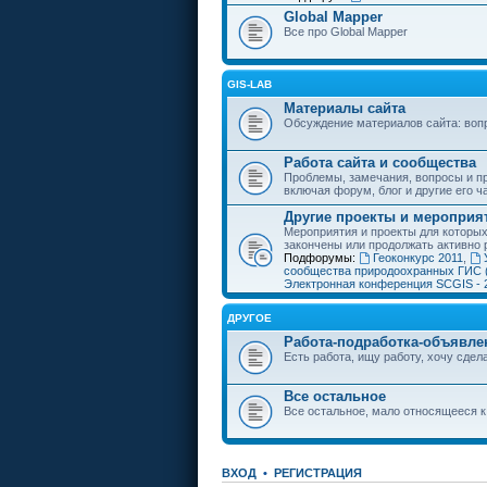
Global Mapper
Все про Global Mapper
GIS-LAB
Материалы сайта
Обсуждение материалов сайта: воп
Работа сайта и сообщества
Проблемы, замечания, вопросы и пр
включая форум, блог и другие его ч
Другие проекты и мероприя
Мероприятия и проекты для которы
закончены или продолжать активно 
Подфорумы:
Геоконкурс 2011
,
сообщества природоохранных ГИС 
Электронная конференция SCGIS - 
ДРУГОЕ
Работа-подработка-объявле
Есть работа, ищу работу, хочу сдела
Все остальное
Все остальное, мало относящееся к
ВХОД
•
РЕГИСТРАЦИЯ