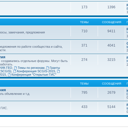
173
1396
ТЕМЫ
СООБЩЕНИЯ
710
9411
росы, замечания, предложения
371
4041
едложения по работе сообщества и сайта,
t
асти.
тия
274
3215
х создавались отдельные форумы. Могут быть
работать.
УИК ГЕО
,
Темы по регионам
,
Гранты
(SCGIS)
,
Конференция SCGIS-2015
,
2015
,
Конференция "Открытые ГИС"
ТЕМЫ
СООБЩЕНИЯ
ния
795
2679
ть объявление и т.д.
433
5144
 ГИС.
t