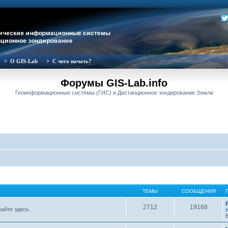
О GIS-Lab
С чего начать?
Форумы GIS-Lab.info
Геоинформационные системы (ГИС) и Дистанционное зондирование Земли
ТЕМЫ
СООБЩЕНИЯ
2712
19168
вайте здесь.