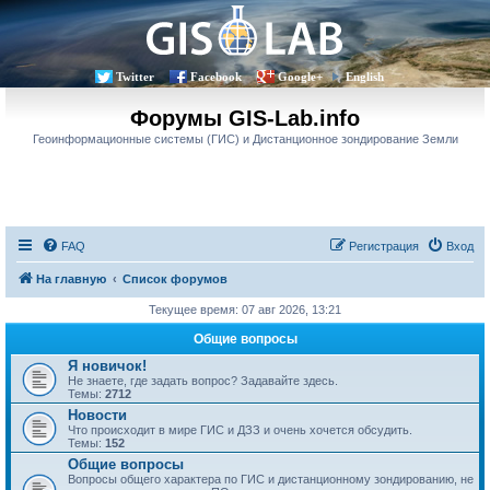
Twitter
Facebook
Google+
English
Форумы GIS-Lab.info
Геоинформационные системы (ГИС) и Дистанционное зондирование Земли
FAQ
Регистрация
Вход
На главную
Список форумов
Текущее время: 07 авг 2026, 13:21
Общие вопросы
Я новичок!
Не знаете, где задать вопрос? Задавайте здесь.
Темы:
2712
Новости
Что происходит в мире ГИС и ДЗЗ и очень хочется обсудить.
Темы:
152
Общие вопросы
Вопросы общего характера по ГИС и дистанционному зондированию, не