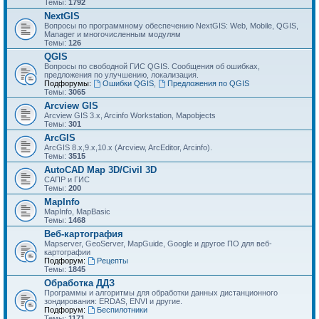
Темы:
1792
NextGIS
Вопросы по программному обеспечению NextGIS: Web, Mobile, QGIS,
Manager и многочисленным модулям
Темы:
126
QGIS
Вопросы по свободной ГИС QGIS. Сообщения об ошибках,
предложения по улучшению, локализация.
Подфорумы:
Ошибки QGIS
,
Предложения по QGIS
Темы:
3065
Arcview GIS
Arcview GIS 3.x, Arcinfo Workstation, Mapobjects
Темы:
301
ArcGIS
ArcGIS 8.x,9.x,10.x (Arcview, ArcEditor, Arcinfo).
Темы:
3515
AutoCAD Map 3D/Civil 3D
САПР и ГИС
Темы:
200
MapInfo
MapInfo, MapBasic
Темы:
1468
Веб-картография
Mapserver, GeoServer, MapGuide, Google и другое ПО для веб-
картографии
Подфорум:
Рецепты
Темы:
1845
Обработка ДДЗ
Программы и алгоритмы для обработки данных дистанционного
зондирования: ERDAS, ENVI и другие.
Подфорум:
Беспилотники
Темы:
1171