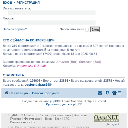
ВХОД
•
РЕГИСТРАЦИЯ
Имя пользователя:
Пароль:
Забыли пароль?
Запомнить меня
КТО СЕЙЧАС НА КОНФЕРЕНЦИИ
Всего
310
посетителей :: 2 зарегистрированных, 1 скрытый и 307 гостей (основано
на активности пользователей за последние 5 минут)
Больше всего посетителей (
7420
) здесь было 18 апр 2026, 00:51
Зарегистрированные пользователи:
Amazon [Bot]
,
Semrush [Bot]
Легенда:
Участники GIS-Lab
СТАТИСТИКА
Всего сообщений:
176605
• Всего тем:
23854
• Всего пользователей:
23578
• Новый
пользователь:
cosfortdabats1984
На главную
Список форумов
Создано на основе
phpBB
® Forum Software © phpBB Limited
Русская поддержка phpBB
English
О GIS-Lab
Статьи
Документация
Контакты
Участие
Форум
(все)
Вики
Блог
IRC
Реклама на сайте
(
Геокруг
)
Если Вы обнаружили на сайте ошибку, выберите фрагмент