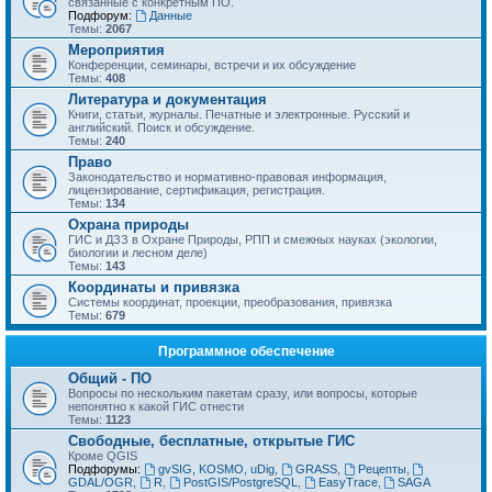
связанные с конкретным ПО.
Подфорум:
Данные
Темы:
2067
Мероприятия
Конференции, семинары, встречи и их обсуждение
Темы:
408
Литература и документация
Книги, статьи, журналы. Печатные и электронные. Русский и
английский. Поиск и обсуждение.
Темы:
240
Право
Законодательство и нормативно-правовая информация,
лицензирование, сертификация, регистрация.
Темы:
134
Охрана природы
ГИС и ДЗЗ в Охране Природы, РПП и смежных науках (экологии,
биологии и лесном деле)
Темы:
143
Координаты и привязка
Системы координат, проекции, преобразования, привязка
Темы:
679
Программное обеспечение
Общий - ПО
Вопросы по нескольким пакетам сразу, или вопросы, которые
непонятно к какой ГИС отнести
Темы:
1123
Свободные, бесплатные, открытые ГИС
Кроме QGIS
Подфорумы:
gvSIG, KOSMO, uDig
,
GRASS
,
Рецепты
,
GDAL/OGR
,
R
,
PostGIS/PostgreSQL
,
EasyTrace
,
SAGA