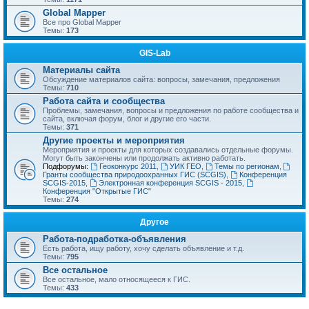
Global Mapper
Все про Global Mapper
Темы:
173
GIS-Lab
Материалы сайта
Обсуждение материалов сайта: вопросы, замечания, предложения
Темы:
710
Работа сайта и сообщества
Проблемы, замечания, вопросы и предложения по работе сообщества и
сайта, включая форум, блог и другие его части.
Темы:
371
Другие проекты и мероприятия
Мероприятия и проекты для которых создавались отдельные форумы.
Могут быть закончены или продолжать активно работать.
Подфорумы:
Геоконкурс 2011
,
УИК ГЕО
,
Темы по регионам
,
Гранты сообщества природоохранных ГИС (SCGIS)
,
Конференция
SCGIS-2015
,
Электронная конференция SCGIS - 2015
,
Конференция "Открытые ГИС"
Темы:
274
Другое
Работа-подработка-объявления
Есть работа, ищу работу, хочу сделать объявление и т.д.
Темы:
795
Все остальное
Все остальное, мало относящееся к ГИС.
Темы:
433