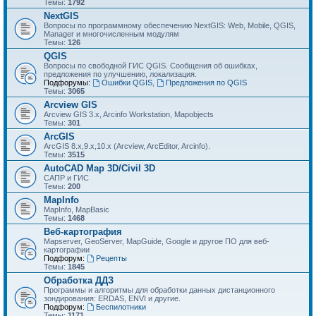
Темы:
1792
NextGIS
Вопросы по программному обеспечению NextGIS: Web, Mobile, QGIS,
Manager и многочисленным модулям
Темы:
126
QGIS
Вопросы по свободной ГИС QGIS. Сообщения об ошибках,
предложения по улучшению, локализация.
Подфорумы:
Ошибки QGIS
,
Предложения по QGIS
Темы:
3065
Arcview GIS
Arcview GIS 3.x, Arcinfo Workstation, Mapobjects
Темы:
301
ArcGIS
ArcGIS 8.x,9.x,10.x (Arcview, ArcEditor, Arcinfo).
Темы:
3515
AutoCAD Map 3D/Civil 3D
САПР и ГИС
Темы:
200
MapInfo
MapInfo, MapBasic
Темы:
1468
Веб-картография
Mapserver, GeoServer, MapGuide, Google и другое ПО для веб-
картографии
Подфорум:
Рецепты
Темы:
1845
Обработка ДДЗ
Программы и алгоритмы для обработки данных дистанционного
зондирования: ERDAS, ENVI и другие.
Подфорум:
Беспилотники
Темы:
1171