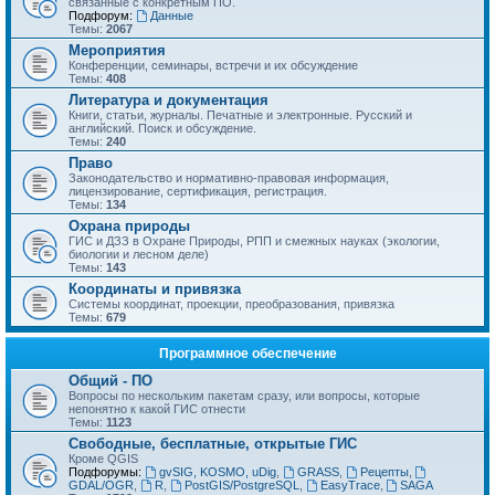
связанные с конкретным ПО.
Подфорум:
Данные
Темы:
2067
Мероприятия
Конференции, семинары, встречи и их обсуждение
Темы:
408
Литература и документация
Книги, статьи, журналы. Печатные и электронные. Русский и
английский. Поиск и обсуждение.
Темы:
240
Право
Законодательство и нормативно-правовая информация,
лицензирование, сертификация, регистрация.
Темы:
134
Охрана природы
ГИС и ДЗЗ в Охране Природы, РПП и смежных науках (экологии,
биологии и лесном деле)
Темы:
143
Координаты и привязка
Системы координат, проекции, преобразования, привязка
Темы:
679
Программное обеспечение
Общий - ПО
Вопросы по нескольким пакетам сразу, или вопросы, которые
непонятно к какой ГИС отнести
Темы:
1123
Свободные, бесплатные, открытые ГИС
Кроме QGIS
Подфорумы:
gvSIG, KOSMO, uDig
,
GRASS
,
Рецепты
,
GDAL/OGR
,
R
,
PostGIS/PostgreSQL
,
EasyTrace
,
SAGA