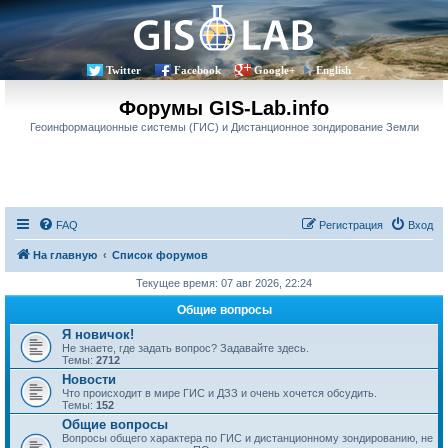
Twitter
Facebook
Google+
English
Форумы GIS-Lab.info
Геоинформационные системы (ГИС) и Дистанционное зондирование Земли
FAQ
Регистрация
Вход
На главную
Список форумов
Текущее время: 07 авг 2026, 22:24
Общие вопросы
Я новичок!
Не знаете, где задать вопрос? Задавайте здесь.
Темы:
2712
Новости
Что происходит в мире ГИС и ДЗЗ и очень хочется обсудить.
Темы:
152
Общие вопросы
Вопросы общего характера по ГИС и дистанционному зондированию, не