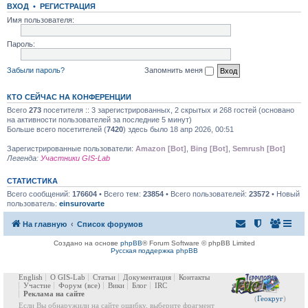
ВХОД
•
РЕГИСТРАЦИЯ
Имя пользователя:
Пароль:
Забыли пароль?
Запомнить меня
КТО СЕЙЧАС НА КОНФЕРЕНЦИИ
Всего
273
посетителя :: 3 зарегистрированных, 2 скрытых и 268 гостей (основано
на активности пользователей за последние 5 минут)
Больше всего посетителей (
7420
) здесь было 18 апр 2026, 00:51
Зарегистрированные пользователи:
Amazon [Bot]
,
Bing [Bot]
,
Semrush [Bot]
Легенда:
Участники GIS-Lab
СТАТИСТИКА
Всего сообщений:
176604
• Всего тем:
23854
• Всего пользователей:
23572
• Новый
пользователь:
einsurovarte
На главную
Список форумов
Создано на основе
phpBB
® Forum Software © phpBB Limited
Русская поддержка phpBB
English
О GIS-Lab
Статьи
Документация
Контакты
Участие
Форум
(все)
Вики
Блог
IRC
Реклама на сайте
(
Геокруг
)
Если Вы обнаружили на сайте ошибку, выберите фрагмент