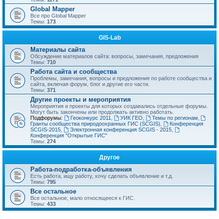
Global Mapper
Все про Global Mapper
Темы:
173
GIS-Lab
Материалы сайта
Обсуждение материалов сайта: вопросы, замечания, предложения
Темы:
710
Работа сайта и сообщества
Проблемы, замечания, вопросы и предложения по работе сообщества и
сайта, включая форум, блог и другие его части.
Темы:
371
Другие проекты и мероприятия
Мероприятия и проекты для которых создавались отдельные форумы.
Могут быть закончены или продолжать активно работать.
Подфорумы:
Геоконкурс 2011
,
УИК ГЕО
,
Темы по регионам
,
Гранты сообщества природоохранных ГИС (SCGIS)
,
Конференция
SCGIS-2015
,
Электронная конференция SCGIS - 2015
,
Конференция "Открытые ГИС"
Темы:
274
Другое
Работа-подработка-объявления
Есть работа, ищу работу, хочу сделать объявление и т.д.
Темы:
795
Все остальное
Все остальное, мало относящееся к ГИС.
Темы:
433