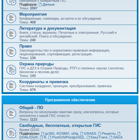
связанные с конкретным ПО.
Подфорум:
Данные
Темы:
2067
Мероприятия
Конференции, семинары, встречи и их обсуждение
Темы:
408
Литература и документация
Книги, статьи, журналы. Печатные и электронные. Русский и
английский. Поиск и обсуждение.
Темы:
240
Право
Законодательство и нормативно-правовая информация,
лицензирование, сертификация, регистрация.
Темы:
134
Охрана природы
ГИС и ДЗЗ в Охране Природы, РПП и смежных науках (экологии,
биологии и лесном деле)
Темы:
143
Координаты и привязка
Системы координат, проекции, преобразования, привязка
Темы:
679
Программное обеспечение
Общий - ПО
Вопросы по нескольким пакетам сразу, или вопросы, которые
непонятно к какой ГИС отнести
Темы:
1123
Свободные, бесплатные, открытые ГИС
Кроме QGIS
Подфорумы:
gvSIG, KOSMO, uDig
,
GRASS
,
Рецепты
,
GDAL/OGR
,
R
,
PostGIS/PostgreSQL
,
EasyTrace
,
SAGA