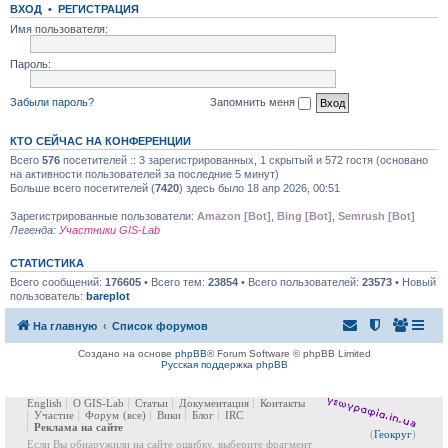
ВХОД
•
РЕГИСТРАЦИЯ
Имя пользователя:
Пароль:
Забыли пароль?
Запомнить меня
КТО СЕЙЧАС НА КОНФЕРЕНЦИИ
Всего
576
посетителей :: 3 зарегистрированных, 1 скрытый и 572 гостя (основано
на активности пользователей за последние 5 минут)
Больше всего посетителей (
7420
) здесь было 18 апр 2026, 00:51
Зарегистрированные пользователи:
Amazon [Bot]
,
Bing [Bot]
,
Semrush [Bot]
Легенда:
Участники GIS-Lab
СТАТИСТИКА
Всего сообщений:
176605
• Всего тем:
23854
• Всего пользователей:
23573
• Новый
пользователь:
bareplot
На главную
Список форумов
Создано на основе
phpBB
® Forum Software © phpBB Limited
Русская поддержка phpBB
English
О GIS-Lab
Статьи
Документация
Контакты
Участие
Форум
(все)
Вики
Блог
IRC
Реклама на сайте
(
Геокруг
)
Если Вы обнаружили на сайте ошибку, выберите фрагмент