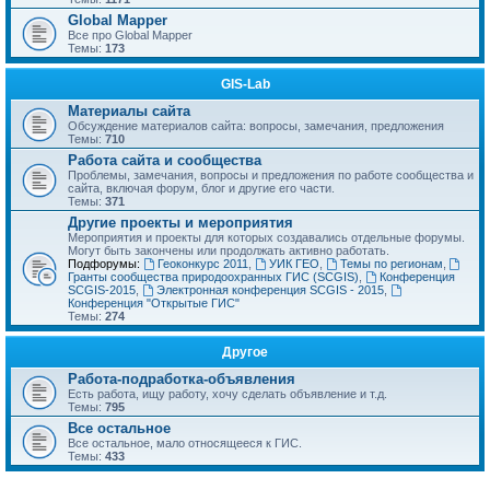
Global Mapper
Все про Global Mapper
Темы:
173
GIS-Lab
Материалы сайта
Обсуждение материалов сайта: вопросы, замечания, предложения
Темы:
710
Работа сайта и сообщества
Проблемы, замечания, вопросы и предложения по работе сообщества и
сайта, включая форум, блог и другие его части.
Темы:
371
Другие проекты и мероприятия
Мероприятия и проекты для которых создавались отдельные форумы.
Могут быть закончены или продолжать активно работать.
Подфорумы:
Геоконкурс 2011
,
УИК ГЕО
,
Темы по регионам
,
Гранты сообщества природоохранных ГИС (SCGIS)
,
Конференция
SCGIS-2015
,
Электронная конференция SCGIS - 2015
,
Конференция "Открытые ГИС"
Темы:
274
Другое
Работа-подработка-объявления
Есть работа, ищу работу, хочу сделать объявление и т.д.
Темы:
795
Все остальное
Все остальное, мало относящееся к ГИС.
Темы:
433