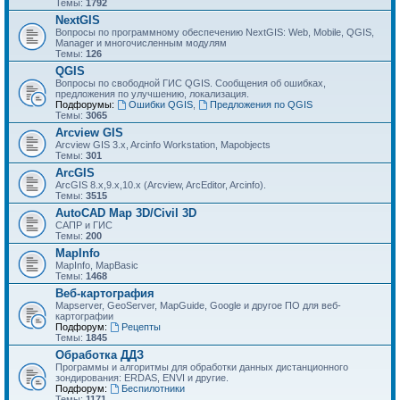
Темы:
1792
NextGIS
Вопросы по программному обеспечению NextGIS: Web, Mobile, QGIS,
Manager и многочисленным модулям
Темы:
126
QGIS
Вопросы по свободной ГИС QGIS. Сообщения об ошибках,
предложения по улучшению, локализация.
Подфорумы:
Ошибки QGIS
,
Предложения по QGIS
Темы:
3065
Arcview GIS
Arcview GIS 3.x, Arcinfo Workstation, Mapobjects
Темы:
301
ArcGIS
ArcGIS 8.x,9.x,10.x (Arcview, ArcEditor, Arcinfo).
Темы:
3515
AutoCAD Map 3D/Civil 3D
САПР и ГИС
Темы:
200
MapInfo
MapInfo, MapBasic
Темы:
1468
Веб-картография
Mapserver, GeoServer, MapGuide, Google и другое ПО для веб-
картографии
Подфорум:
Рецепты
Темы:
1845
Обработка ДДЗ
Программы и алгоритмы для обработки данных дистанционного
зондирования: ERDAS, ENVI и другие.
Подфорум:
Беспилотники
Темы:
1171