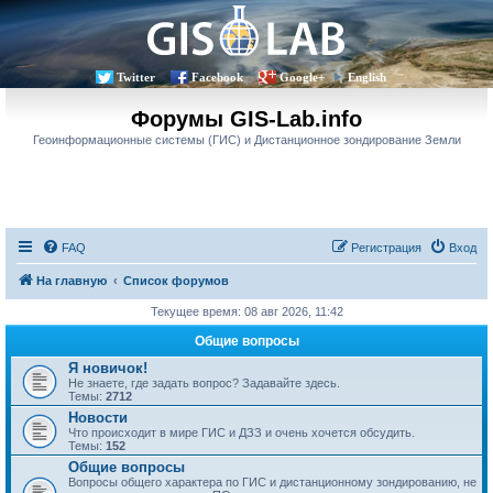
Twitter
Facebook
Google+
English
Форумы GIS-Lab.info
Геоинформационные системы (ГИС) и Дистанционное зондирование Земли
FAQ
Регистрация
Вход
На главную
Список форумов
Текущее время: 08 авг 2026, 11:42
Общие вопросы
Я новичок!
Не знаете, где задать вопрос? Задавайте здесь.
Темы:
2712
Новости
Что происходит в мире ГИС и ДЗЗ и очень хочется обсудить.
Темы:
152
Общие вопросы
Вопросы общего характера по ГИС и дистанционному зондированию, не