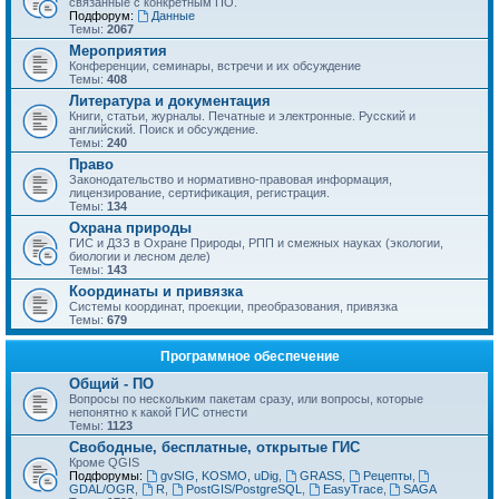
связанные с конкретным ПО.
Подфорум:
Данные
Темы:
2067
Мероприятия
Конференции, семинары, встречи и их обсуждение
Темы:
408
Литература и документация
Книги, статьи, журналы. Печатные и электронные. Русский и
английский. Поиск и обсуждение.
Темы:
240
Право
Законодательство и нормативно-правовая информация,
лицензирование, сертификация, регистрация.
Темы:
134
Охрана природы
ГИС и ДЗЗ в Охране Природы, РПП и смежных науках (экологии,
биологии и лесном деле)
Темы:
143
Координаты и привязка
Системы координат, проекции, преобразования, привязка
Темы:
679
Программное обеспечение
Общий - ПО
Вопросы по нескольким пакетам сразу, или вопросы, которые
непонятно к какой ГИС отнести
Темы:
1123
Свободные, бесплатные, открытые ГИС
Кроме QGIS
Подфорумы:
gvSIG, KOSMO, uDig
,
GRASS
,
Рецепты
,
GDAL/OGR
,
R
,
PostGIS/PostgreSQL
,
EasyTrace
,
SAGA