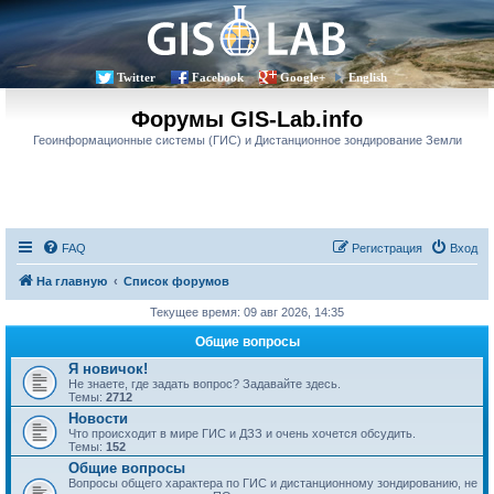
Twitter
Facebook
Google+
English
Форумы GIS-Lab.info
Геоинформационные системы (ГИС) и Дистанционное зондирование Земли
FAQ
Регистрация
Вход
На главную
Список форумов
Текущее время: 09 авг 2026, 14:35
Общие вопросы
Я новичок!
Не знаете, где задать вопрос? Задавайте здесь.
Темы:
2712
Новости
Что происходит в мире ГИС и ДЗЗ и очень хочется обсудить.
Темы:
152
Общие вопросы
Вопросы общего характера по ГИС и дистанционному зондированию, не