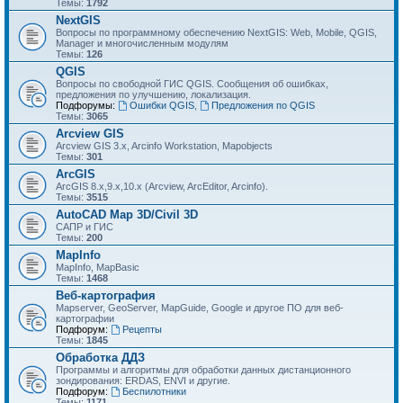
Темы:
1792
NextGIS
Вопросы по программному обеспечению NextGIS: Web, Mobile, QGIS,
Manager и многочисленным модулям
Темы:
126
QGIS
Вопросы по свободной ГИС QGIS. Сообщения об ошибках,
предложения по улучшению, локализация.
Подфорумы:
Ошибки QGIS
,
Предложения по QGIS
Темы:
3065
Arcview GIS
Arcview GIS 3.x, Arcinfo Workstation, Mapobjects
Темы:
301
ArcGIS
ArcGIS 8.x,9.x,10.x (Arcview, ArcEditor, Arcinfo).
Темы:
3515
AutoCAD Map 3D/Civil 3D
САПР и ГИС
Темы:
200
MapInfo
MapInfo, MapBasic
Темы:
1468
Веб-картография
Mapserver, GeoServer, MapGuide, Google и другое ПО для веб-
картографии
Подфорум:
Рецепты
Темы:
1845
Обработка ДДЗ
Программы и алгоритмы для обработки данных дистанционного
зондирования: ERDAS, ENVI и другие.
Подфорум:
Беспилотники
Темы:
1171