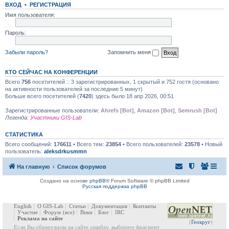
ВХОД
•
РЕГИСТРАЦИЯ
Имя пользователя:
Пароль:
Забыли пароль?
Запомнить меня
КТО СЕЙЧАС НА КОНФЕРЕНЦИИ
Всего
756
посетителей :: 3 зарегистрированных, 1 скрытый и 752 гостя (основано
на активности пользователей за последние 5 минут)
Больше всего посетителей (
7420
) здесь было 18 апр 2026, 00:51
Зарегистрированные пользователи:
Ahrefs [Bot]
,
Amazon [Bot]
,
Semrush [Bot]
Легенда:
Участники GIS-Lab
СТАТИСТИКА
Всего сообщений:
176611
• Всего тем:
23854
• Всего пользователей:
23578
• Новый
пользователь:
aleksdrkusmmn
На главную
Список форумов
Создано на основе
phpBB
® Forum Software © phpBB Limited
Русская поддержка phpBB
English
О GIS-Lab
Статьи
Документация
Контакты
Участие
Форум
(все)
Вики
Блог
IRC
Реклама на сайте
(
Геокруг
)
Если Вы обнаружили на сайте ошибку, выберите фрагмент