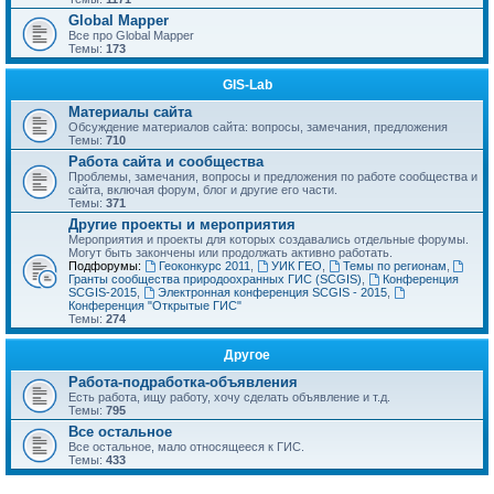
Global Mapper
Все про Global Mapper
Темы:
173
GIS-Lab
Материалы сайта
Обсуждение материалов сайта: вопросы, замечания, предложения
Темы:
710
Работа сайта и сообщества
Проблемы, замечания, вопросы и предложения по работе сообщества и
сайта, включая форум, блог и другие его части.
Темы:
371
Другие проекты и мероприятия
Мероприятия и проекты для которых создавались отдельные форумы.
Могут быть закончены или продолжать активно работать.
Подфорумы:
Геоконкурс 2011
,
УИК ГЕО
,
Темы по регионам
,
Гранты сообщества природоохранных ГИС (SCGIS)
,
Конференция
SCGIS-2015
,
Электронная конференция SCGIS - 2015
,
Конференция "Открытые ГИС"
Темы:
274
Другое
Работа-подработка-объявления
Есть работа, ищу работу, хочу сделать объявление и т.д.
Темы:
795
Все остальное
Все остальное, мало относящееся к ГИС.
Темы:
433