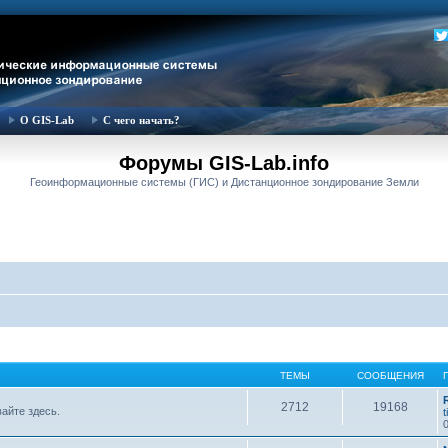
О GIS-Lab
С чего начать?
Форумы GIS-Lab.info
Геоинформационные системы (ГИС) и Дистанционное зондирование Земли
ТЕМЫ
СООБЩЕНИЯ
2712
19168
вайте здесь.
t