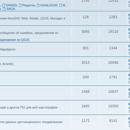
1792
12432
n
g
,
GRASS
,
Рецепты
,
GDAL/OGR
,
R
,
e
,
SAGA
126
1283
ию NextGIS: Web, Mobile, QGIS, Manager и
F
3065
19110
ообщения об ошибках, предложения по
t
едложения по QGIS
301
1344
 Mapobjects
3515
20046
, Arcinfo).
t
200
1791
s
1468
10837
1845
10350
ogle и другое ПО для веб-картографии
s
1171
9141
тки данных дистанционного зондирования: