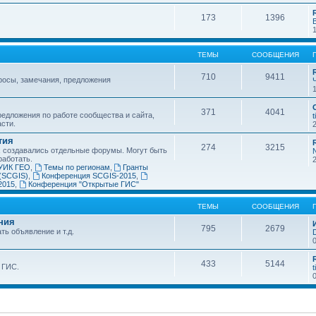
173
1396
ТЕМЫ
СООБЩЕНИЯ
710
9411
росы, замечания, предложения
371
4041
едложения по работе сообщества и сайта,
t
асти.
тия
274
3215
х создавались отдельные форумы. Могут быть
работать.
УИК ГЕО
,
Темы по регионам
,
Гранты
(SCGIS)
,
Конференция SCGIS-2015
,
2015
,
Конференция "Открытые ГИС"
ТЕМЫ
СООБЩЕНИЯ
ния
795
2679
ть объявление и т.д.
433
5144
 ГИС.
t