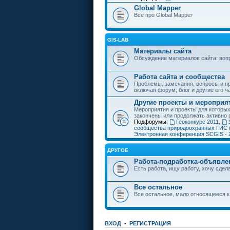
Global Mapper
Все про Global Mapper
GIS-LAB
Материалы сайта
Обсуждение материалов сайта: воп
Работа сайта и сообщества
Проблемы, замечания, вопросы и пр
включая форум, блог и другие его ч
Другие проекты и мероприя
Мероприятия и проекты для которы
закончены или продолжать активно 
Подфорумы:
Геоконкурс 2011
,
сообщества природоохранных ГИС 
Электронная конференция SCGIS - 
ДРУГОЕ
Работа-подработка-объявле
Есть работа, ищу работу, хочу сдела
Все остальное
Все остальное, мало относящееся к
ВХОД
•
РЕГИСТРАЦИЯ