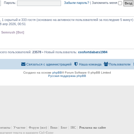
Пароль:
Забыли пароль?
|
Запомнить меня
, 1 скрытый и 333 гостя (основано на активности пользователей за последние 5 минут)
8 апр 2026, 00:51
,
Semrush [Bot]
Всего пользователей:
23578
• Новый пользователь:
cosfortdabats1984
Связаться с администрацией
Наша команда
Пользователи
Создано на основе
phpBB
® Forum Software © phpBB Limited
Русская поддержка phpBB
онтакты
Участие
Форум
(все)
Вики
Блог
IRC
Реклама на сайте
рагмент текста и нажмите Ctrl+Enter