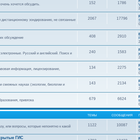
152
1786
 очень хочется обсудить.
2067
17796
и дистанционному зондированию, не связанные
408
2910
 их обсуждение
240
1583
 электронные. Русский и английский. Поиск и
134
2275
авовая информация, лицензирование,
t
143
2134
 смежных науках (экологии, биологии и
679
6624
бразования, привязка
t
ТЕМЫ
СООБЩЕНИЯ
1122
10087
зу, или вопросы, которые непонятно к какой
t
крытые ГИС