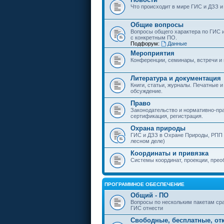
Что происходит в мире ГИС и ДЗЗ и
Общие вопросы
Вопросы общего характера по ГИС 
с конкретным ПО.
Подфорум:
Данные
Мероприятия
Конференции, семинары, встречи и
Литература и документация
Книги, статьи, журналы. Печатные и
обсуждение.
Право
Законодательство и нормативно-пр
сертификация, регистрация.
Охрана природы
ГИС и ДЗЗ в Охране Природы, РПП и
лесном деле)
Координаты и привязка
Системы координат, проекции, прео
ПРОГРАММНОЕ ОБЕСПЕЧЕНИЕ
Общий - ПО
Вопросы по нескольким пакетам сра
ГИС отнести
Свободные, бесплатные, от