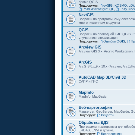
Кроме QGIS
Подфорумы:
gvSIG, KOSMO, uDi
PostGIS/PostgreSQL
,
EasyTrac
NextGIS
Вопросы по программному обеспечен
многочисленным модулям
QGIS
Вопросы по свободной ГИС QGIS. С
улучшению, локализация.
Подфорумы:
Ошибки QGIS
,
Пр
Arcview GIS
Arcview GIS 3.x, Arcinfo Workstation,
ArcGIS
ArcGIS 8.x,9.x,10.x (Arcview, ArcEditor
AutoCAD Map 3D/Civil 3D
САПР и ГИС
MapInfo
MapInfo, MapBasic
Веб-картография
Mapserver, GeoServer, MapGuide, Go
Подфорум:
Рецепты
Обработка ДДЗ
Программы и алгоритмы для обрабо
ERDAS, ENVI и другие.
Подфорум:
Беспилотники