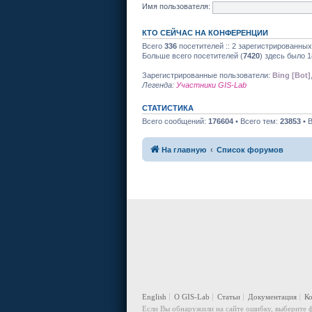
Имя пользователя:
КТО СЕЙЧАС НА КОНФЕРЕНЦИИ
Всего
336
посетителей :: 2 зарегистрированных
Больше всего посетителей (
7420
) здесь было 1
Зарегистрированные пользователи:
Bing [Bot]
Легенда:
Участники GIS-Lab
СТАТИСТИКА
Всего сообщений:
176604
• Всего тем:
23853
• 
На главную
Список форумов
English
О GIS-Lab
Статьи
Документация
К
Если Вы обнаружили на сайте ошибку, выберите ф