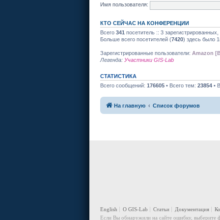
Имя пользователя:
КТО СЕЙЧАС НА КОНФЕРЕНЦИИ
Всего
341
посетитель :: 3 зарегистрированных,
Больше всего посетителей (
7420
) здесь было 1
Зарегистрированные пользователи:
Amazon [B
Легенда:
Участники GIS-Lab
СТАТИСТИКА
Всего сообщений:
176605
• Всего тем:
23854
• 
На главную
Список форумов
English
О GIS-Lab
Статьи
Документация
К
Если Вы обнаружили на сайте ошибку, выберите ф