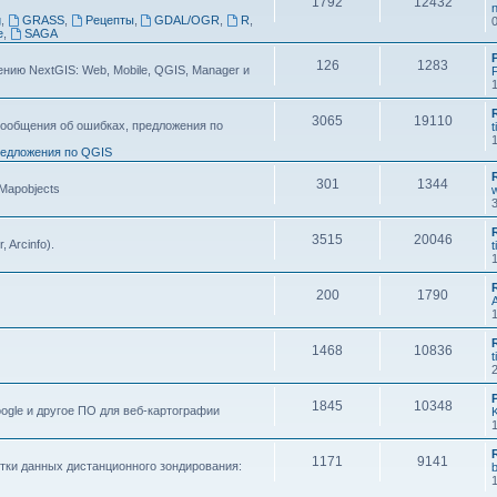
1792
12432
n
g
,
GRASS
,
Рецепты
,
GDAL/OGR
,
R
,
e
,
SAGA
126
1283
ию NextGIS: Web, Mobile, QGIS, Manager и
F
3065
19110
ообщения об ошибках, предложения по
t
едложения по QGIS
301
1344
 Mapobjects
3515
20046
, Arcinfo).
t
200
1790
1468
10836
t
1845
10348
ogle и другое ПО для веб-картографии
1171
9141
тки данных дистанционного зондирования: