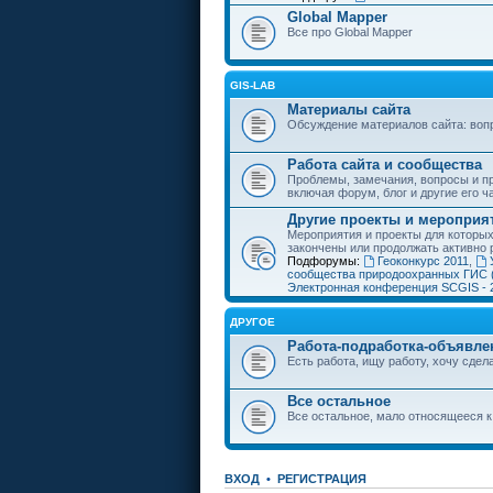
Global Mapper
Все про Global Mapper
GIS-LAB
Материалы сайта
Обсуждение материалов сайта: воп
Работа сайта и сообщества
Проблемы, замечания, вопросы и пр
включая форум, блог и другие его ч
Другие проекты и мероприя
Мероприятия и проекты для которы
закончены или продолжать активно 
Подфорумы:
Геоконкурс 2011
,
сообщества природоохранных ГИС 
Электронная конференция SCGIS - 
ДРУГОЕ
Работа-подработка-объявле
Есть работа, ищу работу, хочу сдела
Все остальное
Все остальное, мало относящееся к
ВХОД
•
РЕГИСТРАЦИЯ