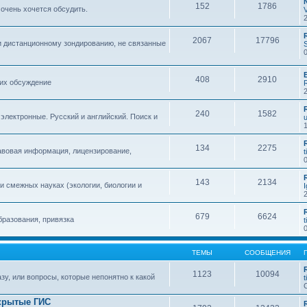
152
1786
 очень хочется обсудить.
2067
17796
и дистанционному зондированию, не связанные
408
2910
 их обсуждение
240
1582
 электронные. Русский и английский. Поиск и
134
2275
авовая информация, лицензирование,
t
143
2134
 смежных науках (экологии, биологии и
679
6624
бразования, привязка
t
ТЕМЫ
СООБЩЕНИЯ
1123
10094
зу, или вопросы, которые непонятно к какой
t
крытые ГИС