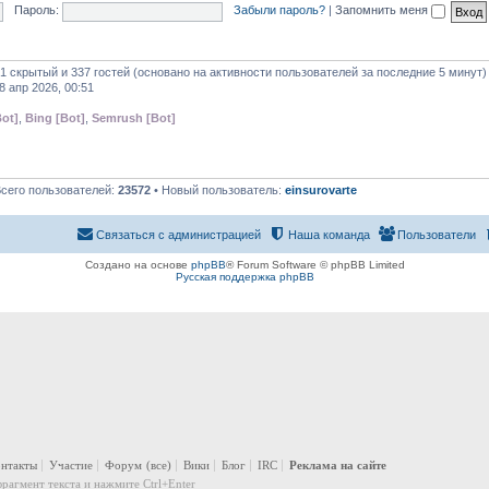
Пароль:
Забыли пароль?
|
Запомнить меня
 1 скрытый и 337 гостей (основано на активности пользователей за последние 5 минут)
8 апр 2026, 00:51
ot]
,
Bing [Bot]
,
Semrush [Bot]
Всего пользователей:
23572
• Новый пользователь:
einsurovarte
Связаться с администрацией
Наша команда
Пользователи
Создано на основе
phpBB
® Forum Software © phpBB Limited
Русская поддержка phpBB
онтакты
Участие
Форум
(все)
Вики
Блог
IRC
Реклама на сайте
рагмент текста и нажмите Ctrl+Enter