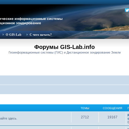
О GIS-Lab
С чего начать?
Форумы GIS-Lab.info
Геоинформационные системы (ГИС) и Дистанционное зондирование Земли
ТЕМЫ
СООБЩЕНИЯ
2712
19167
вайте здесь.
t