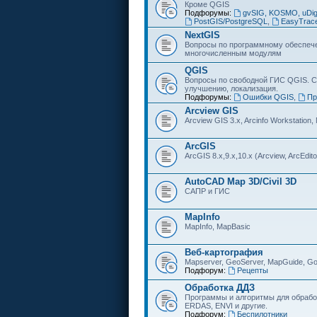
Кроме QGIS
Подфорумы:
gvSIG, KOSMO, uDi
PostGIS/PostgreSQL
,
EasyTrac
NextGIS
Вопросы по программному обеспечен
многочисленным модулям
QGIS
Вопросы по свободной ГИС QGIS. С
улучшению, локализация.
Подфорумы:
Ошибки QGIS
,
Пр
Arcview GIS
Arcview GIS 3.x, Arcinfo Workstation,
ArcGIS
ArcGIS 8.x,9.x,10.x (Arcview, ArcEditor
AutoCAD Map 3D/Civil 3D
САПР и ГИС
MapInfo
MapInfo, MapBasic
Веб-картография
Mapserver, GeoServer, MapGuide, Go
Подфорум:
Рецепты
Обработка ДДЗ
Программы и алгоритмы для обрабо
ERDAS, ENVI и другие.
Подфорум:
Беспилотники