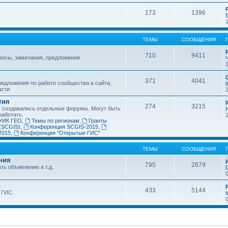
173
1396
ТЕМЫ
СООБЩЕНИЯ
710
9411
росы, замечания, предложения
371
4041
едложения по работе сообщества и сайта,
t
асти.
тия
274
3215
х создавались отдельные форумы. Могут быть
работать.
УИК ГЕО
,
Темы по регионам
,
Гранты
(SCGIS)
,
Конференция SCGIS-2015
,
2015
,
Конференция "Открытые ГИС"
ТЕМЫ
СООБЩЕНИЯ
ния
795
2679
ть объявление и т.д.
433
5144
 ГИС.
t