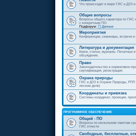
Что происходит в мире ГИС и ДЗЗ и
Общие вопросы
Вопросы общего характера по ГИС 
с конкретным ПО.
Подфорум:
Данные
Мероприятия
Конференции, семинары, встречи и
Литература и документация
Книги, статьи, журналы. Печатные и
обсуждение.
Право
Законодательство и нормативно-пр
сертификация, регистрация.
Охрана природы
ГИС и ДЗЗ в Охране Природы, РПП и
лесном деле)
Координаты и привязка
Системы координат, проекции, прео
ПРОГРАММНОЕ ОБЕСПЕЧЕНИЕ
Общий - ПО
Вопросы по нескольким пакетам сра
ГИС отнести
Свободные, бесплатные, от