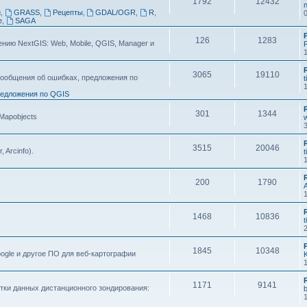
1792
12432
n
g
,
GRASS
,
Рецепты
,
GDAL/OGR
,
R
,
e
,
SAGA
126
1283
ию NextGIS: Web, Mobile, QGIS, Manager и
F
3065
19110
ообщения об ошибках, предложения по
t
едложения по QGIS
301
1344
 Mapobjects
3515
20046
, Arcinfo).
t
200
1790
1468
10836
t
1845
10348
ogle и другое ПО для веб-картографии
1171
9141
тки данных дистанционного зондирования: