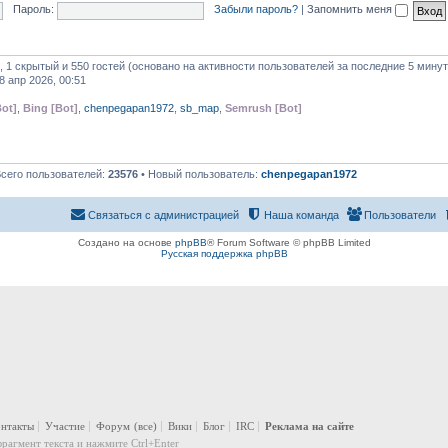
Пароль:
Забыли пароль?
|
Запомнить меня
, 1 скрытый и 550 гостей (основано на активности пользователей за последние 5 минут
8 апр 2026, 00:51
ot]
,
Bing [Bot]
,
chenpegapan1972
,
sb_map
,
Semrush [Bot]
Всего пользователей:
23576
• Новый пользователь:
chenpegapan1972
Связаться с администрацией
Наша команда
Пользователи
Создано на основе
phpBB
® Forum Software © phpBB Limited
Русская поддержка phpBB
онтакты
Участие
Форум
(все)
Вики
Блог
IRC
Реклама на сайте
рагмент текста и нажмите Ctrl+Enter