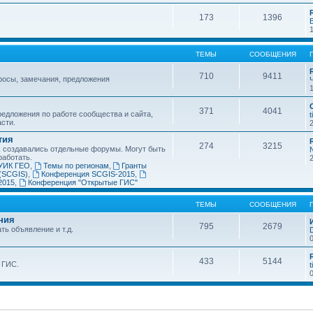
173
1396
ТЕМЫ
СООБЩЕНИЯ
710
9411
росы, замечания, предложения
371
4041
едложения по работе сообщества и сайта,
t
асти.
тия
274
3215
х создавались отдельные форумы. Могут быть
работать.
УИК ГЕО
,
Темы по регионам
,
Гранты
(SCGIS)
,
Конференция SCGIS-2015
,
2015
,
Конференция "Открытые ГИС"
ТЕМЫ
СООБЩЕНИЯ
ния
795
2679
ть объявление и т.д.
433
5144
 ГИС.
t