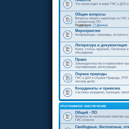
Что происходит в мире ГИС и ДЗЗ и
Общие вопросы
Вопросы общего характера по ГИС 
с конкретным ПО.
Подфорум:
Данные
Мероприятия
Конференции, семинары, встречи и
Литература и документация
Книги, статьи, журналы. Печатные и
обсуждение.
Право
Законодательство и нормативно-пр
сертификация, регистрация.
Охрана природы
ГИС и ДЗЗ в Охране Природы, РПП и
лесном деле)
Координаты и привязка
Системы координат, проекции, прео
ПРОГРАММНОЕ ОБЕСПЕЧЕНИЕ
Общий - ПО
Вопросы по нескольким пакетам сра
ГИС отнести
Свободные, бесплатные, от