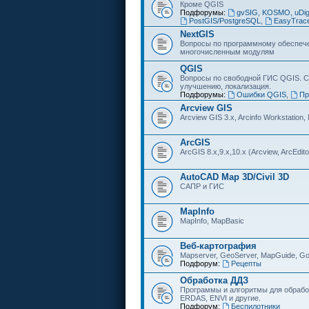
Кроме QGIS
Подфорумы:
gvSIG, KOSMO, uDi
PostGIS/PostgreSQL
,
EasyTrac
NextGIS
Вопросы по программному обеспечен
многочисленным модулям
QGIS
Вопросы по свободной ГИС QGIS. С
улучшению, локализация.
Подфорумы:
Ошибки QGIS
,
Пр
Arcview GIS
Arcview GIS 3.x, Arcinfo Workstation,
ArcGIS
ArcGIS 8.x,9.x,10.x (Arcview, ArcEditor
AutoCAD Map 3D/Civil 3D
САПР и ГИС
MapInfo
MapInfo, MapBasic
Веб-картография
Mapserver, GeoServer, MapGuide, Go
Подфорум:
Рецепты
Обработка ДДЗ
Программы и алгоритмы для обрабо
ERDAS, ENVI и другие.
Подфорум:
Беспилотники