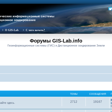
О GIS-Lab
С чего начать?
Форумы GIS-Lab.info
Геоинформационные системы (ГИС) и Дистанционное зондирование Земли
ТЕМЫ
СООБЩЕНИЯ
2712
19167
вайте здесь.
t