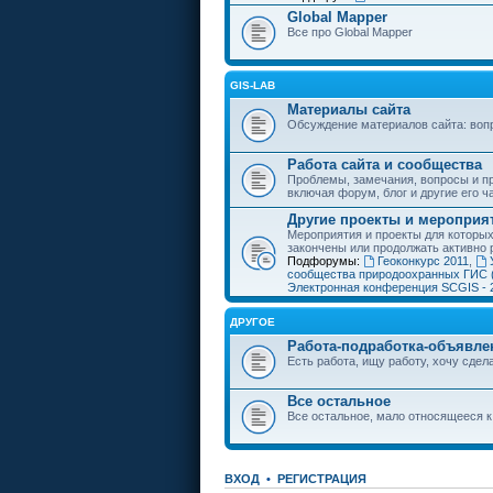
Global Mapper
Все про Global Mapper
GIS-LAB
Материалы сайта
Обсуждение материалов сайта: воп
Работа сайта и сообщества
Проблемы, замечания, вопросы и пр
включая форум, блог и другие его ч
Другие проекты и мероприя
Мероприятия и проекты для которы
закончены или продолжать активно 
Подфорумы:
Геоконкурс 2011
,
сообщества природоохранных ГИС 
Электронная конференция SCGIS - 
ДРУГОЕ
Работа-подработка-объявле
Есть работа, ищу работу, хочу сдела
Все остальное
Все остальное, мало относящееся к
ВХОД
•
РЕГИСТРАЦИЯ