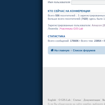
Имя пользователя:
КТО СЕЙЧАС НА КОНФЕРЕНЦИИ
Всего
556
посетителей :: 5 зарегистрированных
Больше всего посетителей (
7420
) здесь было 1
Зарегистрированные пользователи:
Amazon [B
Легенда:
Участники GIS-Lab
СТАТИСТИКА
Всего сообщений:
176606
• Всего тем:
23854
• 
На главную
Список форумов
English
О GIS-Lab
Статьи
Документация
К
Если Вы обнаружили на сайте ошибку, выберите ф