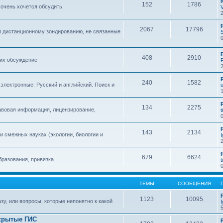
152
1786
 очень хочется обсудить.
2067
17796
и дистанционному зондированию, не связанные
408
2910
 их обсуждение
240
1582
 электронные. Русский и английский. Поиск и
134
2275
авовая информация, лицензирование,
t
143
2134
 смежных науках (экологии, биологии и
679
6624
бразования, привязка
t
ТЕМЫ
СООБЩЕНИЯ
1123
10095
зу, или вопросы, которые непонятно к какой
крытые ГИС