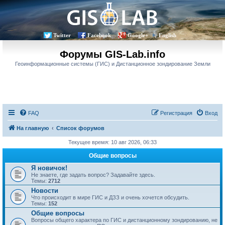
Twitter
Facebook
Google+
English
Форумы GIS-Lab.info
Геоинформационные системы (ГИС) и Дистанционное зондирование Земли
FAQ
Регистрация
Вход
На главную
Список форумов
Текущее время: 10 авг 2026, 06:33
Общие вопросы
Я новичок!
Не знаете, где задать вопрос? Задавайте здесь.
Темы:
2712
Новости
Что происходит в мире ГИС и ДЗЗ и очень хочется обсудить.
Темы:
152
Общие вопросы
Вопросы общего характера по ГИС и дистанционному зондированию, не