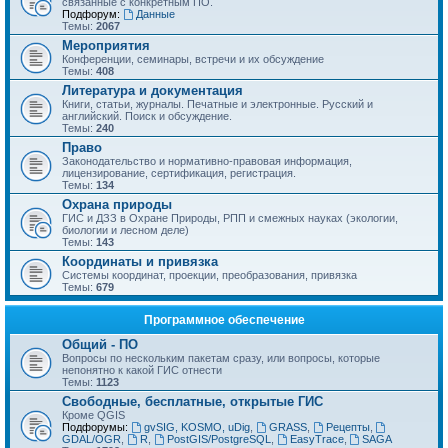
связанные с конкретным ПО.
Подфорум:
Данные
Темы:
2067
Мероприятия
Конференции, семинары, встречи и их обсуждение
Темы:
408
Литература и документация
Книги, статьи, журналы. Печатные и электронные. Русский и
английский. Поиск и обсуждение.
Темы:
240
Право
Законодательство и нормативно-правовая информация,
лицензирование, сертификация, регистрация.
Темы:
134
Охрана природы
ГИС и ДЗЗ в Охране Природы, РПП и смежных науках (экологии,
биологии и лесном деле)
Темы:
143
Координаты и привязка
Системы координат, проекции, преобразования, привязка
Темы:
679
Программное обеспечение
Общий - ПО
Вопросы по нескольким пакетам сразу, или вопросы, которые
непонятно к какой ГИС отнести
Темы:
1123
Свободные, бесплатные, открытые ГИС
Кроме QGIS
Подфорумы:
gvSIG, KOSMO, uDig
,
GRASS
,
Рецепты
,
GDAL/OGR
,
R
,
PostGIS/PostgreSQL
,
EasyTrace
,
SAGA