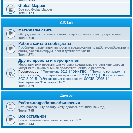
Global Mapper
Все про Global Mapper
Темы:
173
GIS-Lab
Материалы сайта
Обсуждение материалов сайта: вопросы, замечания, предложения
Темы:
710
Работа сайта и сообщества
Проблемы, замечания, вопросы и предложения по работе сообщества и
сайта, включая форум, блог и другие его части.
Темы:
371
Другие проекты и мероприятия
Мероприятия и проекты для которых создавались отдельные форумы.
Могут быть закончены или продолжать активно работать.
Подфорумы:
Геоконкурс 2011
,
УИК ГЕО
,
Темы по регионам
,
Гранты сообщества природоохранных ГИС (SCGIS)
,
Конференция
SCGIS-2015
,
Электронная конференция SCGIS - 2015
,
Конференция "Открытые ГИС"
Темы:
274
Другое
Работа-подработка-объявления
Есть работа, ищу работу, хочу сделать объявление и т.д.
Темы:
795
Все остальное
Все остальное, мало относящееся к ГИС.
Темы:
433