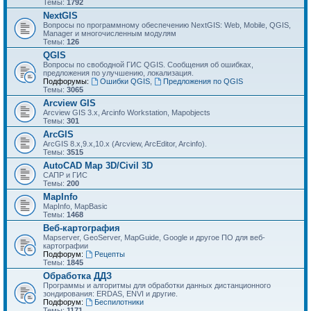
Темы:
1792
NextGIS
Вопросы по программному обеспечению NextGIS: Web, Mobile, QGIS,
Manager и многочисленным модулям
Темы:
126
QGIS
Вопросы по свободной ГИС QGIS. Сообщения об ошибках,
предложения по улучшению, локализация.
Подфорумы:
Ошибки QGIS
,
Предложения по QGIS
Темы:
3065
Arcview GIS
Arcview GIS 3.x, Arcinfo Workstation, Mapobjects
Темы:
301
ArcGIS
ArcGIS 8.x,9.x,10.x (Arcview, ArcEditor, Arcinfo).
Темы:
3515
AutoCAD Map 3D/Civil 3D
САПР и ГИС
Темы:
200
MapInfo
MapInfo, MapBasic
Темы:
1468
Веб-картография
Mapserver, GeoServer, MapGuide, Google и другое ПО для веб-
картографии
Подфорум:
Рецепты
Темы:
1845
Обработка ДДЗ
Программы и алгоритмы для обработки данных дистанционного
зондирования: ERDAS, ENVI и другие.
Подфорум:
Беспилотники
Темы:
1171