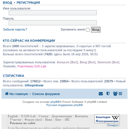
ВХОД
•
РЕГИСТРАЦИЯ
Имя пользователя:
Пароль:
Забыли пароль?
Запомнить меня
КТО СЕЙЧАС НА КОНФЕРЕНЦИИ
Всего
1000
посетителей :: 3 зарегистрированных, 0 скрытых и 997 гостей
(основано на активности пользователей за последние 5 минут)
Больше всего посетителей (
7420
) здесь было 18 апр 2026, 00:51
Зарегистрированные пользователи:
Amazon [Bot]
,
Bing [Bot]
,
Semrush [Bot]
Легенда:
Участники GIS-Lab
СТАТИСТИКА
Всего сообщений:
176612
• Всего тем:
23854
• Всего пользователей:
23579
• Новый
пользователь:
trihopolovar
На главную
Список форумов
Создано на основе
phpBB
® Forum Software © phpBB Limited
Русская поддержка phpBB
English
О GIS-Lab
Статьи
Документация
Контакты
Участие
Форум
(все)
Вики
Блог
IRC
Реклама на сайте
(
Геокруг
)
Если Вы обнаружили на сайте ошибку, выберите фрагмент