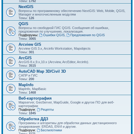
Темы:
1792
NextGIS
Вопросы по программному обеспечению NextGIS: Web, Mobile, QGIS,
Manager и многочисленным модулям
Темы:
126
QGIS
Вопросы по свободной ГИС QGIS. Сообщения об ошибках,
предложения по улучшению, локализация.
Подфорумы:
Ошибки QGIS
,
Предложения по QGIS
Темы:
3065
Arcview GIS
Arcview GIS 3.x, Arcinfo Workstation, Mapobjects
Темы:
301
ArcGIS
ArcGIS 8.x,9.x,10.x (Arcview, ArcEditor, Arcinfo).
Темы:
3515
AutoCAD Map 3D/Civil 3D
САПР и ГИС
Темы:
200
MapInfo
MapInfo, MapBasic
Темы:
1468
Веб-картография
Mapserver, GeoServer, MapGuide, Google и другое ПО для веб-
картографии
Подфорум:
Рецепты
Темы:
1845
Обработка ДДЗ
Программы и алгоритмы для обработки данных дистанционного
зондирования: ERDAS, ENVI и другие.
Подфорум:
Беспилотники
Темы:
1171