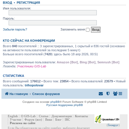
ВХОД
•
РЕГИСТРАЦИЯ
Имя пользователя:
Пароль:
Забыли пароль?
Запомнить меня
КТО СЕЙЧАС НА КОНФЕРЕНЦИИ
Всего
840
посетителей :: 3 зарегистрированных, 1 скрытый и 836 гостей (основано
на активности пользователей за последние 5 минут)
Больше всего посетителей (
7420
) здесь было 18 апр 2026, 00:51
Зарегистрированные пользователи:
Amazon [Bot]
,
Bing [Bot]
,
Semrush [Bot]
Легенда:
Участники GIS-Lab
СТАТИСТИКА
Всего сообщений:
176612
• Всего тем:
23854
• Всего пользователей:
23579
• Новый
пользователь:
trihopolovar
На главную
Список форумов
Создано на основе
phpBB
® Forum Software © phpBB Limited
Русская поддержка phpBB
English
О GIS-Lab
Статьи
Документация
Контакты
Участие
Форум
(все)
Вики
Блог
IRC
Реклама на сайте
(
Геокруг
)
Если Вы обнаружили на сайте ошибку, выберите фрагмент