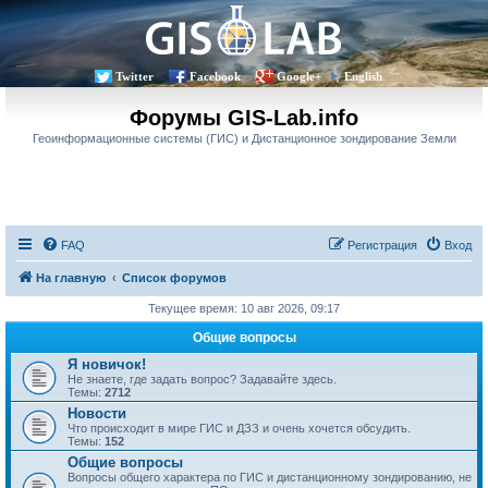
Twitter
Facebook
Google+
English
Форумы GIS-Lab.info
Геоинформационные системы (ГИС) и Дистанционное зондирование Земли
FAQ
Регистрация
Вход
На главную
Список форумов
Текущее время: 10 авг 2026, 09:17
Общие вопросы
Я новичок!
Не знаете, где задать вопрос? Задавайте здесь.
Темы:
2712
Новости
Что происходит в мире ГИС и ДЗЗ и очень хочется обсудить.
Темы:
152
Общие вопросы
Вопросы общего характера по ГИС и дистанционному зондированию, не