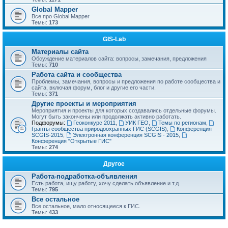
Global Mapper
Все про Global Mapper
Темы:
173
GIS-Lab
Материалы сайта
Обсуждение материалов сайта: вопросы, замечания, предложения
Темы:
710
Работа сайта и сообщества
Проблемы, замечания, вопросы и предложения по работе сообщества и
сайта, включая форум, блог и другие его части.
Темы:
371
Другие проекты и мероприятия
Мероприятия и проекты для которых создавались отдельные форумы.
Могут быть закончены или продолжать активно работать.
Подфорумы:
Геоконкурс 2011
,
УИК ГЕО
,
Темы по регионам
,
Гранты сообщества природоохранных ГИС (SCGIS)
,
Конференция
SCGIS-2015
,
Электронная конференция SCGIS - 2015
,
Конференция "Открытые ГИС"
Темы:
274
Другое
Работа-подработка-объявления
Есть работа, ищу работу, хочу сделать объявление и т.д.
Темы:
795
Все остальное
Все остальное, мало относящееся к ГИС.
Темы:
433