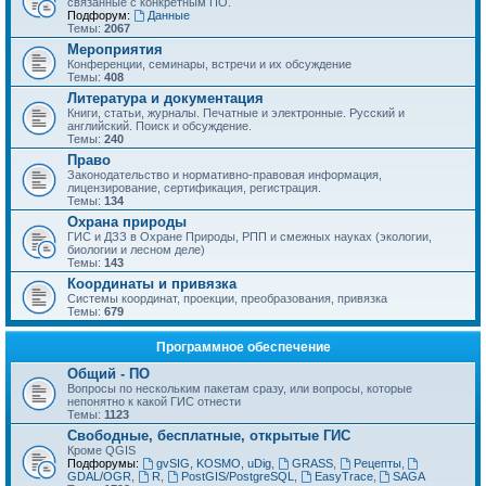
связанные с конкретным ПО.
Подфорум:
Данные
Темы:
2067
Мероприятия
Конференции, семинары, встречи и их обсуждение
Темы:
408
Литература и документация
Книги, статьи, журналы. Печатные и электронные. Русский и
английский. Поиск и обсуждение.
Темы:
240
Право
Законодательство и нормативно-правовая информация,
лицензирование, сертификация, регистрация.
Темы:
134
Охрана природы
ГИС и ДЗЗ в Охране Природы, РПП и смежных науках (экологии,
биологии и лесном деле)
Темы:
143
Координаты и привязка
Системы координат, проекции, преобразования, привязка
Темы:
679
Программное обеспечение
Общий - ПО
Вопросы по нескольким пакетам сразу, или вопросы, которые
непонятно к какой ГИС отнести
Темы:
1123
Свободные, бесплатные, открытые ГИС
Кроме QGIS
Подфорумы:
gvSIG, KOSMO, uDig
,
GRASS
,
Рецепты
,
GDAL/OGR
,
R
,
PostGIS/PostgreSQL
,
EasyTrace
,
SAGA