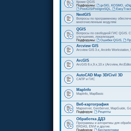
Кроме QGIS
Подфорумы:
gvSIG, KOSMO, uDi
PostGIS/PostgreSQL
,
EasyTrac
NextGIS
Вопросы по программному обеспечен
многочисленным модулям
QGIS
Вопросы по свободной ГИС QGIS. С
улучшению, локализация.
Подфорумы:
Ошибки QGIS
,
Пр
Arcview GIS
Arcview GIS 3.x, Arcinfo Workstation,
ArcGIS
ArcGIS 8.x,9.x,10.x (Arcview, ArcEditor
AutoCAD Map 3D/Civil 3D
САПР и ГИС
MapInfo
MapInfo, MapBasic
Веб-картография
Mapserver, GeoServer, MapGuide, Go
Подфорум:
Рецепты
Обработка ДДЗ
Программы и алгоритмы для обрабо
ERDAS, ENVI и другие.
Подфорум:
Беспилотники