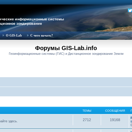
О GIS-Lab
С чего начать?
Форумы GIS-Lab.info
Геоинформационные системы (ГИС) и Дистанционное зондирование Земли
ТЕМЫ
СООБЩЕНИЯ
2712
19168
вайте здесь.
t