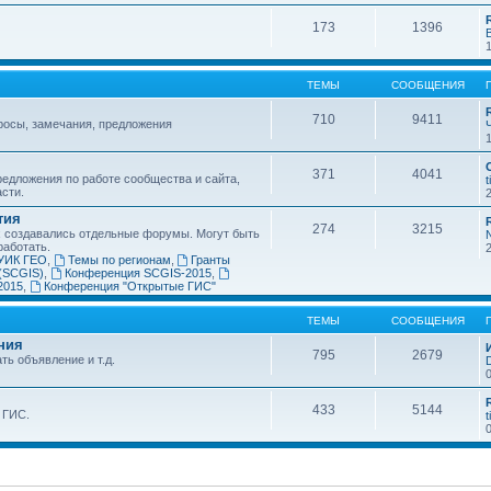
173
1396
ТЕМЫ
СООБЩЕНИЯ
710
9411
росы, замечания, предложения
371
4041
едложения по работе сообщества и сайта,
t
асти.
тия
274
3215
х создавались отдельные форумы. Могут быть
работать.
УИК ГЕО
,
Темы по регионам
,
Гранты
(SCGIS)
,
Конференция SCGIS-2015
,
2015
,
Конференция "Открытые ГИС"
ТЕМЫ
СООБЩЕНИЯ
ния
795
2679
ть объявление и т.д.
433
5144
 ГИС.
t