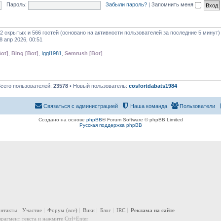
Пароль:
Забыли пароль?
|
Запомнить меня
 2 скрытых и 566 гостей (основано на активности пользователей за последние 5 минут)
8 апр 2026, 00:51
ot]
,
Bing [Bot]
,
Iggi1981
,
Semrush [Bot]
Всего пользователей:
23578
• Новый пользователь:
cosfortdabats1984
Связаться с администрацией
Наша команда
Пользователи
Создано на основе
phpBB
® Forum Software © phpBB Limited
Русская поддержка phpBB
онтакты
Участие
Форум
(все)
Вики
Блог
IRC
Реклама на сайте
рагмент текста и нажмите Ctrl+Enter