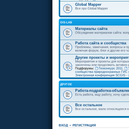
Global Mapper
Все про Global Mapper
GIS-LAB
Материалы сайта
Обсуждение материалов сайта: воп
Работа сайта и сообщества
Проблемы, замечания, вопросы и пр
включая форум, блог и другие его ч
Другие проекты и мероприя
Мероприятия и проекты для которы
закончены или продолжать активно 
Подфорумы:
Геоконкурс 2011
,
сообщества природоохранных ГИС 
Электронная конференция SCGIS - 
ДРУГОЕ
Работа-подработка-объявле
Есть работа, ищу работу, хочу сдела
Все остальное
Все остальное, мало относящееся к
ВХОД
•
РЕГИСТРАЦИЯ