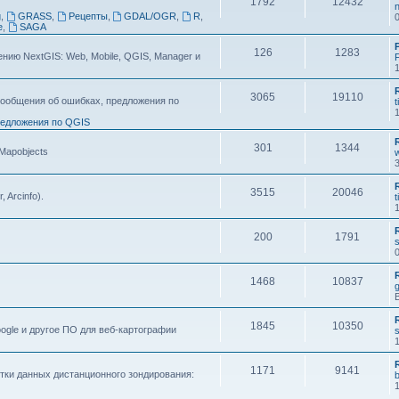
1792
12432
n
g
,
GRASS
,
Рецепты
,
GDAL/OGR
,
R
,
e
,
SAGA
126
1283
ию NextGIS: Web, Mobile, QGIS, Manager и
F
3065
19110
ообщения об ошибках, предложения по
t
едложения по QGIS
301
1344
 Mapobjects
3515
20046
, Arcinfo).
t
200
1791
s
1468
10837
1845
10350
ogle и другое ПО для веб-картографии
s
1171
9141
тки данных дистанционного зондирования: