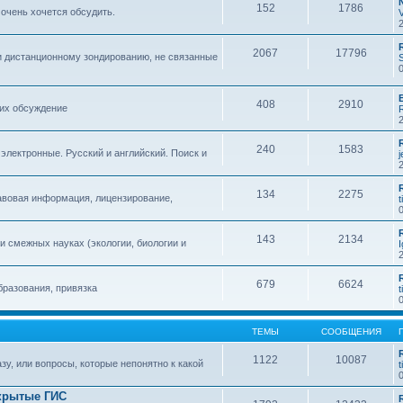
152
1786
 очень хочется обсудить.
2067
17796
и дистанционному зондированию, не связанные
408
2910
 их обсуждение
240
1583
 электронные. Русский и английский. Поиск и
134
2275
авовая информация, лицензирование,
t
143
2134
 смежных науках (экологии, биологии и
679
6624
бразования, привязка
t
ТЕМЫ
СООБЩЕНИЯ
1122
10087
зу, или вопросы, которые непонятно к какой
t
крытые ГИС