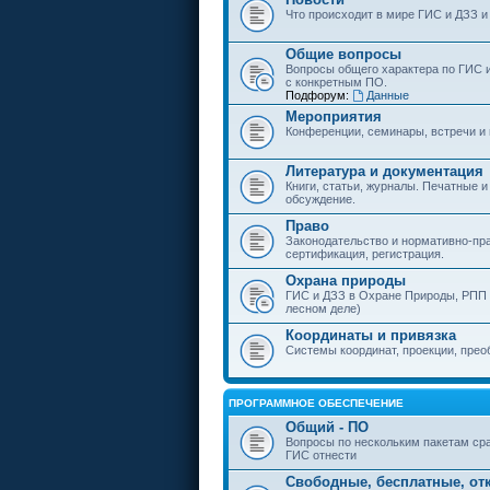
Что происходит в мире ГИС и ДЗЗ и
Общие вопросы
Вопросы общего характера по ГИС 
с конкретным ПО.
Подфорум:
Данные
Мероприятия
Конференции, семинары, встречи и
Литература и документация
Книги, статьи, журналы. Печатные и
обсуждение.
Право
Законодательство и нормативно-пр
сертификация, регистрация.
Охрана природы
ГИС и ДЗЗ в Охране Природы, РПП и
лесном деле)
Координаты и привязка
Системы координат, проекции, прео
ПРОГРАММНОЕ ОБЕСПЕЧЕНИЕ
Общий - ПО
Вопросы по нескольким пакетам сра
ГИС отнести
Свободные, бесплатные, от