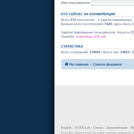
Имя пользователя:
КТО СЕЙЧАС НА КОНФЕРЕНЦИИ
Всего
572
посетителя :: 4 зарегистрированных,
Больше всего посетителей (
7420
) здесь было 1
Зарегистрированные пользователи:
Amazon [B
Легенда:
Участники GIS-Lab
СТАТИСТИКА
Всего сообщений:
176604
• Всего тем:
23853
• 
На главную
Список форумов
English
О GIS-Lab
Статьи
Документация
К
Если Вы обнаружили на сайте ошибку, выберите ф