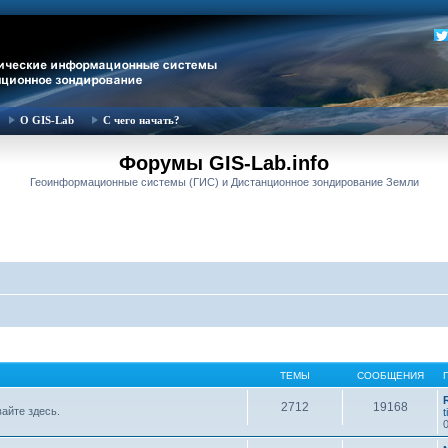
О GIS-Lab
С чего начать?
Форумы GIS-Lab.info
Геоинформационные системы (ГИС) и Дистанционное зондирование Земли
ТЕМЫ
СООБЩЕНИЯ
2712
19168
вайте здесь.
t