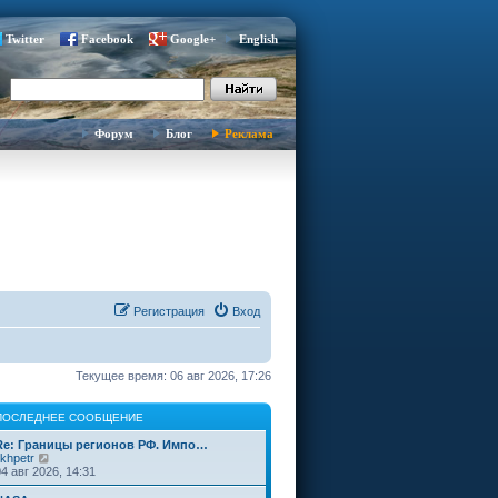
Twitter
Facebook
Google+
English
Форум
Блог
Реклама
Регистрация
Вход
Текущее время: 06 авг 2026, 17:26
ПОСЛЕДНЕЕ СООБЩЕНИЕ
Re: Границы регионов РФ. Импо…
П
ikhpetr
е
04 авг 2026, 14:31
р
е