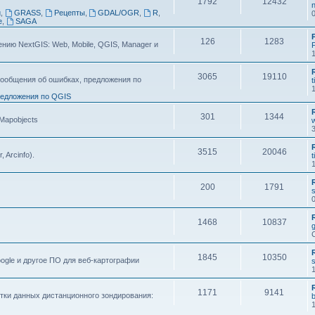
1792
12432
n
g
,
GRASS
,
Рецепты
,
GDAL/OGR
,
R
,
e
,
SAGA
126
1283
ию NextGIS: Web, Mobile, QGIS, Manager и
F
3065
19110
ообщения об ошибках, предложения по
t
едложения по QGIS
301
1344
 Mapobjects
3515
20046
, Arcinfo).
t
200
1791
s
1468
10837
1845
10350
ogle и другое ПО для веб-картографии
s
1171
9141
тки данных дистанционного зондирования: