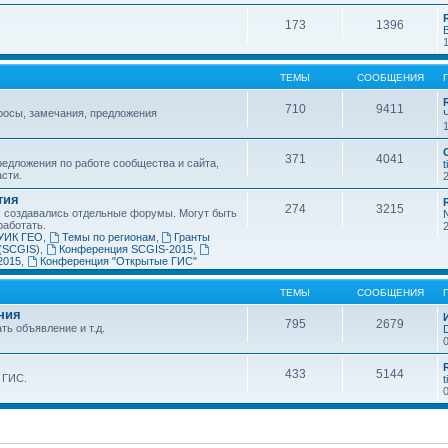
173
1396
ТЕМЫ
СООБЩЕНИЯ
710
9411
росы, замечания, предложения
371
4041
едложения по работе сообщества и сайта,
t
асти.
тия
274
3215
х создавались отдельные форумы. Могут быть
работать.
УИК ГЕО
,
Темы по регионам
,
Гранты
(SCGIS)
,
Конференция SCGIS-2015
,
2015
,
Конференция "Открытые ГИС"
ТЕМЫ
СООБЩЕНИЯ
ния
795
2679
ть объявление и т.д.
433
5144
 ГИС.
t