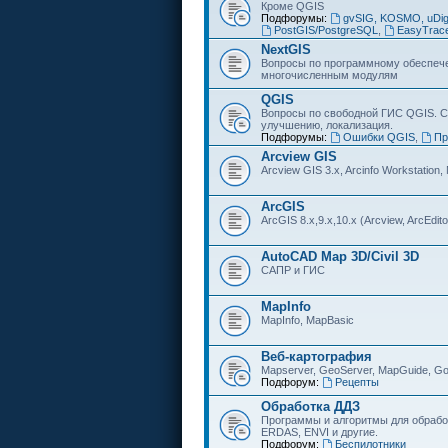
Кроме QGIS
Подфорумы:
gvSIG, KOSMO, uDi
PostGIS/PostgreSQL
,
EasyTrac
NextGIS
Вопросы по программному обеспечен
многочисленным модулям
QGIS
Вопросы по свободной ГИС QGIS. С
улучшению, локализация.
Подфорумы:
Ошибки QGIS
,
Пр
Arcview GIS
Arcview GIS 3.x, Arcinfo Workstation,
ArcGIS
ArcGIS 8.x,9.x,10.x (Arcview, ArcEditor
AutoCAD Map 3D/Civil 3D
САПР и ГИС
MapInfo
MapInfo, MapBasic
Веб-картография
Mapserver, GeoServer, MapGuide, Go
Подфорум:
Рецепты
Обработка ДДЗ
Программы и алгоритмы для обрабо
ERDAS, ENVI и другие.
Подфорум:
Беспилотники