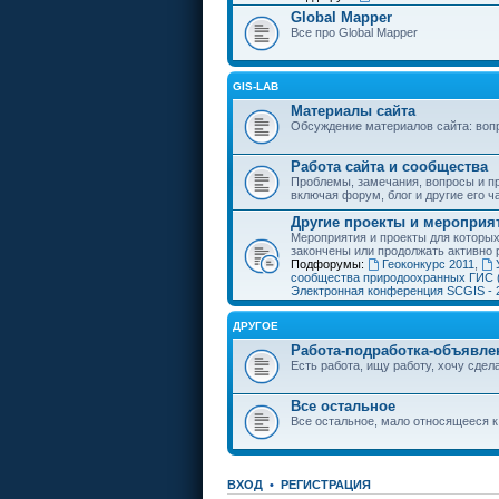
Global Mapper
Все про Global Mapper
GIS-LAB
Материалы сайта
Обсуждение материалов сайта: воп
Работа сайта и сообщества
Проблемы, замечания, вопросы и пр
включая форум, блог и другие его ч
Другие проекты и мероприя
Мероприятия и проекты для которы
закончены или продолжать активно 
Подфорумы:
Геоконкурс 2011
,
сообщества природоохранных ГИС 
Электронная конференция SCGIS - 
ДРУГОЕ
Работа-подработка-объявле
Есть работа, ищу работу, хочу сдела
Все остальное
Все остальное, мало относящееся к
ВХОД
•
РЕГИСТРАЦИЯ