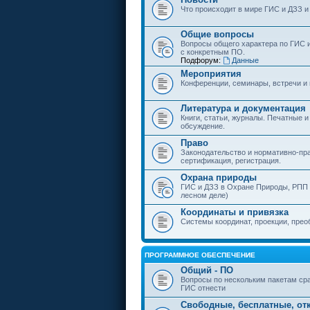
Что происходит в мире ГИС и ДЗЗ и
Общие вопросы
Вопросы общего характера по ГИС 
с конкретным ПО.
Подфорум:
Данные
Мероприятия
Конференции, семинары, встречи и
Литература и документация
Книги, статьи, журналы. Печатные и
обсуждение.
Право
Законодательство и нормативно-пр
сертификация, регистрация.
Охрана природы
ГИС и ДЗЗ в Охране Природы, РПП и
лесном деле)
Координаты и привязка
Системы координат, проекции, прео
ПРОГРАММНОЕ ОБЕСПЕЧЕНИЕ
Общий - ПО
Вопросы по нескольким пакетам сра
ГИС отнести
Свободные, бесплатные, от