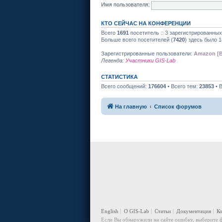
Имя пользователя:
КТО СЕЙЧАС НА КОНФЕРЕНЦИИ
Всего
1691
посетитель :: 3 зарегистрированных
Больше всего посетителей (
7420
) здесь было 1
Зарегистрированные пользователи:
Amazon [B
Легенда:
Участники GIS-Lab
СТАТИСТИКА
Всего сообщений:
176604
• Всего тем:
23853
• 
На главную
Список форумов
English
О GIS-Lab
Статьи
Документация
К
Если Вы обнаружили на сайте ошибку, выберите ф