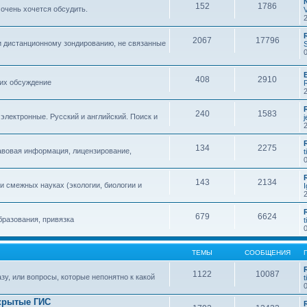
152
1786
 очень хочется обсудить.
2067
17796
и дистанционному зондированию, не связанные
408
2910
 их обсуждение
240
1583
 электронные. Русский и английский. Поиск и
134
2275
авовая информация, лицензирование,
t
143
2134
 смежных науках (экологии, биологии и
679
6624
бразования, привязка
t
ТЕМЫ
СООБЩЕНИЯ
1122
10087
зу, или вопросы, которые непонятно к какой
t
крытые ГИС