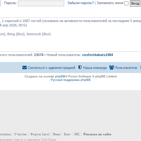
Пароль:
Забыли пароль?
|
Запомнить меня
, 1 скрытый и 1687 гостей (основано на активности пользователей за последние 5 мину
8 апр 2026, 00:51
ot]
,
Bing [Bot]
,
Semrush [Bot]
Всего пользователей:
23578
• Новый пользователь:
cosfortdabats1984
Связаться с администрацией
Наша команда
Пользователи
Создано на основе
phpBB
® Forum Software © phpBB Limited
Русская поддержка phpBB
онтакты
Участие
Форум
(все)
Вики
Блог
IRC
Реклама на сайте
рагмент текста и нажмите Ctrl+Enter