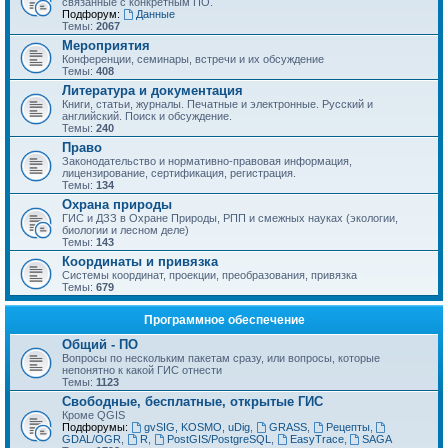
связанные с конкретным ПО.
Подфорум:
Данные
Темы:
2067
Мероприятия
Конференции, семинары, встречи и их обсуждение
Темы:
408
Литература и документация
Книги, статьи, журналы. Печатные и электронные. Русский и
английский. Поиск и обсуждение.
Темы:
240
Право
Законодательство и нормативно-правовая информация,
лицензирование, сертификация, регистрация.
Темы:
134
Охрана природы
ГИС и ДЗЗ в Охране Природы, РПП и смежных науках (экологии,
биологии и лесном деле)
Темы:
143
Координаты и привязка
Системы координат, проекции, преобразования, привязка
Темы:
679
Программное обеспечение
Общий - ПО
Вопросы по нескольким пакетам сразу, или вопросы, которые
непонятно к какой ГИС отнести
Темы:
1123
Свободные, бесплатные, открытые ГИС
Кроме QGIS
Подфорумы:
gvSIG, KOSMO, uDig
,
GRASS
,
Рецепты
,
GDAL/OGR
,
R
,
PostGIS/PostgreSQL
,
EasyTrace
,
SAGA