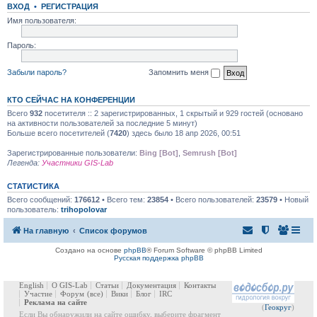
ВХОД
•
РЕГИСТРАЦИЯ
Имя пользователя:
Пароль:
Забыли пароль?
Запомнить меня
КТО СЕЙЧАС НА КОНФЕРЕНЦИИ
Всего
932
посетителя :: 2 зарегистрированных, 1 скрытый и 929 гостей (основано
на активности пользователей за последние 5 минут)
Больше всего посетителей (
7420
) здесь было 18 апр 2026, 00:51
Зарегистрированные пользователи:
Bing [Bot]
,
Semrush [Bot]
Легенда:
Участники GIS-Lab
СТАТИСТИКА
Всего сообщений:
176612
• Всего тем:
23854
• Всего пользователей:
23579
• Новый
пользователь:
trihopolovar
На главную
Список форумов
Создано на основе
phpBB
® Forum Software © phpBB Limited
Русская поддержка phpBB
English
О GIS-Lab
Статьи
Документация
Контакты
Участие
Форум
(все)
Вики
Блог
IRC
Реклама на сайте
(
Геокруг
)
Если Вы обнаружили на сайте ошибку, выберите фрагмент