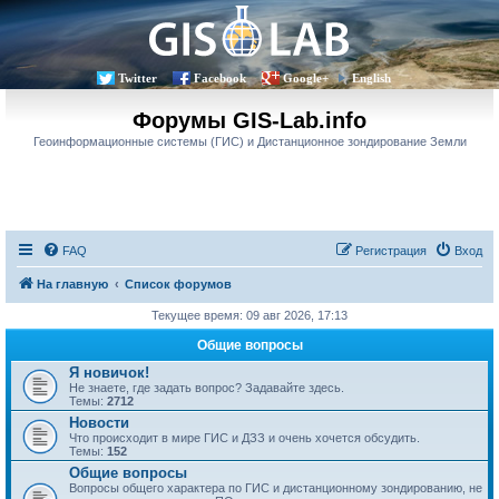
Twitter
Facebook
Google+
English
Форумы GIS-Lab.info
Геоинформационные системы (ГИС) и Дистанционное зондирование Земли
FAQ
Регистрация
Вход
На главную
Список форумов
Текущее время: 09 авг 2026, 17:13
Общие вопросы
Я новичок!
Не знаете, где задать вопрос? Задавайте здесь.
Темы:
2712
Новости
Что происходит в мире ГИС и ДЗЗ и очень хочется обсудить.
Темы:
152
Общие вопросы
Вопросы общего характера по ГИС и дистанционному зондированию, не