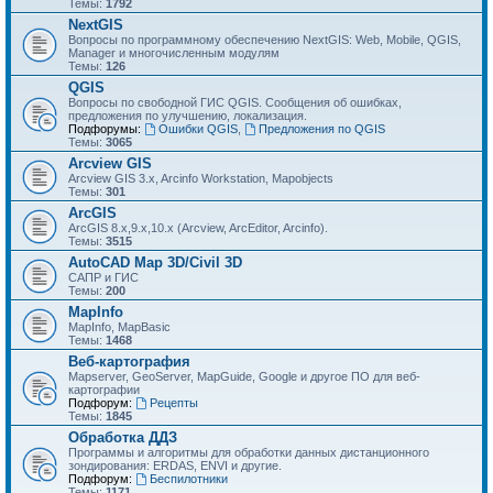
Темы:
1792
NextGIS
Вопросы по программному обеспечению NextGIS: Web, Mobile, QGIS,
Manager и многочисленным модулям
Темы:
126
QGIS
Вопросы по свободной ГИС QGIS. Сообщения об ошибках,
предложения по улучшению, локализация.
Подфорумы:
Ошибки QGIS
,
Предложения по QGIS
Темы:
3065
Arcview GIS
Arcview GIS 3.x, Arcinfo Workstation, Mapobjects
Темы:
301
ArcGIS
ArcGIS 8.x,9.x,10.x (Arcview, ArcEditor, Arcinfo).
Темы:
3515
AutoCAD Map 3D/Civil 3D
САПР и ГИС
Темы:
200
MapInfo
MapInfo, MapBasic
Темы:
1468
Веб-картография
Mapserver, GeoServer, MapGuide, Google и другое ПО для веб-
картографии
Подфорум:
Рецепты
Темы:
1845
Обработка ДДЗ
Программы и алгоритмы для обработки данных дистанционного
зондирования: ERDAS, ENVI и другие.
Подфорум:
Беспилотники
Темы:
1171