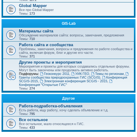
Global Mapper
Все про Global Mapper
Темы:
173
GIS-Lab
Материалы сайта
Обсуждение материалов сайта: вопросы, замечания, предложения
Темы:
710
Работа сайта и сообщества
Проблемы, замечания, вопросы и предложения по работе сообщества и
сайта, включая форум, блог и другие его части.
Темы:
371
Другие проекты и мероприятия
Мероприятия и проекты для которых создавались отдельные форумы.
Могут быть закончены или продолжать активно работать.
Подфорумы:
Геоконкурс 2011
,
УИК ГЕО
,
Темы по регионам
,
Гранты сообщества природоохранных ГИС (SCGIS)
,
Конференция
SCGIS-2015
,
Электронная конференция SCGIS - 2015
,
Конференция "Открытые ГИС"
Темы:
274
Другое
Работа-подработка-объявления
Есть работа, ищу работу, хочу сделать объявление и т.д.
Темы:
795
Все остальное
Все остальное, мало относящееся к ГИС.
Темы:
433