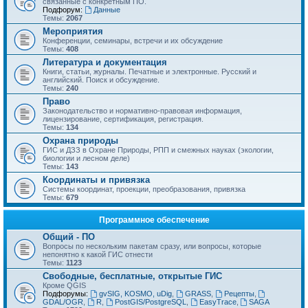
связанные с конкретным ПО.
Подфорум:
Данные
Темы:
2067
Мероприятия
Конференции, семинары, встречи и их обсуждение
Темы:
408
Литература и документация
Книги, статьи, журналы. Печатные и электронные. Русский и
английский. Поиск и обсуждение.
Темы:
240
Право
Законодательство и нормативно-правовая информация,
лицензирование, сертификация, регистрация.
Темы:
134
Охрана природы
ГИС и ДЗЗ в Охране Природы, РПП и смежных науках (экологии,
биологии и лесном деле)
Темы:
143
Координаты и привязка
Системы координат, проекции, преобразования, привязка
Темы:
679
Программное обеспечение
Общий - ПО
Вопросы по нескольким пакетам сразу, или вопросы, которые
непонятно к какой ГИС отнести
Темы:
1123
Свободные, бесплатные, открытые ГИС
Кроме QGIS
Подфорумы:
gvSIG, KOSMO, uDig
,
GRASS
,
Рецепты
,
GDAL/OGR
,
R
,
PostGIS/PostgreSQL
,
EasyTrace
,
SAGA