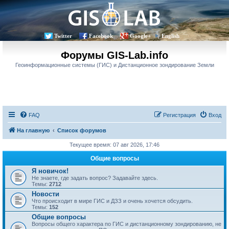
Twitter
Facebook
Google+
English
Форумы GIS-Lab.info
Геоинформационные системы (ГИС) и Дистанционное зондирование Земли
FAQ
Регистрация
Вход
На главную
Список форумов
Текущее время: 07 авг 2026, 17:46
Общие вопросы
Я новичок!
Не знаете, где задать вопрос? Задавайте здесь.
Темы:
2712
Новости
Что происходит в мире ГИС и ДЗЗ и очень хочется обсудить.
Темы:
152
Общие вопросы
Вопросы общего характера по ГИС и дистанционному зондированию, не