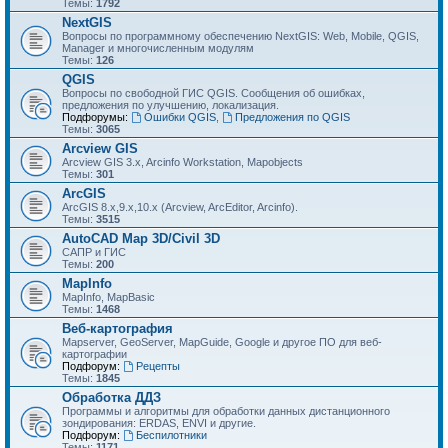
Темы:
1792
NextGIS
Вопросы по программному обеспечению NextGIS: Web, Mobile, QGIS,
Manager и многочисленным модулям
Темы:
126
QGIS
Вопросы по свободной ГИС QGIS. Сообщения об ошибках,
предложения по улучшению, локализация.
Подфорумы:
Ошибки QGIS
,
Предложения по QGIS
Темы:
3065
Arcview GIS
Arcview GIS 3.x, Arcinfo Workstation, Mapobjects
Темы:
301
ArcGIS
ArcGIS 8.x,9.x,10.x (Arcview, ArcEditor, Arcinfo).
Темы:
3515
AutoCAD Map 3D/Civil 3D
САПР и ГИС
Темы:
200
MapInfo
MapInfo, MapBasic
Темы:
1468
Веб-картография
Mapserver, GeoServer, MapGuide, Google и другое ПО для веб-
картографии
Подфорум:
Рецепты
Темы:
1845
Обработка ДДЗ
Программы и алгоритмы для обработки данных дистанционного
зондирования: ERDAS, ENVI и другие.
Подфорум:
Беспилотники
Темы:
1171