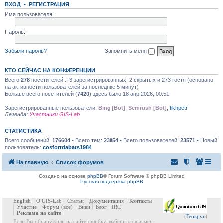
ВХОД
•
РЕГИСТРАЦИЯ
Имя пользователя:
Пароль:
Забыли пароль?
Запомнить меня
КТО СЕЙЧАС НА КОНФЕРЕНЦИИ
Всего
278
посетителей :: 3 зарегистрированных, 2 скрытых и 273 гостя (основано
на активности пользователей за последние 5 минут)
Больше всего посетителей (
7420
) здесь было 18 апр 2026, 00:51
Зарегистрированные пользователи:
Bing [Bot]
,
Semrush [Bot]
,
tikhpetr
Легенда:
Участники GIS-Lab
СТАТИСТИКА
Всего сообщений:
176604
• Всего тем:
23854
• Всего пользователей:
23571
• Новый
пользователь:
cosfortdabats1984
На главную
Список форумов
Создано на основе
phpBB
® Forum Software © phpBB Limited
Русская поддержка phpBB
English
О GIS-Lab
Статьи
Документация
Контакты
Участие
Форум
(все)
Вики
Блог
IRC
Реклама на сайте
(
Геокруг
)
Если Вы обнаружили на сайте ошибку, выберите фрагмент