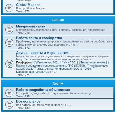
Global Mapper
Все про Global Mapper
Темы:
173
GIS-Lab
Материалы сайта
Обсуждение материалов сайта: вопросы, замечания, предложения
Темы:
710
Работа сайта и сообщества
Проблемы, замечания, вопросы и предложения по работе сообщества и
сайта, включая форум, блог и другие его части.
Темы:
371
Другие проекты и мероприятия
Мероприятия и проекты для которых создавались отдельные форумы.
Могут быть закончены или продолжать активно работать.
Подфорумы:
Геоконкурс 2011
,
УИК ГЕО
,
Темы по регионам
,
Гранты сообщества природоохранных ГИС (SCGIS)
,
Конференция
SCGIS-2015
,
Электронная конференция SCGIS - 2015
,
Конференция "Открытые ГИС"
Темы:
274
Другое
Работа-подработка-объявления
Есть работа, ищу работу, хочу сделать объявление и т.д.
Темы:
795
Все остальное
Все остальное, мало относящееся к ГИС.
Темы:
433