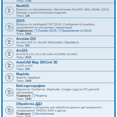
Темы:
1792
NextGIS
Вопросы по программному обеспечению NextGIS: Web, Mobile, QGIS,
Manager и многочисленным модулям
Темы:
126
QGIS
Вопросы по свободной ГИС QGIS. Сообщения об ошибках,
предложения по улучшению, локализация.
Подфорумы:
Ошибки QGIS
,
Предложения по QGIS
Темы:
3065
Arcview GIS
Arcview GIS 3.x, Arcinfo Workstation, Mapobjects
Темы:
301
ArcGIS
ArcGIS 8.x,9.x,10.x (Arcview, ArcEditor, Arcinfo).
Темы:
3515
AutoCAD Map 3D/Civil 3D
САПР и ГИС
Темы:
200
MapInfo
MapInfo, MapBasic
Темы:
1468
Веб-картография
Mapserver, GeoServer, MapGuide, Google и другое ПО для веб-
картографии
Подфорум:
Рецепты
Темы:
1845
Обработка ДДЗ
Программы и алгоритмы для обработки данных дистанционного
зондирования: ERDAS, ENVI и другие.
Подфорум:
Беспилотники
Темы:
1171