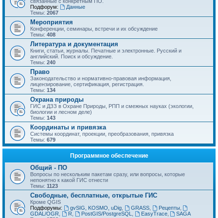
связанные с конкретным ПО.
Подфорум:
Данные
Темы:
2067
Мероприятия
Конференции, семинары, встречи и их обсуждение
Темы:
408
Литература и документация
Книги, статьи, журналы. Печатные и электронные. Русский и
английский. Поиск и обсуждение.
Темы:
240
Право
Законодательство и нормативно-правовая информация,
лицензирование, сертификация, регистрация.
Темы:
134
Охрана природы
ГИС и ДЗЗ в Охране Природы, РПП и смежных науках (экологии,
биологии и лесном деле)
Темы:
143
Координаты и привязка
Системы координат, проекции, преобразования, привязка
Темы:
679
Программное обеспечение
Общий - ПО
Вопросы по нескольким пакетам сразу, или вопросы, которые
непонятно к какой ГИС отнести
Темы:
1123
Свободные, бесплатные, открытые ГИС
Кроме QGIS
Подфорумы:
gvSIG, KOSMO, uDig
,
GRASS
,
Рецепты
,
GDAL/OGR
,
R
,
PostGIS/PostgreSQL
,
EasyTrace
,
SAGA