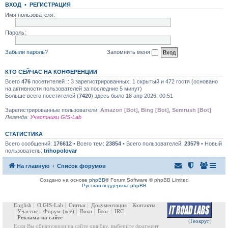
ВХОД
•
РЕГИСТРАЦИЯ
Имя пользователя:
Пароль:
Забыли пароль?
Запомнить меня
КТО СЕЙЧАС НА КОНФЕРЕНЦИИ
Всего
476
посетителей :: 3 зарегистрированных, 1 скрытый и 472 гостя (основано
на активности пользователей за последние 5 минут)
Больше всего посетителей (
7420
) здесь было 18 апр 2026, 00:51
Зарегистрированные пользователи:
Amazon [Bot]
,
Bing [Bot]
,
Semrush [Bot]
Легенда:
Участники GIS-Lab
СТАТИСТИКА
Всего сообщений:
176612
• Всего тем:
23854
• Всего пользователей:
23579
• Новый
пользователь:
trihopolovar
На главную
Список форумов
Создано на основе
phpBB
® Forum Software © phpBB Limited
Русская поддержка phpBB
English
О GIS-Lab
Статьи
Документация
Контакты
Участие
Форум
(все)
Вики
Блог
IRC
Реклама на сайте
(
Геокруг
)
Если Вы обнаружили на сайте ошибку, выберите фрагмент