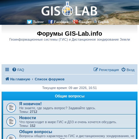
Twitter
Facebook
Google+
English
Форумы GIS-Lab.info
Геоинформационные системы (ГИС) и Дистанционное зондирование Земли
FAQ
Регистрация
Вход
На главную
Список форумов
Текущее время: 09 авг 2026, 16:51
Общие вопросы
Я новичок!
Не знаете, где задать вопрос? Задавайте здесь.
Темы:
2712
Новости
Что происходит в мире ГИС и ДЗЗ и очень хочется обсудить.
Темы:
152
Общие вопросы
Вопросы общего характера по ГИС и дистанционному зондированию, не