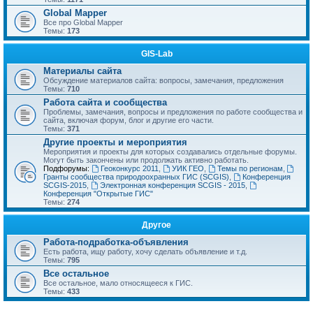
Global Mapper
Все про Global Mapper
Темы:
173
GIS-Lab
Материалы сайта
Обсуждение материалов сайта: вопросы, замечания, предложения
Темы:
710
Работа сайта и сообщества
Проблемы, замечания, вопросы и предложения по работе сообщества и
сайта, включая форум, блог и другие его части.
Темы:
371
Другие проекты и мероприятия
Мероприятия и проекты для которых создавались отдельные форумы.
Могут быть закончены или продолжать активно работать.
Подфорумы:
Геоконкурс 2011
,
УИК ГЕО
,
Темы по регионам
,
Гранты сообщества природоохранных ГИС (SCGIS)
,
Конференция
SCGIS-2015
,
Электронная конференция SCGIS - 2015
,
Конференция "Открытые ГИС"
Темы:
274
Другое
Работа-подработка-объявления
Есть работа, ищу работу, хочу сделать объявление и т.д.
Темы:
795
Все остальное
Все остальное, мало относящееся к ГИС.
Темы:
433