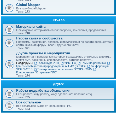
Global Mapper
Все про Global Mapper
Темы:
173
GIS-Lab
Материалы сайта
Обсуждение материалов сайта: вопросы, замечания, предложения
Темы:
710
Работа сайта и сообщества
Проблемы, замечания, вопросы и предложения по работе сообщества и
сайта, включая форум, блог и другие его части.
Темы:
371
Другие проекты и мероприятия
Мероприятия и проекты для которых создавались отдельные форумы.
Могут быть закончены или продолжать активно работать.
Подфорумы:
Геоконкурс 2011
,
УИК ГЕО
,
Темы по регионам
,
Гранты сообщества природоохранных ГИС (SCGIS)
,
Конференция
SCGIS-2015
,
Электронная конференция SCGIS - 2015
,
Конференция "Открытые ГИС"
Темы:
274
Другое
Работа-подработка-объявления
Есть работа, ищу работу, хочу сделать объявление и т.д.
Темы:
795
Все остальное
Все остальное, мало относящееся к ГИС.
Темы:
433