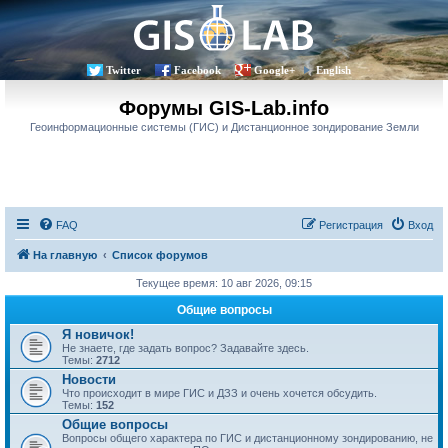
Twitter
Facebook
Google+
English
Форумы GIS-Lab.info
Геоинформационные системы (ГИС) и Дистанционное зондирование Земли
FAQ
Регистрация
Вход
На главную
Список форумов
Текущее время: 10 авг 2026, 09:15
Общие вопросы
Я новичок!
Не знаете, где задать вопрос? Задавайте здесь.
Темы:
2712
Новости
Что происходит в мире ГИС и ДЗЗ и очень хочется обсудить.
Темы:
152
Общие вопросы
Вопросы общего характера по ГИС и дистанционному зондированию, не