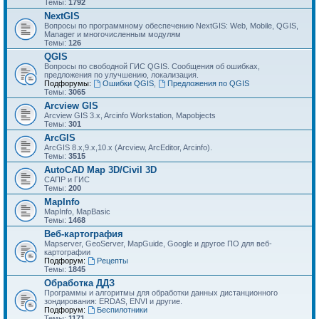
Темы:
1792
NextGIS
Вопросы по программному обеспечению NextGIS: Web, Mobile, QGIS,
Manager и многочисленным модулям
Темы:
126
QGIS
Вопросы по свободной ГИС QGIS. Сообщения об ошибках,
предложения по улучшению, локализация.
Подфорумы:
Ошибки QGIS
,
Предложения по QGIS
Темы:
3065
Arcview GIS
Arcview GIS 3.x, Arcinfo Workstation, Mapobjects
Темы:
301
ArcGIS
ArcGIS 8.x,9.x,10.x (Arcview, ArcEditor, Arcinfo).
Темы:
3515
AutoCAD Map 3D/Civil 3D
САПР и ГИС
Темы:
200
MapInfo
MapInfo, MapBasic
Темы:
1468
Веб-картография
Mapserver, GeoServer, MapGuide, Google и другое ПО для веб-
картографии
Подфорум:
Рецепты
Темы:
1845
Обработка ДДЗ
Программы и алгоритмы для обработки данных дистанционного
зондирования: ERDAS, ENVI и другие.
Подфорум:
Беспилотники
Темы:
1171