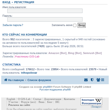
ВХОД
•
РЕГИСТРАЦИЯ
Имя пользователя:
Пароль:
Забыли пароль?
Запомнить меня
КТО СЕЙЧАС НА КОНФЕРЕНЦИИ
Всего
952
посетителя :: 3 зарегистрированных, 1 скрытый и 948 гостей (основано
на активности пользователей за последние 5 минут)
Больше всего посетителей (
7420
) здесь было 18 апр 2026, 00:51
Зарегистрированные пользователи:
Amazon [Bot]
,
Bing [Bot]
,
Semrush [Bot]
Легенда:
Участники GIS-Lab
СТАТИСТИКА
Всего сообщений:
176612
• Всего тем:
23854
• Всего пользователей:
23579
• Новый
пользователь:
trihopolovar
На главную
Список форумов
Создано на основе
phpBB
® Forum Software © phpBB Limited
Русская поддержка phpBB
English
О GIS-Lab
Статьи
Документация
Контакты
Участие
Форум
(все)
Вики
Блог
IRC
Реклама на сайте
(
Геокруг
)
Если Вы обнаружили на сайте ошибку, выберите фрагмент