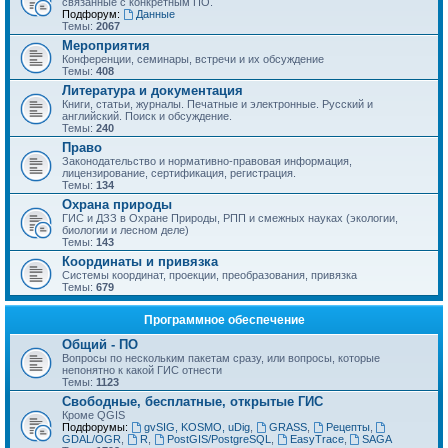
связанные с конкретным ПО.
Подфорум:
Данные
Темы:
2067
Мероприятия
Конференции, семинары, встречи и их обсуждение
Темы:
408
Литература и документация
Книги, статьи, журналы. Печатные и электронные. Русский и
английский. Поиск и обсуждение.
Темы:
240
Право
Законодательство и нормативно-правовая информация,
лицензирование, сертификация, регистрация.
Темы:
134
Охрана природы
ГИС и ДЗЗ в Охране Природы, РПП и смежных науках (экологии,
биологии и лесном деле)
Темы:
143
Координаты и привязка
Системы координат, проекции, преобразования, привязка
Темы:
679
Программное обеспечение
Общий - ПО
Вопросы по нескольким пакетам сразу, или вопросы, которые
непонятно к какой ГИС отнести
Темы:
1123
Свободные, бесплатные, открытые ГИС
Кроме QGIS
Подфорумы:
gvSIG, KOSMO, uDig
,
GRASS
,
Рецепты
,
GDAL/OGR
,
R
,
PostGIS/PostgreSQL
,
EasyTrace
,
SAGA