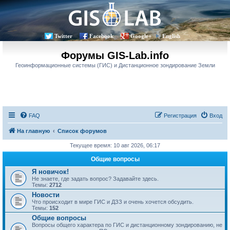
Twitter
Facebook
Google+
English
Форумы GIS-Lab.info
Геоинформационные системы (ГИС) и Дистанционное зондирование Земли
FAQ
Регистрация
Вход
На главную
Список форумов
Текущее время: 10 авг 2026, 06:17
Общие вопросы
Я новичок!
Не знаете, где задать вопрос? Задавайте здесь.
Темы:
2712
Новости
Что происходит в мире ГИС и ДЗЗ и очень хочется обсудить.
Темы:
152
Общие вопросы
Вопросы общего характера по ГИС и дистанционному зондированию, не