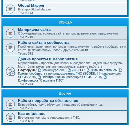
Global Mapper
Все про Global Mapper
Темы:
173
GIS-Lab
Материалы сайта
Обсуждение материалов сайта: вопросы, замечания, предложения
Темы:
710
Работа сайта и сообщества
Проблемы, замечания, вопросы и предложения по работе сообщества и
сайта, включая форум, блог и другие его части.
Темы:
371
Другие проекты и мероприятия
Мероприятия и проекты для которых создавались отдельные форумы.
Могут быть закончены или продолжать активно работать.
Подфорумы:
Геоконкурс 2011
,
УИК ГЕО
,
Темы по регионам
,
Гранты сообщества природоохранных ГИС (SCGIS)
,
Конференция
SCGIS-2015
,
Электронная конференция SCGIS - 2015
,
Конференция "Открытые ГИС"
Темы:
274
Другое
Работа-подработка-объявления
Есть работа, ищу работу, хочу сделать объявление и т.д.
Темы:
795
Все остальное
Все остальное, мало относящееся к ГИС.
Темы:
433