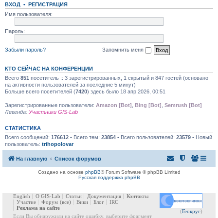
ВХОД
•
РЕГИСТРАЦИЯ
Имя пользователя:
Пароль:
Забыли пароль?
Запомнить меня
КТО СЕЙЧАС НА КОНФЕРЕНЦИИ
Всего
851
посетитель :: 3 зарегистрированных, 1 скрытый и 847 гостей (основано
на активности пользователей за последние 5 минут)
Больше всего посетителей (
7420
) здесь было 18 апр 2026, 00:51
Зарегистрированные пользователи:
Amazon [Bot]
,
Bing [Bot]
,
Semrush [Bot]
Легенда:
Участники GIS-Lab
СТАТИСТИКА
Всего сообщений:
176612
• Всего тем:
23854
• Всего пользователей:
23579
• Новый
пользователь:
trihopolovar
На главную
Список форумов
Создано на основе
phpBB
® Forum Software © phpBB Limited
Русская поддержка phpBB
English
О GIS-Lab
Статьи
Документация
Контакты
Участие
Форум
(все)
Вики
Блог
IRC
Реклама на сайте
(
Геокруг
)
Если Вы обнаружили на сайте ошибку, выберите фрагмент