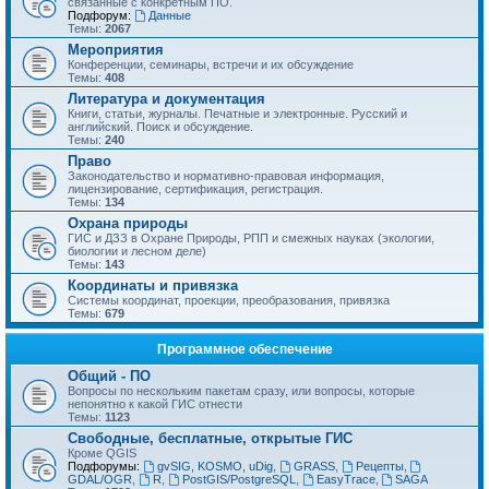
связанные с конкретным ПО.
Подфорум:
Данные
Темы:
2067
Мероприятия
Конференции, семинары, встречи и их обсуждение
Темы:
408
Литература и документация
Книги, статьи, журналы. Печатные и электронные. Русский и
английский. Поиск и обсуждение.
Темы:
240
Право
Законодательство и нормативно-правовая информация,
лицензирование, сертификация, регистрация.
Темы:
134
Охрана природы
ГИС и ДЗЗ в Охране Природы, РПП и смежных науках (экологии,
биологии и лесном деле)
Темы:
143
Координаты и привязка
Системы координат, проекции, преобразования, привязка
Темы:
679
Программное обеспечение
Общий - ПО
Вопросы по нескольким пакетам сразу, или вопросы, которые
непонятно к какой ГИС отнести
Темы:
1123
Свободные, бесплатные, открытые ГИС
Кроме QGIS
Подфорумы:
gvSIG, KOSMO, uDig
,
GRASS
,
Рецепты
,
GDAL/OGR
,
R
,
PostGIS/PostgreSQL
,
EasyTrace
,
SAGA