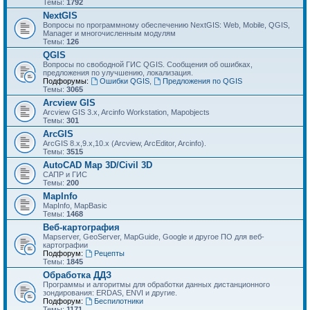
Темы:
1792
NextGIS
Вопросы по программному обеспечению NextGIS: Web, Mobile, QGIS,
Manager и многочисленным модулям
Темы:
126
QGIS
Вопросы по свободной ГИС QGIS. Сообщения об ошибках,
предложения по улучшению, локализация.
Подфорумы:
Ошибки QGIS
,
Предложения по QGIS
Темы:
3065
Arcview GIS
Arcview GIS 3.x, Arcinfo Workstation, Mapobjects
Темы:
301
ArcGIS
ArcGIS 8.x,9.x,10.x (Arcview, ArcEditor, Arcinfo).
Темы:
3515
AutoCAD Map 3D/Civil 3D
САПР и ГИС
Темы:
200
MapInfo
MapInfo, MapBasic
Темы:
1468
Веб-картография
Mapserver, GeoServer, MapGuide, Google и другое ПО для веб-
картографии
Подфорум:
Рецепты
Темы:
1845
Обработка ДДЗ
Программы и алгоритмы для обработки данных дистанционного
зондирования: ERDAS, ENVI и другие.
Подфорум:
Беспилотники
Темы:
1171