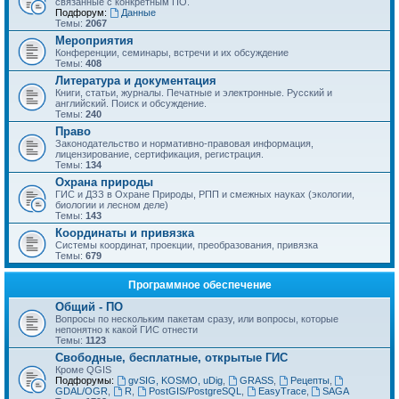
связанные с конкретным ПО.
Подфорум:
Данные
Темы:
2067
Мероприятия
Конференции, семинары, встречи и их обсуждение
Темы:
408
Литература и документация
Книги, статьи, журналы. Печатные и электронные. Русский и
английский. Поиск и обсуждение.
Темы:
240
Право
Законодательство и нормативно-правовая информация,
лицензирование, сертификация, регистрация.
Темы:
134
Охрана природы
ГИС и ДЗЗ в Охране Природы, РПП и смежных науках (экологии,
биологии и лесном деле)
Темы:
143
Координаты и привязка
Системы координат, проекции, преобразования, привязка
Темы:
679
Программное обеспечение
Общий - ПО
Вопросы по нескольким пакетам сразу, или вопросы, которые
непонятно к какой ГИС отнести
Темы:
1123
Свободные, бесплатные, открытые ГИС
Кроме QGIS
Подфорумы:
gvSIG, KOSMO, uDig
,
GRASS
,
Рецепты
,
GDAL/OGR
,
R
,
PostGIS/PostgreSQL
,
EasyTrace
,
SAGA