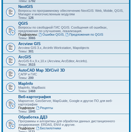
Темы:
1792
NextGIS
Вопросы по программному обеспечению NextGIS: Web, Mobile, QGIS,
Manager и многочисленным модулям
Темы:
126
QGIS
Вопросы по свободной ГИС QGIS. Сообщения об ошибках,
предложения по улучшению, локализация.
Подфорумы:
Ошибки QGIS
,
Предложения по QGIS
Темы:
3065
Arcview GIS
Arcview GIS 3.x, Arcinfo Workstation, Mapobjects
Темы:
301
ArcGIS
ArcGIS 8.x,9.x,10.x (Arcview, ArcEditor, Arcinfo).
Темы:
3515
AutoCAD Map 3D/Civil 3D
САПР и ГИС
Темы:
200
MapInfo
MapInfo, MapBasic
Темы:
1468
Веб-картография
Mapserver, GeoServer, MapGuide, Google и другое ПО для веб-
картографии
Подфорум:
Рецепты
Темы:
1845
Обработка ДДЗ
Программы и алгоритмы для обработки данных дистанционного
зондирования: ERDAS, ENVI и другие.
Подфорум:
Беспилотники
Темы:
1171