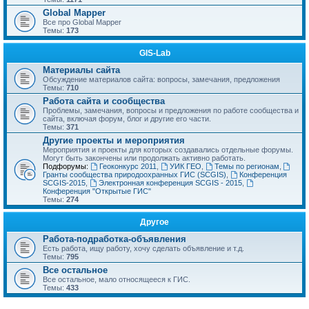
Global Mapper
Все про Global Mapper
Темы:
173
GIS-Lab
Материалы сайта
Обсуждение материалов сайта: вопросы, замечания, предложения
Темы:
710
Работа сайта и сообщества
Проблемы, замечания, вопросы и предложения по работе сообщества и
сайта, включая форум, блог и другие его части.
Темы:
371
Другие проекты и мероприятия
Мероприятия и проекты для которых создавались отдельные форумы.
Могут быть закончены или продолжать активно работать.
Подфорумы:
Геоконкурс 2011
,
УИК ГЕО
,
Темы по регионам
,
Гранты сообщества природоохранных ГИС (SCGIS)
,
Конференция
SCGIS-2015
,
Электронная конференция SCGIS - 2015
,
Конференция "Открытые ГИС"
Темы:
274
Другое
Работа-подработка-объявления
Есть работа, ищу работу, хочу сделать объявление и т.д.
Темы:
795
Все остальное
Все остальное, мало относящееся к ГИС.
Темы:
433