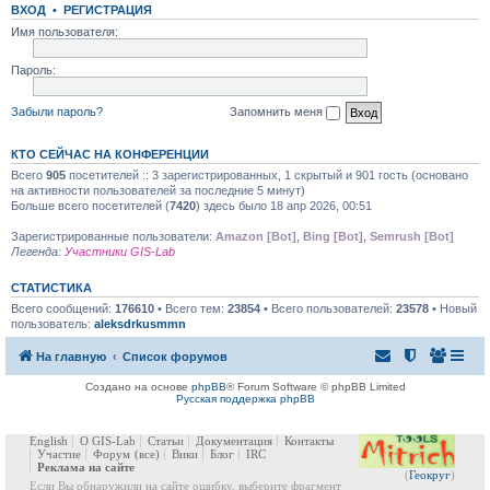
ВХОД
•
РЕГИСТРАЦИЯ
Имя пользователя:
Пароль:
Забыли пароль?
Запомнить меня
КТО СЕЙЧАС НА КОНФЕРЕНЦИИ
Всего
905
посетителей :: 3 зарегистрированных, 1 скрытый и 901 гость (основано
на активности пользователей за последние 5 минут)
Больше всего посетителей (
7420
) здесь было 18 апр 2026, 00:51
Зарегистрированные пользователи:
Amazon [Bot]
,
Bing [Bot]
,
Semrush [Bot]
Легенда:
Участники GIS-Lab
СТАТИСТИКА
Всего сообщений:
176610
• Всего тем:
23854
• Всего пользователей:
23578
• Новый
пользователь:
aleksdrkusmmn
На главную
Список форумов
Создано на основе
phpBB
® Forum Software © phpBB Limited
Русская поддержка phpBB
English
О GIS-Lab
Статьи
Документация
Контакты
Участие
Форум
(все)
Вики
Блог
IRC
Реклама на сайте
(
Геокруг
)
Если Вы обнаружили на сайте ошибку, выберите фрагмент