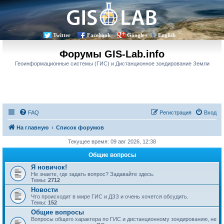
Twitter
Facebook
Google+
English
Форумы GIS-Lab.info
Геоинформационные системы (ГИС) и Дистанционное зондирование Земли
FAQ
Регистрация
Вход
На главную
Список форумов
Текущее время: 09 авг 2026, 12:38
Общие вопросы
Я новичок!
Не знаете, где задать вопрос? Задавайте здесь.
Темы:
2712
Новости
Что происходит в мире ГИС и ДЗЗ и очень хочется обсудить.
Темы:
152
Общие вопросы
Вопросы общего характера по ГИС и дистанционному зондированию, не