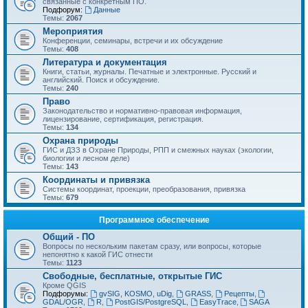
связанные с конкретным ПО.
Подфорум:
Данные
Темы:
2067
Мероприятия
Конференции, семинары, встречи и их обсуждение
Темы:
408
Литература и документация
Книги, статьи, журналы. Печатные и электронные. Русский и
английский. Поиск и обсуждение.
Темы:
240
Право
Законодательство и нормативно-правовая информация,
лицензирование, сертификация, регистрация.
Темы:
134
Охрана природы
ГИС и ДЗЗ в Охране Природы, РПП и смежных науках (экологии,
биологии и лесном деле)
Темы:
143
Координаты и привязка
Системы координат, проекции, преобразования, привязка
Темы:
679
Программное обеспечение
Общий - ПО
Вопросы по нескольким пакетам сразу, или вопросы, которые
непонятно к какой ГИС отнести
Темы:
1123
Свободные, бесплатные, открытые ГИС
Кроме QGIS
Подфорумы:
gvSIG, KOSMO, uDig
,
GRASS
,
Рецепты
,
GDAL/OGR
,
R
,
PostGIS/PostgreSQL
,
EasyTrace
,
SAGA