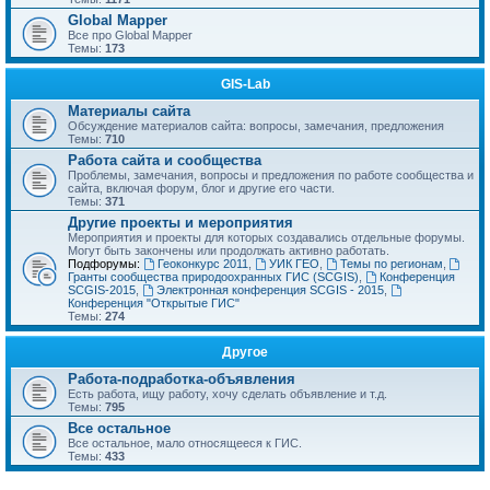
Global Mapper
Все про Global Mapper
Темы:
173
GIS-Lab
Материалы сайта
Обсуждение материалов сайта: вопросы, замечания, предложения
Темы:
710
Работа сайта и сообщества
Проблемы, замечания, вопросы и предложения по работе сообщества и
сайта, включая форум, блог и другие его части.
Темы:
371
Другие проекты и мероприятия
Мероприятия и проекты для которых создавались отдельные форумы.
Могут быть закончены или продолжать активно работать.
Подфорумы:
Геоконкурс 2011
,
УИК ГЕО
,
Темы по регионам
,
Гранты сообщества природоохранных ГИС (SCGIS)
,
Конференция
SCGIS-2015
,
Электронная конференция SCGIS - 2015
,
Конференция "Открытые ГИС"
Темы:
274
Другое
Работа-подработка-объявления
Есть работа, ищу работу, хочу сделать объявление и т.д.
Темы:
795
Все остальное
Все остальное, мало относящееся к ГИС.
Темы:
433