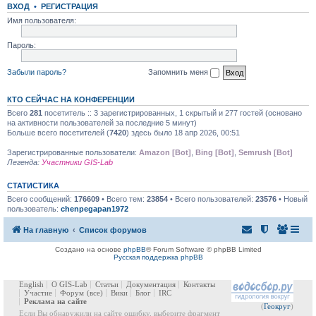
ВХОД
•
РЕГИСТРАЦИЯ
Имя пользователя:
Пароль:
Забыли пароль?
Запомнить меня
КТО СЕЙЧАС НА КОНФЕРЕНЦИИ
Всего
281
посетитель :: 3 зарегистрированных, 1 скрытый и 277 гостей (основано
на активности пользователей за последние 5 минут)
Больше всего посетителей (
7420
) здесь было 18 апр 2026, 00:51
Зарегистрированные пользователи:
Amazon [Bot]
,
Bing [Bot]
,
Semrush [Bot]
Легенда:
Участники GIS-Lab
СТАТИСТИКА
Всего сообщений:
176609
• Всего тем:
23854
• Всего пользователей:
23576
• Новый
пользователь:
chenpegapan1972
На главную
Список форумов
Создано на основе
phpBB
® Forum Software © phpBB Limited
Русская поддержка phpBB
English
О GIS-Lab
Статьи
Документация
Контакты
Участие
Форум
(все)
Вики
Блог
IRC
Реклама на сайте
(
Геокруг
)
Если Вы обнаружили на сайте ошибку, выберите фрагмент