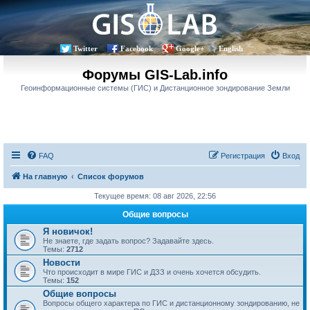
Twitter
Facebook
Google+
English
Форумы GIS-Lab.info
Геоинформационные системы (ГИС) и Дистанционное зондирование Земли
FAQ
Регистрация
Вход
На главную
Список форумов
Текущее время: 08 авг 2026, 22:56
Общие вопросы
Я новичок!
Не знаете, где задать вопрос? Задавайте здесь.
Темы:
2712
Новости
Что происходит в мире ГИС и ДЗЗ и очень хочется обсудить.
Темы:
152
Общие вопросы
Вопросы общего характера по ГИС и дистанционному зондированию, не