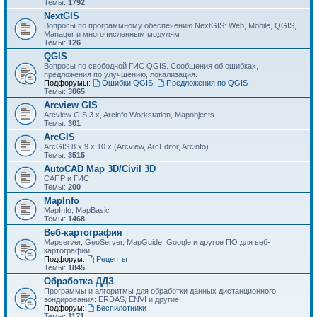
Темы:
1792
NextGIS
Вопросы по программному обеспечению NextGIS: Web, Mobile, QGIS,
Manager и многочисленным модулям
Темы:
126
QGIS
Вопросы по свободной ГИС QGIS. Сообщения об ошибках,
предложения по улучшению, локализация.
Подфорумы:
Ошибки QGIS
,
Предложения по QGIS
Темы:
3065
Arcview GIS
Arcview GIS 3.x, Arcinfo Workstation, Mapobjects
Темы:
301
ArcGIS
ArcGIS 8.x,9.x,10.x (Arcview, ArcEditor, Arcinfo).
Темы:
3515
AutoCAD Map 3D/Civil 3D
САПР и ГИС
Темы:
200
MapInfo
MapInfo, MapBasic
Темы:
1468
Веб-картография
Mapserver, GeoServer, MapGuide, Google и другое ПО для веб-
картографии
Подфорум:
Рецепты
Темы:
1845
Обработка ДДЗ
Программы и алгоритмы для обработки данных дистанционного
зондирования: ERDAS, ENVI и другие.
Подфорум:
Беспилотники
Темы:
1171