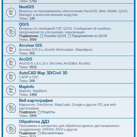
Темы:
1792
NextGIS
Вопросы по программному обеспечению NextGIS: Web, Mobile, QGIS,
Manager и многочисленным модулям
Темы:
126
QGIS
Вопросы по свободной ГИС QGIS. Сообщения об ошибках,
предложения по улучшению, локализация.
Подфорумы:
Ошибки QGIS
,
Предложения по QGIS
Темы:
3065
Arcview GIS
Arcview GIS 3.x, Arcinfo Workstation, Mapobjects
Темы:
301
ArcGIS
ArcGIS 8.x,9.x,10.x (Arcview, ArcEditor, Arcinfo).
Темы:
3515
AutoCAD Map 3D/Civil 3D
САПР и ГИС
Темы:
200
MapInfo
MapInfo, MapBasic
Темы:
1468
Веб-картография
Mapserver, GeoServer, MapGuide, Google и другое ПО для веб-
картографии
Подфорум:
Рецепты
Темы:
1845
Обработка ДДЗ
Программы и алгоритмы для обработки данных дистанционного
зондирования: ERDAS, ENVI и другие.
Подфорум:
Беспилотники
Темы:
1171