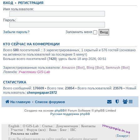
ВХОД
•
РЕГИСТРАЦИЯ
Имя пользователя:
Пароль:
Забыли пароль?
Запомнить меня
КТО СЕЙЧАС НА КОНФЕРЕНЦИИ
Всего
580
посетителей :: 3 зарегистрированных, 1 скрытый и 576 гостей (основано
на активности пользователей за последние 5 минут)
Больше всего посетителей (
7420
) здесь было 18 апр 2026, 00:51
Зарегистрированные пользователи:
Amazon [Bot]
,
Bing [Bot]
,
Semrush [Bot]
Легенда:
Участники GIS-Lab
СТАТИСТИКА
Всего сообщений:
176609
• Всего тем:
23854
• Всего пользователей:
23576
• Новый
пользователь:
chenpegapan1972
На главную
Список форумов
Создано на основе
phpBB
® Forum Software © phpBB Limited
Русская поддержка phpBB
English
О GIS-Lab
Статьи
Документация
Контакты
Участие
Форум
(все)
Вики
Блог
IRC
Реклама на сайте
(
Геокруг
)
Если Вы обнаружили на сайте ошибку, выберите фрагмент