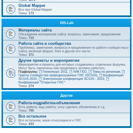
Global Mapper
Все про Global Mapper
Темы:
173
GIS-Lab
Материалы сайта
Обсуждение материалов сайта: вопросы, замечания, предложения
Темы:
710
Работа сайта и сообщества
Проблемы, замечания, вопросы и предложения по работе сообщества и
сайта, включая форум, блог и другие его части.
Темы:
371
Другие проекты и мероприятия
Мероприятия и проекты для которых создавались отдельные форумы.
Могут быть закончены или продолжать активно работать.
Подфорумы:
Геоконкурс 2011
,
УИК ГЕО
,
Темы по регионам
,
Гранты сообщества природоохранных ГИС (SCGIS)
,
Конференция
SCGIS-2015
,
Электронная конференция SCGIS - 2015
,
Конференция "Открытые ГИС"
Темы:
274
Другое
Работа-подработка-объявления
Есть работа, ищу работу, хочу сделать объявление и т.д.
Темы:
795
Все остальное
Все остальное, мало относящееся к ГИС.
Темы:
433