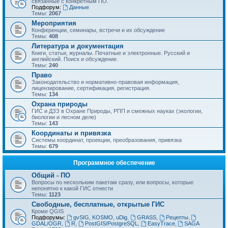
связанные с конкретным ПО.
Подфорум:
Данные
Темы:
2067
Мероприятия
Конференции, семинары, встречи и их обсуждение
Темы:
408
Литература и документация
Книги, статьи, журналы. Печатные и электронные. Русский и
английский. Поиск и обсуждение.
Темы:
240
Право
Законодательство и нормативно-правовая информация,
лицензирование, сертификация, регистрация.
Темы:
134
Охрана природы
ГИС и ДЗЗ в Охране Природы, РПП и смежных науках (экологии,
биологии и лесном деле)
Темы:
143
Координаты и привязка
Системы координат, проекции, преобразования, привязка
Темы:
679
Программное обеспечение
Общий - ПО
Вопросы по нескольким пакетам сразу, или вопросы, которые
непонятно к какой ГИС отнести
Темы:
1123
Свободные, бесплатные, открытые ГИС
Кроме QGIS
Подфорумы:
gvSIG, KOSMO, uDig
,
GRASS
,
Рецепты
,
GDAL/OGR
,
R
,
PostGIS/PostgreSQL
,
EasyTrace
,
SAGA