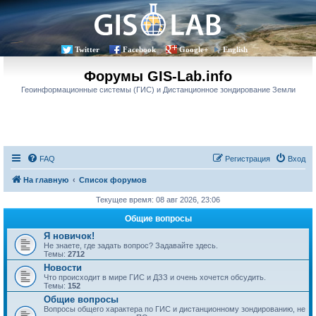
Twitter
Facebook
Google+
English
Форумы GIS-Lab.info
Геоинформационные системы (ГИС) и Дистанционное зондирование Земли
FAQ
Регистрация
Вход
На главную
Список форумов
Текущее время: 08 авг 2026, 23:06
Общие вопросы
Я новичок!
Не знаете, где задать вопрос? Задавайте здесь.
Темы:
2712
Новости
Что происходит в мире ГИС и ДЗЗ и очень хочется обсудить.
Темы:
152
Общие вопросы
Вопросы общего характера по ГИС и дистанционному зондированию, не