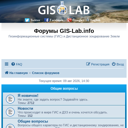
Twitter
Facebook
Google+
English
Форумы GIS-Lab.info
Геоинформационные системы (ГИС) и Дистанционное зондирование Земли
FAQ
Регистрация
Вход
На главную
Список форумов
Текущее время: 09 авг 2026, 14:30
Общие вопросы
Я новичок!
Не знаете, где задать вопрос? Задавайте здесь.
Темы:
2712
Новости
Что происходит в мире ГИС и ДЗЗ и очень хочется обсудить.
Темы:
152
Общие вопросы
Вопросы общего характера по ГИС и дистанционному зондированию, не