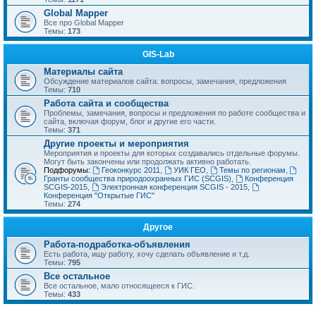
Global Mapper
Все про Global Mapper
Темы:
173
GIS-Lab
Материалы сайта
Обсуждение материалов сайта: вопросы, замечания, предложения
Темы:
710
Работа сайта и сообщества
Проблемы, замечания, вопросы и предложения по работе сообщества и
сайта, включая форум, блог и другие его части.
Темы:
371
Другие проекты и мероприятия
Мероприятия и проекты для которых создавались отдельные форумы.
Могут быть закончены или продолжать активно работать.
Подфорумы:
Геоконкурс 2011
,
УИК ГЕО
,
Темы по регионам
,
Гранты сообщества природоохранных ГИС (SCGIS)
,
Конференция
SCGIS-2015
,
Электронная конференция SCGIS - 2015
,
Конференция "Открытые ГИС"
Темы:
274
Другое
Работа-подработка-объявления
Есть работа, ищу работу, хочу сделать объявление и т.д.
Темы:
795
Все остальное
Все остальное, мало относящееся к ГИС.
Темы:
433