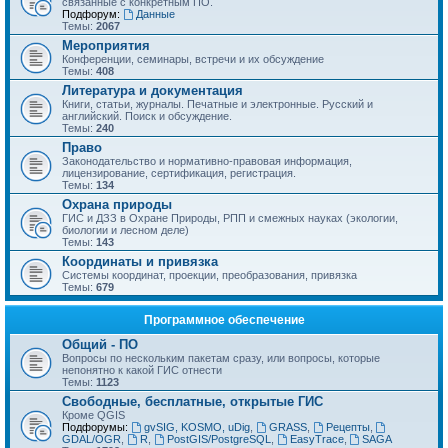
связанные с конкретным ПО.
Подфорум:
Данные
Темы:
2067
Мероприятия
Конференции, семинары, встречи и их обсуждение
Темы:
408
Литература и документация
Книги, статьи, журналы. Печатные и электронные. Русский и
английский. Поиск и обсуждение.
Темы:
240
Право
Законодательство и нормативно-правовая информация,
лицензирование, сертификация, регистрация.
Темы:
134
Охрана природы
ГИС и ДЗЗ в Охране Природы, РПП и смежных науках (экологии,
биологии и лесном деле)
Темы:
143
Координаты и привязка
Системы координат, проекции, преобразования, привязка
Темы:
679
Программное обеспечение
Общий - ПО
Вопросы по нескольким пакетам сразу, или вопросы, которые
непонятно к какой ГИС отнести
Темы:
1123
Свободные, бесплатные, открытые ГИС
Кроме QGIS
Подфорумы:
gvSIG, KOSMO, uDig
,
GRASS
,
Рецепты
,
GDAL/OGR
,
R
,
PostGIS/PostgreSQL
,
EasyTrace
,
SAGA