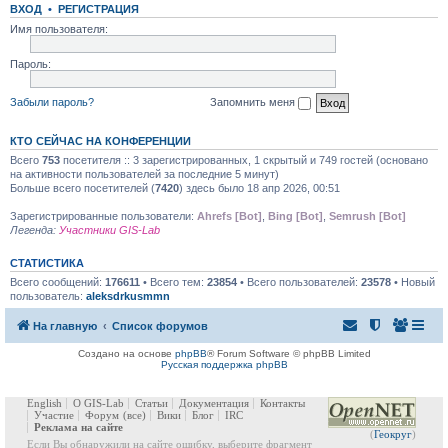
ВХОД
•
РЕГИСТРАЦИЯ
Имя пользователя:
Пароль:
Забыли пароль?
Запомнить меня
КТО СЕЙЧАС НА КОНФЕРЕНЦИИ
Всего
753
посетителя :: 3 зарегистрированных, 1 скрытый и 749 гостей (основано
на активности пользователей за последние 5 минут)
Больше всего посетителей (
7420
) здесь было 18 апр 2026, 00:51
Зарегистрированные пользователи:
Ahrefs [Bot]
,
Bing [Bot]
,
Semrush [Bot]
Легенда:
Участники GIS-Lab
СТАТИСТИКА
Всего сообщений:
176611
• Всего тем:
23854
• Всего пользователей:
23578
• Новый
пользователь:
aleksdrkusmmn
На главную
Список форумов
Создано на основе
phpBB
® Forum Software © phpBB Limited
Русская поддержка phpBB
English
О GIS-Lab
Статьи
Документация
Контакты
Участие
Форум
(все)
Вики
Блог
IRC
Реклама на сайте
(
Геокруг
)
Если Вы обнаружили на сайте ошибку, выберите фрагмент