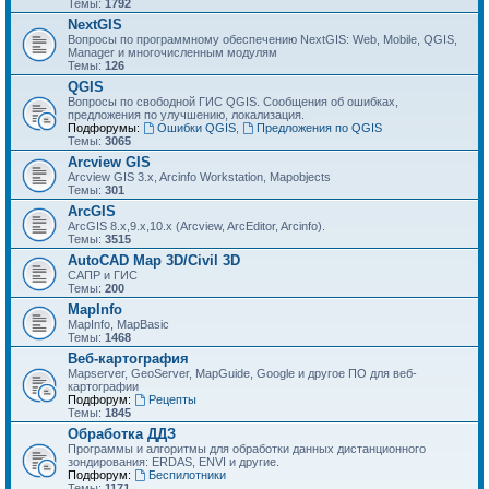
Темы:
1792
NextGIS
Вопросы по программному обеспечению NextGIS: Web, Mobile, QGIS,
Manager и многочисленным модулям
Темы:
126
QGIS
Вопросы по свободной ГИС QGIS. Сообщения об ошибках,
предложения по улучшению, локализация.
Подфорумы:
Ошибки QGIS
,
Предложения по QGIS
Темы:
3065
Arcview GIS
Arcview GIS 3.x, Arcinfo Workstation, Mapobjects
Темы:
301
ArcGIS
ArcGIS 8.x,9.x,10.x (Arcview, ArcEditor, Arcinfo).
Темы:
3515
AutoCAD Map 3D/Civil 3D
САПР и ГИС
Темы:
200
MapInfo
MapInfo, MapBasic
Темы:
1468
Веб-картография
Mapserver, GeoServer, MapGuide, Google и другое ПО для веб-
картографии
Подфорум:
Рецепты
Темы:
1845
Обработка ДДЗ
Программы и алгоритмы для обработки данных дистанционного
зондирования: ERDAS, ENVI и другие.
Подфорум:
Беспилотники
Темы:
1171