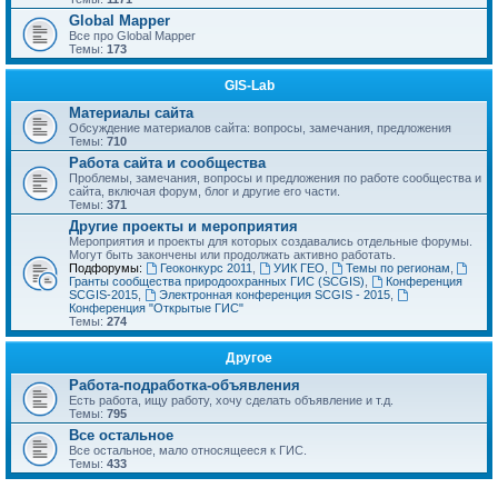
Global Mapper
Все про Global Mapper
Темы:
173
GIS-Lab
Материалы сайта
Обсуждение материалов сайта: вопросы, замечания, предложения
Темы:
710
Работа сайта и сообщества
Проблемы, замечания, вопросы и предложения по работе сообщества и
сайта, включая форум, блог и другие его части.
Темы:
371
Другие проекты и мероприятия
Мероприятия и проекты для которых создавались отдельные форумы.
Могут быть закончены или продолжать активно работать.
Подфорумы:
Геоконкурс 2011
,
УИК ГЕО
,
Темы по регионам
,
Гранты сообщества природоохранных ГИС (SCGIS)
,
Конференция
SCGIS-2015
,
Электронная конференция SCGIS - 2015
,
Конференция "Открытые ГИС"
Темы:
274
Другое
Работа-подработка-объявления
Есть работа, ищу работу, хочу сделать объявление и т.д.
Темы:
795
Все остальное
Все остальное, мало относящееся к ГИС.
Темы:
433