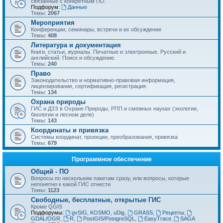
связанные с конкретным ПО.
Подфорум:
Данные
Темы:
2067
Мероприятия
Конференции, семинары, встречи и их обсуждение
Темы:
408
Литература и документация
Книги, статьи, журналы. Печатные и электронные. Русский и
английский. Поиск и обсуждение.
Темы:
240
Право
Законодательство и нормативно-правовая информация,
лицензирование, сертификация, регистрация.
Темы:
134
Охрана природы
ГИС и ДЗЗ в Охране Природы, РПП и смежных науках (экологии,
биологии и лесном деле)
Темы:
143
Координаты и привязка
Системы координат, проекции, преобразования, привязка
Темы:
679
Программное обеспечение
Общий - ПО
Вопросы по нескольким пакетам сразу, или вопросы, которые
непонятно к какой ГИС отнести
Темы:
1123
Свободные, бесплатные, открытые ГИС
Кроме QGIS
Подфорумы:
gvSIG, KOSMO, uDig
,
GRASS
,
Рецепты
,
GDAL/OGR
,
R
,
PostGIS/PostgreSQL
,
EasyTrace
,
SAGA