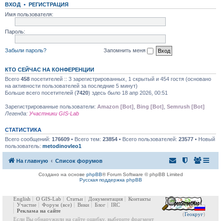
ВХОД
•
РЕГИСТРАЦИЯ
Имя пользователя:
Пароль:
Забыли пароль?
Запомнить меня
КТО СЕЙЧАС НА КОНФЕРЕНЦИИ
Всего
458
посетителей :: 3 зарегистрированных, 1 скрытый и 454 гостя (основано
на активности пользователей за последние 5 минут)
Больше всего посетителей (
7420
) здесь было 18 апр 2026, 00:51
Зарегистрированные пользователи:
Amazon [Bot]
,
Bing [Bot]
,
Semrush [Bot]
Легенда:
Участники GIS-Lab
СТАТИСТИКА
Всего сообщений:
176609
• Всего тем:
23854
• Всего пользователей:
23577
• Новый
пользователь:
metodinovleo1
На главную
Список форумов
Создано на основе
phpBB
® Forum Software © phpBB Limited
Русская поддержка phpBB
English
О GIS-Lab
Статьи
Документация
Контакты
Участие
Форум
(все)
Вики
Блог
IRC
Реклама на сайте
(
Геокруг
)
Если Вы обнаружили на сайте ошибку, выберите фрагмент