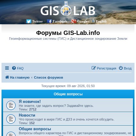
Twitter
Facebook
Google+
English
Форумы GIS-Lab.info
Геоинформационные системы (ГИС) и Дистанционное зондирование Земли
FAQ
Регистрация
Вход
На главную
Список форумов
Текущее время: 09 авг 2026, 01:50
Общие вопросы
Я новичок!
Не знаете, где задать вопрос? Задавайте здесь.
Темы:
2712
Новости
Что происходит в мире ГИС и ДЗЗ и очень хочется обсудить.
Темы:
152
Общие вопросы
Вопросы общего характера по ГИС и дистанционному зондированию, не