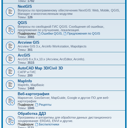
Темы:
1792
NextGIS
Вопросы по программному обеспечению NextGIS: Web, Mobile, QGIS,
Manager и многочисленным модулям
Темы:
126
QGIS
Вопросы по свободной ГИС QGIS. Сообщения об ошибках,
предложения по улучшению, локализация.
Подфорумы:
Ошибки QGIS
,
Предложения по QGIS
Темы:
3065
Arcview GIS
Arcview GIS 3.x, Arcinfo Workstation, Mapobjects
Темы:
301
ArcGIS
ArcGIS 8.x,9.x,10.x (Arcview, ArcEditor, Arcinfo).
Темы:
3515
AutoCAD Map 3D/Civil 3D
САПР и ГИС
Темы:
200
MapInfo
MapInfo, MapBasic
Темы:
1468
Веб-картография
Mapserver, GeoServer, MapGuide, Google и другое ПО для веб-
картографии
Подфорум:
Рецепты
Темы:
1845
Обработка ДДЗ
Программы и алгоритмы для обработки данных дистанционного
зондирования: ERDAS, ENVI и другие.
Подфорум:
Беспилотники
Темы:
1171