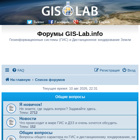
Twitter
Facebook
Google+
English
Форумы GIS-Lab.info
Геоинформационные системы (ГИС) и Дистанционное зондирование Земли
FAQ
Регистрация
Вход
На главную
Список форумов
Текущее время: 10 авг 2026, 22:31
Общие вопросы
Я новичок!
Не знаете, где задать вопрос? Задавайте здесь.
Темы:
2712
Новости
Что происходит в мире ГИС и ДЗЗ и очень хочется обсудить.
Темы:
152
Общие вопросы
Вопросы общего характера по ГИС и дистанционному зондированию, не