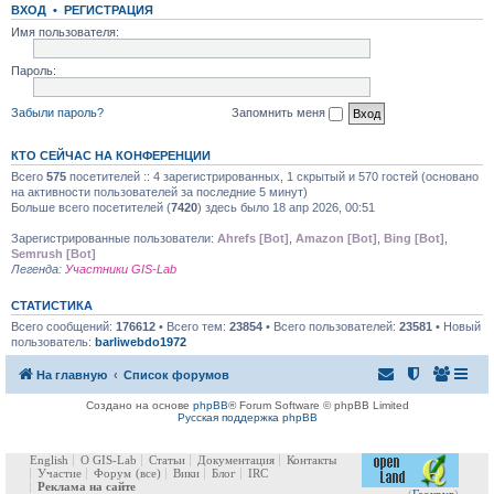
ВХОД
•
РЕГИСТРАЦИЯ
Имя пользователя:
Пароль:
Забыли пароль?
Запомнить меня
КТО СЕЙЧАС НА КОНФЕРЕНЦИИ
Всего
575
посетителей :: 4 зарегистрированных, 1 скрытый и 570 гостей (основано
на активности пользователей за последние 5 минут)
Больше всего посетителей (
7420
) здесь было 18 апр 2026, 00:51
Зарегистрированные пользователи:
Ahrefs [Bot]
,
Amazon [Bot]
,
Bing [Bot]
,
Semrush [Bot]
Легенда:
Участники GIS-Lab
СТАТИСТИКА
Всего сообщений:
176612
• Всего тем:
23854
• Всего пользователей:
23581
• Новый
пользователь:
barliwebdo1972
На главную
Список форумов
Создано на основе
phpBB
® Forum Software © phpBB Limited
Русская поддержка phpBB
English
О GIS-Lab
Статьи
Документация
Контакты
Участие
Форум
(все)
Вики
Блог
IRC
Реклама на сайте