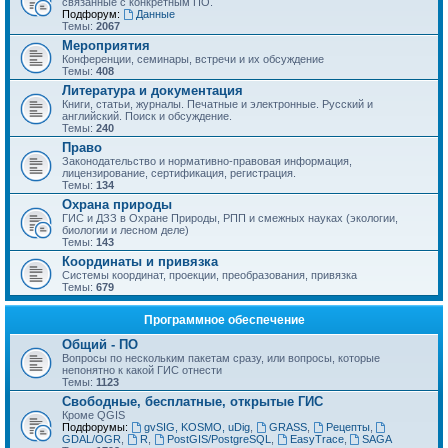
связанные с конкретным ПО.
Подфорум:
Данные
Темы:
2067
Мероприятия
Конференции, семинары, встречи и их обсуждение
Темы:
408
Литература и документация
Книги, статьи, журналы. Печатные и электронные. Русский и
английский. Поиск и обсуждение.
Темы:
240
Право
Законодательство и нормативно-правовая информация,
лицензирование, сертификация, регистрация.
Темы:
134
Охрана природы
ГИС и ДЗЗ в Охране Природы, РПП и смежных науках (экологии,
биологии и лесном деле)
Темы:
143
Координаты и привязка
Системы координат, проекции, преобразования, привязка
Темы:
679
Программное обеспечение
Общий - ПО
Вопросы по нескольким пакетам сразу, или вопросы, которые
непонятно к какой ГИС отнести
Темы:
1123
Свободные, бесплатные, открытые ГИС
Кроме QGIS
Подфорумы:
gvSIG, KOSMO, uDig
,
GRASS
,
Рецепты
,
GDAL/OGR
,
R
,
PostGIS/PostgreSQL
,
EasyTrace
,
SAGA