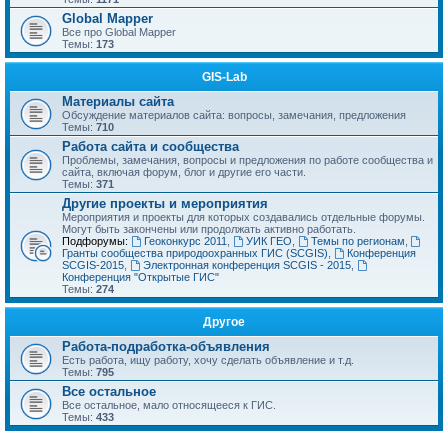
Global Mapper
Все про Global Mapper
Темы:
173
GIS-Lab
Материалы сайта
Обсуждение материалов сайта: вопросы, замечания, предложения
Темы:
710
Работа сайта и сообщества
Проблемы, замечания, вопросы и предложения по работе сообщества и
сайта, включая форум, блог и другие его части.
Темы:
371
Другие проекты и мероприятия
Мероприятия и проекты для которых создавались отдельные форумы.
Могут быть закончены или продолжать активно работать.
Подфорумы:
Геоконкурс 2011
,
УИК ГЕО
,
Темы по регионам
,
Гранты сообщества природоохранных ГИС (SCGIS)
,
Конференция
SCGIS-2015
,
Электронная конференция SCGIS - 2015
,
Конференция "Открытые ГИС"
Темы:
274
Другое
Работа-подработка-объявления
Есть работа, ищу работу, хочу сделать объявление и т.д.
Темы:
795
Все остальное
Все остальное, мало относящееся к ГИС.
Темы:
433