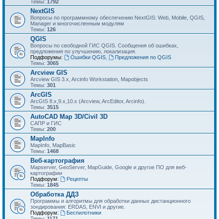
Темы:
1792
NextGIS
Вопросы по программному обеспечению NextGIS: Web, Mobile, QGIS,
Manager и многочисленным модулям
Темы:
126
QGIS
Вопросы по свободной ГИС QGIS. Сообщения об ошибках,
предложения по улучшению, локализация.
Подфорумы:
Ошибки QGIS
,
Предложения по QGIS
Темы:
3065
Arcview GIS
Arcview GIS 3.x, Arcinfo Workstation, Mapobjects
Темы:
301
ArcGIS
ArcGIS 8.x,9.x,10.x (Arcview, ArcEditor, Arcinfo).
Темы:
3515
AutoCAD Map 3D/Civil 3D
САПР и ГИС
Темы:
200
MapInfo
MapInfo, MapBasic
Темы:
1468
Веб-картография
Mapserver, GeoServer, MapGuide, Google и другое ПО для веб-
картографии
Подфорум:
Рецепты
Темы:
1845
Обработка ДДЗ
Программы и алгоритмы для обработки данных дистанционного
зондирования: ERDAS, ENVI и другие.
Подфорум:
Беспилотники
Темы:
1171