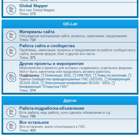
Global Mapper
Все про Global Mapper
Темы:
173
GIS-Lab
Материалы сайта
Обсуждение материалов сайта: вопросы, замечания, предложения
Темы:
710
Работа сайта и сообщества
Проблемы, замечания, вопросы и предложения по работе сообщества и
сайта, включая форум, блог и другие его части.
Темы:
371
Другие проекты и мероприятия
Мероприятия и проекты для которых создавались отдельные форумы.
Могут быть закончены или продолжать активно работать.
Подфорумы:
Геоконкурс 2011
,
УИК ГЕО
,
Темы по регионам
,
Гранты сообщества природоохранных ГИС (SCGIS)
,
Конференция
SCGIS-2015
,
Электронная конференция SCGIS - 2015
,
Конференция "Открытые ГИС"
Темы:
274
Другое
Работа-подработка-объявления
Есть работа, ищу работу, хочу сделать объявление и т.д.
Темы:
795
Все остальное
Все остальное, мало относящееся к ГИС.
Темы:
433