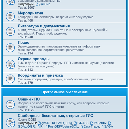
связанные с конкретным ПО.
Подфорум:
Данные
Темы:
2067
Мероприятия
Конференции, семинары, встречи и их обсуждение
Темы:
408
Литература и документация
Книги, статьи, журналы. Печатные и электронные. Русский и
английский. Поиск и обсуждение.
Темы:
240
Право
Законодательство и нормативно-правовая информация,
лицензирование, сертификация, регистрация.
Темы:
134
Охрана природы
ГИС и ДЗЗ в Охране Природы, РПП и смежных науках (экологии,
биологии и лесном деле)
Темы:
143
Координаты и привязка
Системы координат, проекции, преобразования, привязка
Темы:
679
Программное обеспечение
Общий - ПО
Вопросы по нескольким пакетам сразу, или вопросы, которые
непонятно к какой ГИС отнести
Темы:
1122
Свободные, бесплатные, открытые ГИС
Кроме QGIS
Подфорумы:
gvSIG, KOSMO, uDig
,
GRASS
,
Рецепты
,
GDAL/OGR
,
R
,
PostGIS/PostgreSQL
,
EasyTrace
,
SAGA