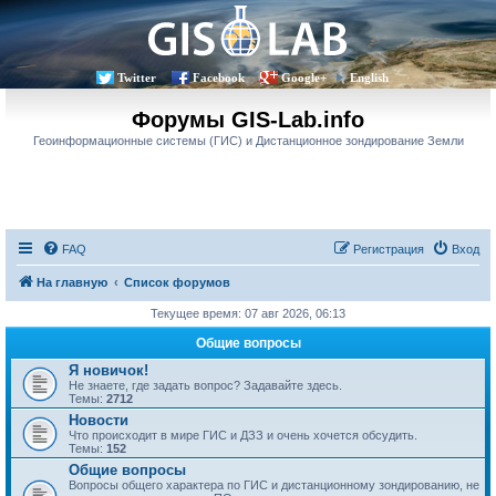
Twitter
Facebook
Google+
English
Форумы GIS-Lab.info
Геоинформационные системы (ГИС) и Дистанционное зондирование Земли
FAQ
Регистрация
Вход
На главную
Список форумов
Текущее время: 07 авг 2026, 06:13
Общие вопросы
Я новичок!
Не знаете, где задать вопрос? Задавайте здесь.
Темы:
2712
Новости
Что происходит в мире ГИС и ДЗЗ и очень хочется обсудить.
Темы:
152
Общие вопросы
Вопросы общего характера по ГИС и дистанционному зондированию, не