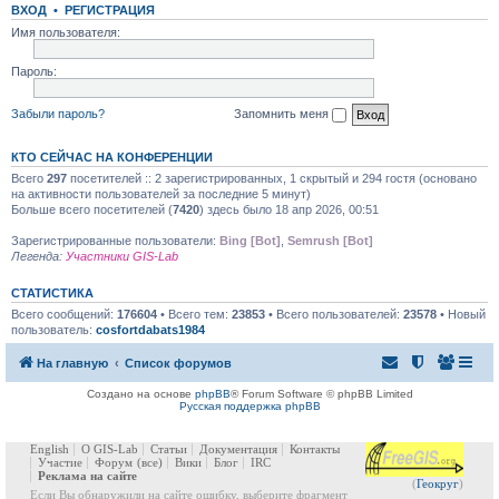
ВХОД
•
РЕГИСТРАЦИЯ
Имя пользователя:
Пароль:
Забыли пароль?
Запомнить меня
КТО СЕЙЧАС НА КОНФЕРЕНЦИИ
Всего
297
посетителей :: 2 зарегистрированных, 1 скрытый и 294 гостя (основано
на активности пользователей за последние 5 минут)
Больше всего посетителей (
7420
) здесь было 18 апр 2026, 00:51
Зарегистрированные пользователи:
Bing [Bot]
,
Semrush [Bot]
Легенда:
Участники GIS-Lab
СТАТИСТИКА
Всего сообщений:
176604
• Всего тем:
23853
• Всего пользователей:
23578
• Новый
пользователь:
cosfortdabats1984
На главную
Список форумов
Создано на основе
phpBB
® Forum Software © phpBB Limited
Русская поддержка phpBB
English
О GIS-Lab
Статьи
Документация
Контакты
Участие
Форум
(все)
Вики
Блог
IRC
Реклама на сайте
(
Геокруг
)
Если Вы обнаружили на сайте ошибку, выберите фрагмент