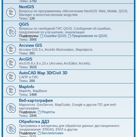
Темы:
1792
NextGIS
Вопросы по программному обеспечению NextGIS: Web, Mobile, QGIS,
Manager и многочисленным модулям
Темы:
126
QGIS
Вопросы по свободной ГИС QGIS. Сообщения об ошибках,
предложения по улучшению, локализация.
Подфорумы:
Ошибки QGIS
,
Предложения по QGIS
Темы:
3065
Arcview GIS
Arcview GIS 3.x, Arcinfo Workstation, Mapobjects
Темы:
301
ArcGIS
ArcGIS 8.x,9.x,10.x (Arcview, ArcEditor, Arcinfo).
Темы:
3515
AutoCAD Map 3D/Civil 3D
САПР и ГИС
Темы:
200
MapInfo
MapInfo, MapBasic
Темы:
1468
Веб-картография
Mapserver, GeoServer, MapGuide, Google и другое ПО для веб-
картографии
Подфорум:
Рецепты
Темы:
1845
Обработка ДДЗ
Программы и алгоритмы для обработки данных дистанционного
зондирования: ERDAS, ENVI и другие.
Подфорум:
Беспилотники
Темы:
1171