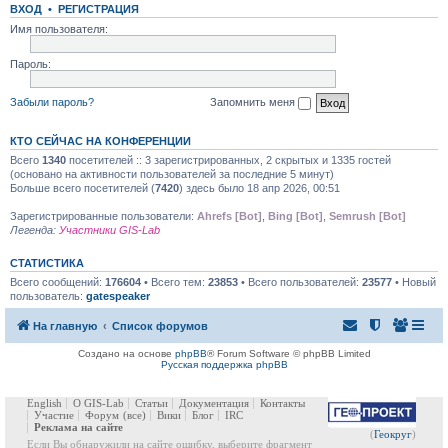
ВХОД
•
РЕГИСТРАЦИЯ
Имя пользователя:
Пароль:
Забыли пароль?
Запомнить меня
КТО СЕЙЧАС НА КОНФЕРЕНЦИИ
Всего
1340
посетителей :: 3 зарегистрированных, 2 скрытых и 1335 гостей
(основано на активности пользователей за последние 5 минут)
Больше всего посетителей (
7420
) здесь было 18 апр 2026, 00:51
Зарегистрированные пользователи:
Ahrefs [Bot]
,
Bing [Bot]
,
Semrush [Bot]
Легенда:
Участники GIS-Lab
СТАТИСТИКА
Всего сообщений:
176604
• Всего тем:
23853
• Всего пользователей:
23577
• Новый
пользователь:
gatespeaker
На главную
Список форумов
Создано на основе
phpBB
® Forum Software © phpBB Limited
Русская поддержка phpBB
English
О GIS-Lab
Статьи
Документация
Контакты
Участие
Форум
(все)
Вики
Блог
IRC
Реклама на сайте
(
Геокруг
)
Если Вы обнаружили на сайте ошибку, выберите фрагмент