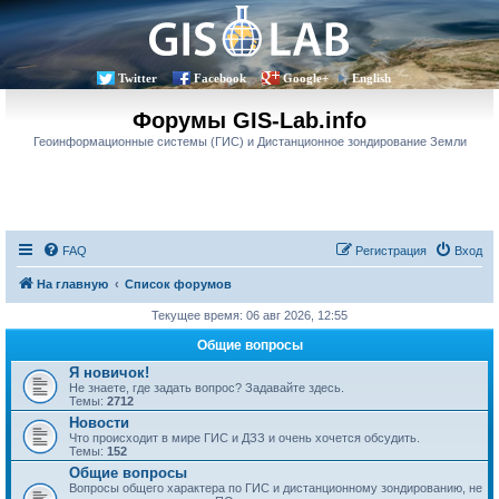
Twitter
Facebook
Google+
English
Форумы GIS-Lab.info
Геоинформационные системы (ГИС) и Дистанционное зондирование Земли
FAQ
Регистрация
Вход
На главную
Список форумов
Текущее время: 06 авг 2026, 12:55
Общие вопросы
Я новичок!
Не знаете, где задать вопрос? Задавайте здесь.
Темы:
2712
Новости
Что происходит в мире ГИС и ДЗЗ и очень хочется обсудить.
Темы:
152
Общие вопросы
Вопросы общего характера по ГИС и дистанционному зондированию, не