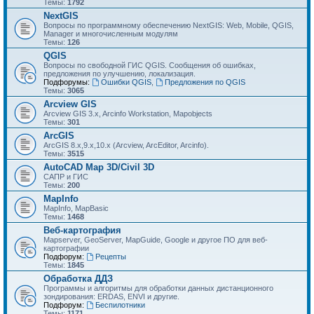
Темы:
1792
NextGIS
Вопросы по программному обеспечению NextGIS: Web, Mobile, QGIS,
Manager и многочисленным модулям
Темы:
126
QGIS
Вопросы по свободной ГИС QGIS. Сообщения об ошибках,
предложения по улучшению, локализация.
Подфорумы:
Ошибки QGIS
,
Предложения по QGIS
Темы:
3065
Arcview GIS
Arcview GIS 3.x, Arcinfo Workstation, Mapobjects
Темы:
301
ArcGIS
ArcGIS 8.x,9.x,10.x (Arcview, ArcEditor, Arcinfo).
Темы:
3515
AutoCAD Map 3D/Civil 3D
САПР и ГИС
Темы:
200
MapInfo
MapInfo, MapBasic
Темы:
1468
Веб-картография
Mapserver, GeoServer, MapGuide, Google и другое ПО для веб-
картографии
Подфорум:
Рецепты
Темы:
1845
Обработка ДДЗ
Программы и алгоритмы для обработки данных дистанционного
зондирования: ERDAS, ENVI и другие.
Подфорум:
Беспилотники
Темы:
1171