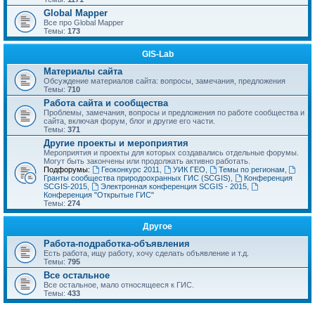
Global Mapper
Все про Global Mapper
Темы:
173
GIS-Lab
Материалы сайта
Обсуждение материалов сайта: вопросы, замечания, предложения
Темы:
710
Работа сайта и сообщества
Проблемы, замечания, вопросы и предложения по работе сообщества и
сайта, включая форум, блог и другие его части.
Темы:
371
Другие проекты и мероприятия
Мероприятия и проекты для которых создавались отдельные форумы.
Могут быть закончены или продолжать активно работать.
Подфорумы:
Геоконкурс 2011
,
УИК ГЕО
,
Темы по регионам
,
Гранты сообщества природоохранных ГИС (SCGIS)
,
Конференция
SCGIS-2015
,
Электронная конференция SCGIS - 2015
,
Конференция "Открытые ГИС"
Темы:
274
Другое
Работа-подработка-объявления
Есть работа, ищу работу, хочу сделать объявление и т.д.
Темы:
795
Все остальное
Все остальное, мало относящееся к ГИС.
Темы:
433