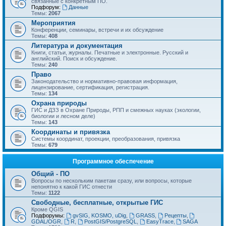
связанные с конкретным ПО.
Подфорум:
Данные
Темы:
2067
Мероприятия
Конференции, семинары, встречи и их обсуждение
Темы:
408
Литература и документация
Книги, статьи, журналы. Печатные и электронные. Русский и
английский. Поиск и обсуждение.
Темы:
240
Право
Законодательство и нормативно-правовая информация,
лицензирование, сертификация, регистрация.
Темы:
134
Охрана природы
ГИС и ДЗЗ в Охране Природы, РПП и смежных науках (экологии,
биологии и лесном деле)
Темы:
143
Координаты и привязка
Системы координат, проекции, преобразования, привязка
Темы:
679
Программное обеспечение
Общий - ПО
Вопросы по нескольким пакетам сразу, или вопросы, которые
непонятно к какой ГИС отнести
Темы:
1122
Свободные, бесплатные, открытые ГИС
Кроме QGIS
Подфорумы:
gvSIG, KOSMO, uDig
,
GRASS
,
Рецепты
,
GDAL/OGR
,
R
,
PostGIS/PostgreSQL
,
EasyTrace
,
SAGA