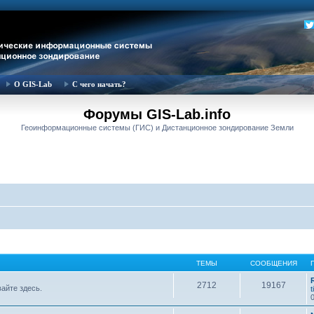
О GIS-Lab
С чего начать?
Форумы GIS-Lab.info
Геоинформационные системы (ГИС) и Дистанционное зондирование Земли
ТЕМЫ
СООБЩЕНИЯ
2712
19167
вайте здесь.
t