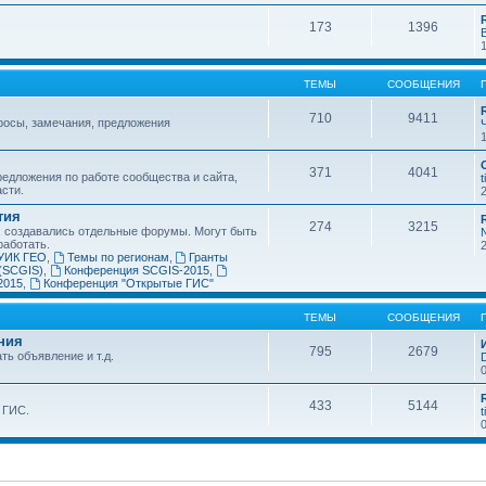
173
1396
ТЕМЫ
СООБЩЕНИЯ
710
9411
росы, замечания, предложения
371
4041
едложения по работе сообщества и сайта,
t
асти.
тия
274
3215
х создавались отдельные форумы. Могут быть
работать.
УИК ГЕО
,
Темы по регионам
,
Гранты
(SCGIS)
,
Конференция SCGIS-2015
,
2015
,
Конференция "Открытые ГИС"
ТЕМЫ
СООБЩЕНИЯ
ния
795
2679
ть объявление и т.д.
433
5144
 ГИС.
t