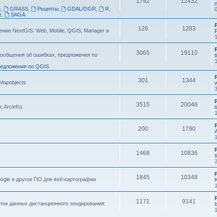
1792
12432
n
g
,
GRASS
,
Рецепты
,
GDAL/OGR
,
R
,
e
,
SAGA
126
1283
ию NextGIS: Web, Mobile, QGIS, Manager и
F
3065
19110
ообщения об ошибках, предложения по
t
едложения по QGIS
301
1344
 Mapobjects
3515
20046
, Arcinfo).
t
200
1790
1468
10836
t
1845
10348
ogle и другое ПО для веб-картографии
1171
9141
тки данных дистанционного зондирования: