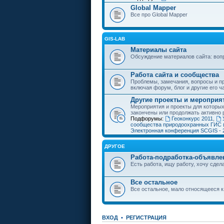
Global Mapper
Все про Global Mapper
GIS-LAB
Материалы сайта
Обсуждение материалов сайта: воп
Работа сайта и сообщества
Проблемы, замечания, вопросы и пр
включая форум, блог и другие его ч
Другие проекты и мероприя
Мероприятия и проекты для которы
закончены или продолжать активно 
Подфорумы:
Геоконкурс 2011
,
сообщества природоохранных ГИС 
Электронная конференция SCGIS - 
ДРУГОЕ
Работа-подработка-объявле
Есть работа, ищу работу, хочу сдела
Все остальное
Все остальное, мало относящееся к
ВХОД
•
РЕГИСТРАЦИЯ