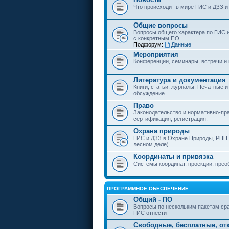
Что происходит в мире ГИС и ДЗЗ и
Общие вопросы
Вопросы общего характера по ГИС 
с конкретным ПО.
Подфорум:
Данные
Мероприятия
Конференции, семинары, встречи и
Литература и документация
Книги, статьи, журналы. Печатные и
обсуждение.
Право
Законодательство и нормативно-пр
сертификация, регистрация.
Охрана природы
ГИС и ДЗЗ в Охране Природы, РПП и
лесном деле)
Координаты и привязка
Системы координат, проекции, прео
ПРОГРАММНОЕ ОБЕСПЕЧЕНИЕ
Общий - ПО
Вопросы по нескольким пакетам сра
ГИС отнести
Свободные, бесплатные, от