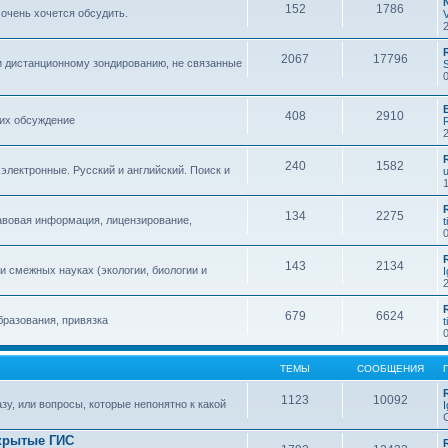
152
1786
 очень хочется обсудить.
2067
17796
и дистанционному зондированию, не связанные
408
2910
 их обсуждение
240
1582
 электронные. Русский и английский. Поиск и
134
2275
авовая информация, лицензирование,
t
143
2134
 смежных науках (экологии, биологии и
679
6624
бразования, привязка
t
ТЕМЫ
СООБЩЕНИЯ
1123
10092
зу, или вопросы, которые непонятно к какой
крытые ГИС