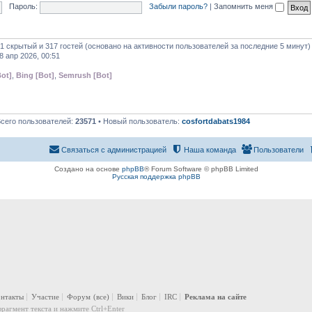
Пароль:
Забыли пароль?
|
Запомнить меня
 1 скрытый и 317 гостей (основано на активности пользователей за последние 5 минут)
8 апр 2026, 00:51
ot]
,
Bing [Bot]
,
Semrush [Bot]
Всего пользователей:
23571
• Новый пользователь:
cosfortdabats1984
Связаться с администрацией
Наша команда
Пользователи
Создано на основе
phpBB
® Forum Software © phpBB Limited
Русская поддержка phpBB
онтакты
Участие
Форум
(все)
Вики
Блог
IRC
Реклама на сайте
рагмент текста и нажмите Ctrl+Enter