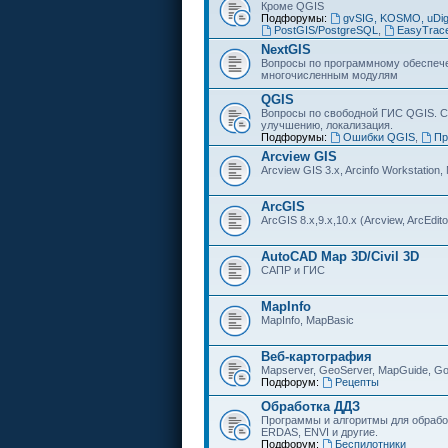
Кроме QGIS
Подфорумы:
gvSIG, KOSMO, uDi
PostGIS/PostgreSQL
,
EasyTrac
NextGIS
Вопросы по программному обеспечен
многочисленным модулям
QGIS
Вопросы по свободной ГИС QGIS. С
улучшению, локализация.
Подфорумы:
Ошибки QGIS
,
Пр
Arcview GIS
Arcview GIS 3.x, Arcinfo Workstation,
ArcGIS
ArcGIS 8.x,9.x,10.x (Arcview, ArcEditor
AutoCAD Map 3D/Civil 3D
САПР и ГИС
MapInfo
MapInfo, MapBasic
Веб-картография
Mapserver, GeoServer, MapGuide, Go
Подфорум:
Рецепты
Обработка ДДЗ
Программы и алгоритмы для обрабо
ERDAS, ENVI и другие.
Подфорум:
Беспилотники