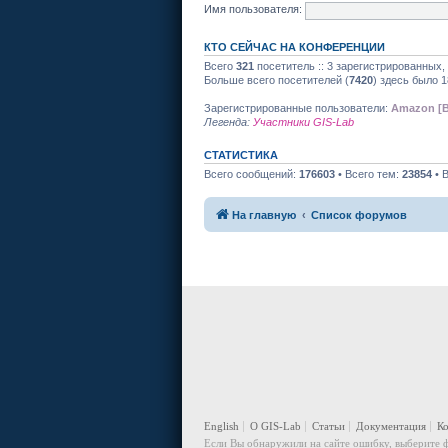
Имя пользователя:
КТО СЕЙЧАС НА КОНФЕРЕНЦИИ
Всего
321
посетитель :: 3 зарегистрированных,
Больше всего посетителей (
7420
) здесь было 1
Зарегистрированные пользователи:
Amazon [B
Легенда:
Участники GIS-Lab
СТАТИСТИКА
Всего сообщений:
176603
• Всего тем:
23854
• 
На главную
Список форумов
English
О GIS-Lab
Статьи
Документация
К
Если Вы обнаружили на сайте ошибку, выберите ф