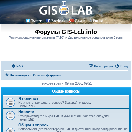
Twitter
Facebook
Google+
English
Форумы GIS-Lab.info
Геоинформационные системы (ГИС) и Дистанционное зондирование Земли
FAQ
Регистрация
Вход
На главную
Список форумов
Текущее время: 09 авг 2026, 09:21
Общие вопросы
Я новичок!
Не знаете, где задать вопрос? Задавайте здесь.
Темы:
2712
Новости
Что происходит в мире ГИС и ДЗЗ и очень хочется обсудить.
Темы:
152
Общие вопросы
Вопросы общего характера по ГИС и дистанционному зондированию, не