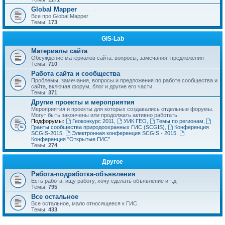
Global Mapper
Все про Global Mapper
Темы:
173
GIS-Lab
Материалы сайта
Обсуждение материалов сайта: вопросы, замечания, предложения
Темы:
710
Работа сайта и сообщества
Проблемы, замечания, вопросы и предложения по работе сообщества и
сайта, включая форум, блог и другие его части.
Темы:
371
Другие проекты и мероприятия
Мероприятия и проекты для которых создавались отдельные форумы.
Могут быть закончены или продолжать активно работать.
Подфорумы:
Геоконкурс 2011
,
УИК ГЕО
,
Темы по регионам
,
Гранты сообщества природоохранных ГИС (SCGIS)
,
Конференция
SCGIS-2015
,
Электронная конференция SCGIS - 2015
,
Конференция "Открытые ГИС"
Темы:
274
Другое
Работа-подработка-объявления
Есть работа, ищу работу, хочу сделать объявление и т.д.
Темы:
795
Все остальное
Все остальное, мало относящееся к ГИС.
Темы:
433