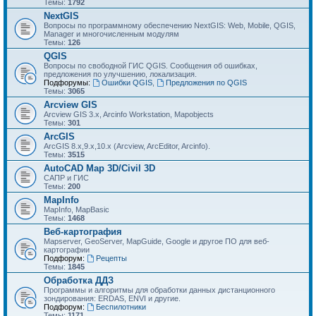
Темы:
1792
NextGIS
Вопросы по программному обеспечению NextGIS: Web, Mobile, QGIS,
Manager и многочисленным модулям
Темы:
126
QGIS
Вопросы по свободной ГИС QGIS. Сообщения об ошибках,
предложения по улучшению, локализация.
Подфорумы:
Ошибки QGIS
,
Предложения по QGIS
Темы:
3065
Arcview GIS
Arcview GIS 3.x, Arcinfo Workstation, Mapobjects
Темы:
301
ArcGIS
ArcGIS 8.x,9.x,10.x (Arcview, ArcEditor, Arcinfo).
Темы:
3515
AutoCAD Map 3D/Civil 3D
САПР и ГИС
Темы:
200
MapInfo
MapInfo, MapBasic
Темы:
1468
Веб-картография
Mapserver, GeoServer, MapGuide, Google и другое ПО для веб-
картографии
Подфорум:
Рецепты
Темы:
1845
Обработка ДДЗ
Программы и алгоритмы для обработки данных дистанционного
зондирования: ERDAS, ENVI и другие.
Подфорум:
Беспилотники
Темы:
1171