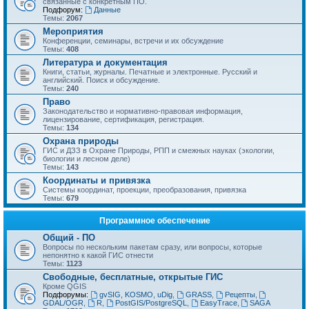
связанные с конкретным ПО.
Подфорум:
Данные
Темы:
2067
Мероприятия
Конференции, семинары, встречи и их обсуждение
Темы:
408
Литература и документация
Книги, статьи, журналы. Печатные и электронные. Русский и
английский. Поиск и обсуждение.
Темы:
240
Право
Законодательство и нормативно-правовая информация,
лицензирование, сертификация, регистрация.
Темы:
134
Охрана природы
ГИС и ДЗЗ в Охране Природы, РПП и смежных науках (экологии,
биологии и лесном деле)
Темы:
143
Координаты и привязка
Системы координат, проекции, преобразования, привязка
Темы:
679
Программное обеспечение
Общий - ПО
Вопросы по нескольким пакетам сразу, или вопросы, которые
непонятно к какой ГИС отнести
Темы:
1123
Свободные, бесплатные, открытые ГИС
Кроме QGIS
Подфорумы:
gvSIG, KOSMO, uDig
,
GRASS
,
Рецепты
,
GDAL/OGR
,
R
,
PostGIS/PostgreSQL
,
EasyTrace
,
SAGA