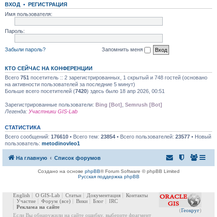
ВХОД
•
РЕГИСТРАЦИЯ
Имя пользователя:
Пароль:
Забыли пароль?
Запомнить меня
КТО СЕЙЧАС НА КОНФЕРЕНЦИИ
Всего
751
посетитель :: 2 зарегистрированных, 1 скрытый и 748 гостей (основано
на активности пользователей за последние 5 минут)
Больше всего посетителей (
7420
) здесь было 18 апр 2026, 00:51
Зарегистрированные пользователи:
Bing [Bot]
,
Semrush [Bot]
Легенда:
Участники GIS-Lab
СТАТИСТИКА
Всего сообщений:
176610
• Всего тем:
23854
• Всего пользователей:
23577
• Новый
пользователь:
metodinovleo1
На главную
Список форумов
Создано на основе
phpBB
® Forum Software © phpBB Limited
Русская поддержка phpBB
English
О GIS-Lab
Статьи
Документация
Контакты
Участие
Форум
(все)
Вики
Блог
IRC
Реклама на сайте
(
Геокруг
)
Если Вы обнаружили на сайте ошибку, выберите фрагмент