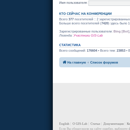
Имя пользователя:
КТО СЕЙЧАС НА КОНФЕРЕНЦИИ
Всего
377
посетителей :: 2 зарегистрированных
Больше всего посетителей (
7420
) здесь было 1
Зарегистрированные пользователи:
Bing [Bot]
Легенда:
Участники GIS-Lab
СТАТИСТИКА
Всего сообщений:
176604
• Всего тем:
23853
• 
На главную
Список форумов
English
О GIS-Lab
Статьи
Документация
К
Если Вы обнаружили на сайте ошибку, выберите ф