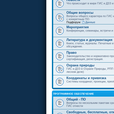
Что происходит в мире ГИС и ДЗЗ и
Общие вопросы
Вопросы общего характера по ГИС 
с конкретным ПО.
Подфорум:
Данные
Мероприятия
Конференции, семинары, встречи и
Литература и документация
Книги, статьи, журналы. Печатные и
обсуждение.
Право
Законодательство и нормативно-пр
сертификация, регистрация.
Охрана природы
ГИС и ДЗЗ в Охране Природы, РПП и
лесном деле)
Координаты и привязка
Системы координат, проекции, прео
ПРОГРАММНОЕ ОБЕСПЕЧЕНИЕ
Общий - ПО
Вопросы по нескольким пакетам сра
ГИС отнести
Свободные, бесплатные, от