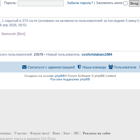
Пароль:
Забыли пароль?
|
Запомнить меня
, 1 скрытый и 374 гостя (основано на активности пользователей за последние 5 минут)
8 апр 2026, 00:51
,
Semrush [Bot]
Всего пользователей:
23578
• Новый пользователь:
cosfortdabats1984
Связаться с администрацией
Наша команда
Пользователи
Создано на основе
phpBB
® Forum Software © phpBB Limited
Русская поддержка phpBB
онтакты
Участие
Форум
(все)
Вики
Блог
IRC
Реклама на сайте
рагмент текста и нажмите Ctrl+Enter