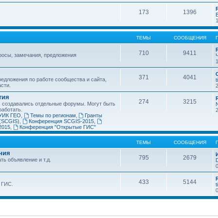
173
1396
ТЕМЫ
СООБЩЕНИЯ
710
9411
росы, замечания, предложения
371
4041
едложения по работе сообщества и сайта,
t
асти.
тия
274
3215
х создавались отдельные форумы. Могут быть
работать.
УИК ГЕО
,
Темы по регионам
,
Гранты
(SCGIS)
,
Конференция SCGIS-2015
,
2015
,
Конференция "Открытые ГИС"
ТЕМЫ
СООБЩЕНИЯ
ния
795
2679
ть объявление и т.д.
433
5144
 ГИС.
t