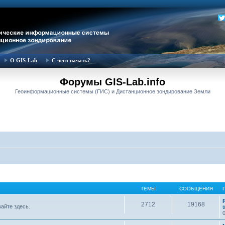
О GIS-Lab
С чего начать?
Форумы GIS-Lab.info
Геоинформационные системы (ГИС) и Дистанционное зондирование Земли
ТЕМЫ
СООБЩЕНИЯ
2712
19168
вайте здесь.
t