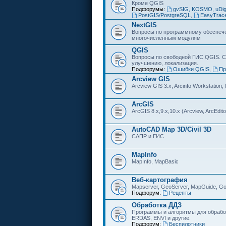
Кроме QGIS
Подфорумы:
gvSIG, KOSMO, uDi
PostGIS/PostgreSQL
,
EasyTrac
NextGIS
Вопросы по программному обеспечен
многочисленным модулям
QGIS
Вопросы по свободной ГИС QGIS. С
улучшению, локализация.
Подфорумы:
Ошибки QGIS
,
Пр
Arcview GIS
Arcview GIS 3.x, Arcinfo Workstation,
ArcGIS
ArcGIS 8.x,9.x,10.x (Arcview, ArcEditor
AutoCAD Map 3D/Civil 3D
САПР и ГИС
MapInfo
MapInfo, MapBasic
Веб-картография
Mapserver, GeoServer, MapGuide, Go
Подфорум:
Рецепты
Обработка ДДЗ
Программы и алгоритмы для обрабо
ERDAS, ENVI и другие.
Подфорум:
Беспилотники