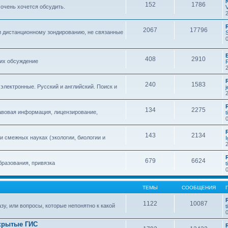
152
1786
 очень хочется обсудить.
2067
17796
и дистанционному зондированию, не связанные
408
2910
 их обсуждение
240
1583
 электронные. Русский и английский. Поиск и
134
2275
авовая информация, лицензирование,
t
143
2134
 смежных науках (экологии, биологии и
679
6624
бразования, привязка
t
ТЕМЫ
СООБЩЕНИЯ
1122
10087
зу, или вопросы, которые непонятно к какой
t
крытые ГИС