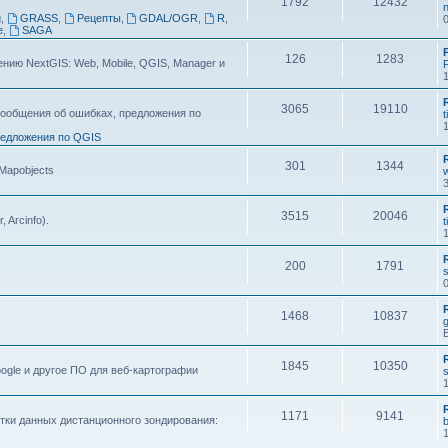
1792
12432
n
g
,
GRASS
,
Рецепты
,
GDAL/OGR
,
R
,
e
,
SAGA
126
1283
ию NextGIS: Web, Mobile, QGIS, Manager и
F
3065
19110
ообщения об ошибках, предложения по
t
едложения по QGIS
301
1344
 Mapobjects
3515
20046
, Arcinfo).
t
200
1791
s
1468
10837
1845
10350
ogle и другое ПО для веб-картографии
s
1171
9141
тки данных дистанционного зондирования: