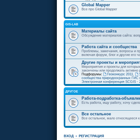
Global Mapper
Все про Global Mapper
GIS-LAB
Материалы сайта
Обсуждение материалов сайта: воп
Работа сайта и сообщества
Проблемы, замечания, вопросы и пр
включая форум, блог и другие его ч
Другие проекты и мероприя
Мероприятия и проекты для которы
закончены или продолжать активно 
Подфорумы:
Геоконкурс 2011
,
сообщества природоохранных ГИС 
Электронная конференция SCGIS - 
ДРУГОЕ
Работа-подработка-объявле
Есть работа, ищу работу, хочу сдела
Все остальное
Все остальное, мало относящееся к
ВХОД
•
РЕГИСТРАЦИЯ