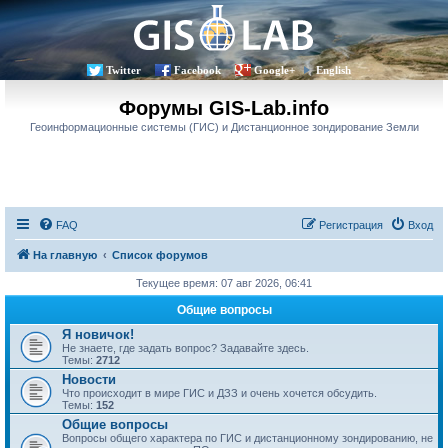
Twitter
Facebook
Google+
English
Форумы GIS-Lab.info
Геоинформационные системы (ГИС) и Дистанционное зондирование Земли
FAQ
Регистрация
Вход
На главную
Список форумов
Текущее время: 07 авг 2026, 06:41
Общие вопросы
Я новичок!
Не знаете, где задать вопрос? Задавайте здесь.
Темы:
2712
Новости
Что происходит в мире ГИС и ДЗЗ и очень хочется обсудить.
Темы:
152
Общие вопросы
Вопросы общего характера по ГИС и дистанционному зондированию, не