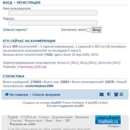
ВХОД
•
РЕГИСТРАЦИЯ
Имя пользователя:
Пароль:
Забыли пароль?
Запомнить меня
КТО СЕЙЧАС НА КОНФЕРЕНЦИИ
Всего
359
посетителей :: 3 зарегистрированных, 1 скрытый и 355 гостей (основано
на активности пользователей за последние 5 минут)
Больше всего посетителей (
7420
) здесь было 18 апр 2026, 00:51
Зарегистрированные пользователи:
Amazon [Bot]
,
Bing [Bot]
,
Semrush [Bot]
Легенда:
Участники GIS-Lab
СТАТИСТИКА
Всего сообщений:
176604
• Всего тем:
23853
• Всего пользователей:
23578
• Новый
пользователь:
cosfortdabats1984
На главную
Список форумов
Создано на основе
phpBB
® Forum Software © phpBB Limited
Русская поддержка phpBB
English
О GIS-Lab
Статьи
Документация
Контакты
Участие
Форум
(все)
Вики
Блог
IRC
Реклама на сайте
(
Геокруг
)
Если Вы обнаружили на сайте ошибку, выберите фрагмент