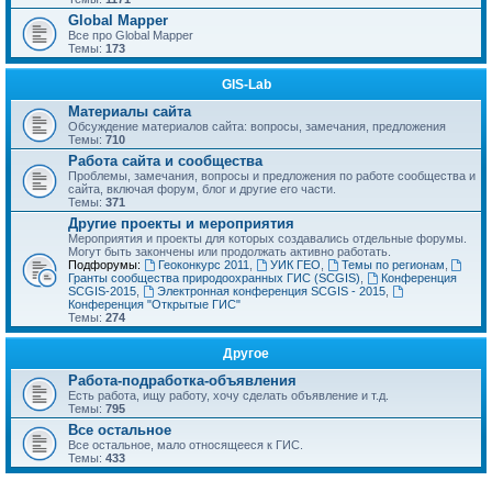
Global Mapper
Все про Global Mapper
Темы:
173
GIS-Lab
Материалы сайта
Обсуждение материалов сайта: вопросы, замечания, предложения
Темы:
710
Работа сайта и сообщества
Проблемы, замечания, вопросы и предложения по работе сообщества и
сайта, включая форум, блог и другие его части.
Темы:
371
Другие проекты и мероприятия
Мероприятия и проекты для которых создавались отдельные форумы.
Могут быть закончены или продолжать активно работать.
Подфорумы:
Геоконкурс 2011
,
УИК ГЕО
,
Темы по регионам
,
Гранты сообщества природоохранных ГИС (SCGIS)
,
Конференция
SCGIS-2015
,
Электронная конференция SCGIS - 2015
,
Конференция "Открытые ГИС"
Темы:
274
Другое
Работа-подработка-объявления
Есть работа, ищу работу, хочу сделать объявление и т.д.
Темы:
795
Все остальное
Все остальное, мало относящееся к ГИС.
Темы:
433