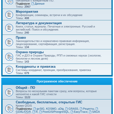
связанные с конкретным ПО.
Подфорум:
Данные
Темы:
2067
Мероприятия
Конференции, семинары, встречи и их обсуждение
Темы:
408
Литература и документация
Книги, статьи, журналы. Печатные и электронные. Русский и
английский. Поиск и обсуждение.
Темы:
240
Право
Законодательство и нормативно-правовая информация,
лицензирование, сертификация, регистрация.
Темы:
134
Охрана природы
ГИС и ДЗЗ в Охране Природы, РПП и смежных науках (экологии,
биологии и лесном деле)
Темы:
143
Координаты и привязка
Системы координат, проекции, преобразования, привязка
Темы:
679
Программное обеспечение
Общий - ПО
Вопросы по нескольким пакетам сразу, или вопросы, которые
непонятно к какой ГИС отнести
Темы:
1122
Свободные, бесплатные, открытые ГИС
Кроме QGIS
Подфорумы:
gvSIG, KOSMO, uDig
,
GRASS
,
Рецепты
,
GDAL/OGR
,
R
,
PostGIS/PostgreSQL
,
EasyTrace
,
SAGA