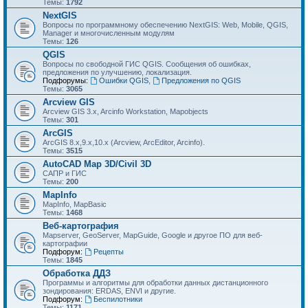
Темы:
1792
NextGIS
Вопросы по программному обеспечению NextGIS: Web, Mobile, QGIS,
Manager и многочисленным модулям
Темы:
126
QGIS
Вопросы по свободной ГИС QGIS. Сообщения об ошибках,
предложения по улучшению, локализация.
Подфорумы:
Ошибки QGIS
,
Предложения по QGIS
Темы:
3065
Arcview GIS
Arcview GIS 3.x, Arcinfo Workstation, Mapobjects
Темы:
301
ArcGIS
ArcGIS 8.x,9.x,10.x (Arcview, ArcEditor, Arcinfo).
Темы:
3515
AutoCAD Map 3D/Civil 3D
САПР и ГИС
Темы:
200
MapInfo
MapInfo, MapBasic
Темы:
1468
Веб-картография
Mapserver, GeoServer, MapGuide, Google и другое ПО для веб-
картографии
Подфорум:
Рецепты
Темы:
1845
Обработка ДДЗ
Программы и алгоритмы для обработки данных дистанционного
зондирования: ERDAS, ENVI и другие.
Подфорум:
Беспилотники
Темы:
1171