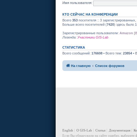
Имя пользователя:
КТО СЕЙЧАС НА КОНФЕРЕНЦИИ
Всего
353
посетителя :: 3 зарегистрированных,
Больше всего посетителей (
7420
) здесь было 1
Зарегистрированные пользователи:
Amazon [B
Легенда:
Участники GIS-Lab
СТАТИСТИКА
Всего сообщений:
176608
• Всего тем:
23854
• 
На главную
Список форумов
English
О GIS-Lab
Статьи
Документация
К
Если Вы обнаружили на сайте ошибку, выберите ф