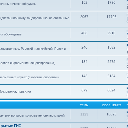
152
1786
 очень хочется обсудить.
2067
17796
и дистанционному зондированию, не связанные
408
2910
 их обсуждение
240
1582
 электронные. Русский и английский. Поиск и
134
2275
авовая информация, лицензирование,
t
143
2134
 смежных науках (экологии, биологии и
679
6624
бразования, привязка
t
ТЕМЫ
СООБЩЕНИЯ
1123
10096
зу, или вопросы, которые непонятно к какой
t
крытые ГИС