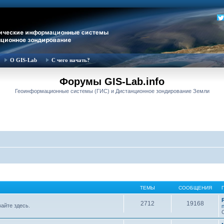
О GIS-Lab
С чего начать?
Форумы GIS-Lab.info
Геоинформационные системы (ГИС) и Дистанционное зондирование Земли
ТЕМЫ
СООБЩЕНИЯ
2712
19168
вайте здесь.