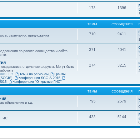
173
1396
ТЕМЫ
СООБЩЕНИЯ
710
9411
росы, замечания, предложения
371
4041
едложения по работе сообщества и сайта,
t
асти.
тия
274
3215
х создавались отдельные форумы. Могут быть
работать.
УИК ГЕО
,
Темы по регионам
,
Гранты
(SCGIS)
,
Конференция SCGIS-2015
,
2015
,
Конференция "Открытые ГИС"
ТЕМЫ
СООБЩЕНИЯ
ния
795
2679
ть объявление и т.д.
433
5144
 ГИС.
t