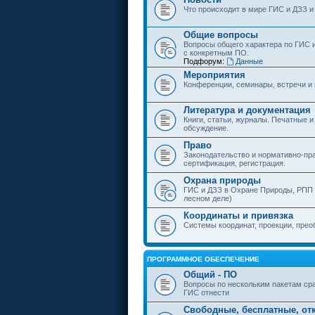
Что происходит в мире ГИС и ДЗЗ и
Общие вопросы
Вопросы общего характера по ГИС 
с конкретным ПО.
Подфорум:
Данные
Мероприятия
Конференции, семинары, встречи и
Литература и документация
Книги, статьи, журналы. Печатные и
обсуждение.
Право
Законодательство и нормативно-пр
сертификация, регистрация.
Охрана природы
ГИС и ДЗЗ в Охране Природы, РПП и
лесном деле)
Координаты и привязка
Системы координат, проекции, прео
ПРОГРАММНОЕ ОБЕСПЕЧЕНИЕ
Общий - ПО
Вопросы по нескольким пакетам сра
ГИС отнести
Свободные, бесплатные, от