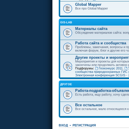
Global Mapper
Все про Global Mapper
GIS-LAB
Материалы сайта
Обсуждение материалов сайта: воп
Работа сайта и сообщества
Проблемы, замечания, вопросы и пр
включая форум, блог и другие его ч
Другие проекты и мероприя
Мероприятия и проекты для которы
закончены или продолжать активно 
Подфорумы:
Геоконкурс 2011
,
сообщества природоохранных ГИС 
Электронная конференция SCGIS - 
ДРУГОЕ
Работа-подработка-объявле
Есть работа, ищу работу, хочу сдела
Все остальное
Все остальное, мало относящееся к
ВХОД
•
РЕГИСТРАЦИЯ