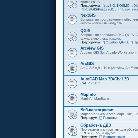
Кроме QGIS
Подфорумы:
gvSIG, KOSMO, uDi
PostGIS/PostgreSQL
,
EasyTrac
NextGIS
Вопросы по программному обеспечен
многочисленным модулям
QGIS
Вопросы по свободной ГИС QGIS. С
улучшению, локализация.
Подфорумы:
Ошибки QGIS
,
Пр
Arcview GIS
Arcview GIS 3.x, Arcinfo Workstation,
ArcGIS
ArcGIS 8.x,9.x,10.x (Arcview, ArcEditor
AutoCAD Map 3D/Civil 3D
САПР и ГИС
MapInfo
MapInfo, MapBasic
Веб-картография
Mapserver, GeoServer, MapGuide, Go
Подфорум:
Рецепты
Обработка ДДЗ
Программы и алгоритмы для обрабо
ERDAS, ENVI и другие.
Подфорум:
Беспилотники