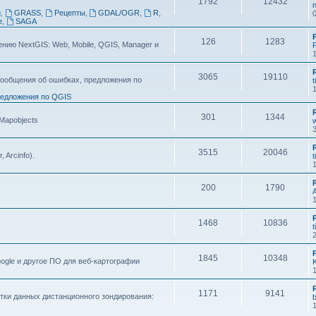
1792
12432
n
g
,
GRASS
,
Рецепты
,
GDAL/OGR
,
R
,
e
,
SAGA
126
1283
ию NextGIS: Web, Mobile, QGIS, Manager и
F
3065
19110
ообщения об ошибках, предложения по
t
едложения по QGIS
301
1344
 Mapobjects
3515
20046
, Arcinfo).
t
200
1790
1468
10836
t
1845
10348
ogle и другое ПО для веб-картографии
1171
9141
тки данных дистанционного зондирования: