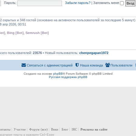
Пароль:
Забыли пароль?
|
Запомнить меня
 2 скрытых и 348 гостей (основано на активности пользователей за последние 5 минут)
8 апр 2026, 00:51
ot]
,
Bing [Bot]
,
Semrush [Bot]
Всего пользователей:
23576
• Новый пользователь:
chenpegapan1972
Связаться с администрацией
Наша команда
Пользователи
Создано на основе
phpBB
® Forum Software © phpBB Limited
Русская поддержка phpBB
онтакты
Участие
Форум
(все)
Вики
Блог
IRC
Реклама на сайте
рагмент текста и нажмите Ctrl+Enter