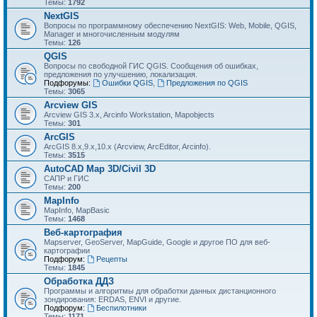
Темы:
1792
NextGIS
Вопросы по программному обеспечению NextGIS: Web, Mobile, QGIS,
Manager и многочисленным модулям
Темы:
126
QGIS
Вопросы по свободной ГИС QGIS. Сообщения об ошибках,
предложения по улучшению, локализация.
Подфорумы:
Ошибки QGIS
,
Предложения по QGIS
Темы:
3065
Arcview GIS
Arcview GIS 3.x, Arcinfo Workstation, Mapobjects
Темы:
301
ArcGIS
ArcGIS 8.x,9.x,10.x (Arcview, ArcEditor, Arcinfo).
Темы:
3515
AutoCAD Map 3D/Civil 3D
САПР и ГИС
Темы:
200
MapInfo
MapInfo, MapBasic
Темы:
1468
Веб-картография
Mapserver, GeoServer, MapGuide, Google и другое ПО для веб-
картографии
Подфорум:
Рецепты
Темы:
1845
Обработка ДДЗ
Программы и алгоритмы для обработки данных дистанционного
зондирования: ERDAS, ENVI и другие.
Подфорум:
Беспилотники
Темы:
1171