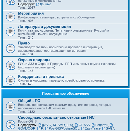
связанные с конкретным ПО.
Подфорум:
Данные
Темы:
2067
Мероприятия
Конференции, семинары, встречи и их обсуждение
Темы:
408
Литература и документация
Книги, статьи, журналы. Печатные и электронные. Русский и
английский. Поиск и обсуждение.
Темы:
240
Право
Законодательство и нормативно-правовая информация,
лицензирование, сертификация, регистрация.
Темы:
134
Охрана природы
ГИС и ДЗЗ в Охране Природы, РПП и смежных науках (экологии,
биологии и лесном деле)
Темы:
143
Координаты и привязка
Системы координат, проекции, преобразования, привязка
Темы:
679
Программное обеспечение
Общий - ПО
Вопросы по нескольким пакетам сразу, или вопросы, которые
непонятно к какой ГИС отнести
Темы:
1122
Свободные, бесплатные, открытые ГИС
Кроме QGIS
Подфорумы:
gvSIG, KOSMO, uDig
,
GRASS
,
Рецепты
,
GDAL/OGR
,
R
,
PostGIS/PostgreSQL
,
EasyTrace
,
SAGA