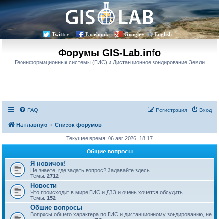
Twitter
Facebook
Google+
English
Форумы GIS-Lab.info
Геоинформационные системы (ГИС) и Дистанционное зондирование Земли
FAQ
Регистрация
Вход
На главную
Список форумов
Текущее время: 06 авг 2026, 18:17
Общие вопросы
Я новичок!
Не знаете, где задать вопрос? Задавайте здесь.
Темы:
2712
Новости
Что происходит в мире ГИС и ДЗЗ и очень хочется обсудить.
Темы:
152
Общие вопросы
Вопросы общего характера по ГИС и дистанционному зондированию, не