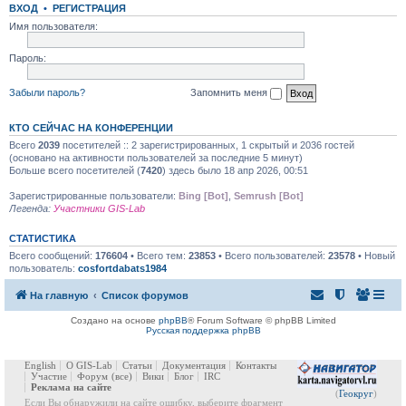
ВХОД
•
РЕГИСТРАЦИЯ
Имя пользователя:
Пароль:
Забыли пароль?
Запомнить меня
КТО СЕЙЧАС НА КОНФЕРЕНЦИИ
Всего
2039
посетителей :: 2 зарегистрированных, 1 скрытый и 2036 гостей
(основано на активности пользователей за последние 5 минут)
Больше всего посетителей (
7420
) здесь было 18 апр 2026, 00:51
Зарегистрированные пользователи:
Bing [Bot]
,
Semrush [Bot]
Легенда:
Участники GIS-Lab
СТАТИСТИКА
Всего сообщений:
176604
• Всего тем:
23853
• Всего пользователей:
23578
• Новый
пользователь:
cosfortdabats1984
На главную
Список форумов
Создано на основе
phpBB
® Forum Software © phpBB Limited
Русская поддержка phpBB
English
О GIS-Lab
Статьи
Документация
Контакты
Участие
Форум
(все)
Вики
Блог
IRC
Реклама на сайте
(
Геокруг
)
Если Вы обнаружили на сайте ошибку, выберите фрагмент