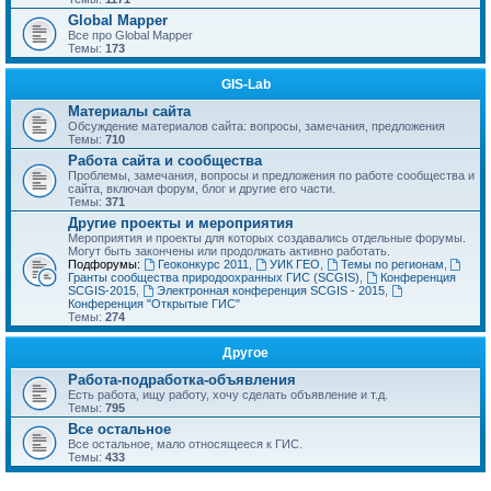
Global Mapper
Все про Global Mapper
Темы:
173
GIS-Lab
Материалы сайта
Обсуждение материалов сайта: вопросы, замечания, предложения
Темы:
710
Работа сайта и сообщества
Проблемы, замечания, вопросы и предложения по работе сообщества и
сайта, включая форум, блог и другие его части.
Темы:
371
Другие проекты и мероприятия
Мероприятия и проекты для которых создавались отдельные форумы.
Могут быть закончены или продолжать активно работать.
Подфорумы:
Геоконкурс 2011
,
УИК ГЕО
,
Темы по регионам
,
Гранты сообщества природоохранных ГИС (SCGIS)
,
Конференция
SCGIS-2015
,
Электронная конференция SCGIS - 2015
,
Конференция "Открытые ГИС"
Темы:
274
Другое
Работа-подработка-объявления
Есть работа, ищу работу, хочу сделать объявление и т.д.
Темы:
795
Все остальное
Все остальное, мало относящееся к ГИС.
Темы:
433