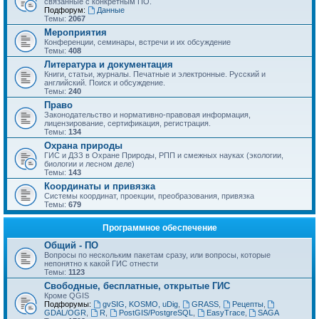
связанные с конкретным ПО.
Подфорум:
Данные
Темы:
2067
Мероприятия
Конференции, семинары, встречи и их обсуждение
Темы:
408
Литература и документация
Книги, статьи, журналы. Печатные и электронные. Русский и
английский. Поиск и обсуждение.
Темы:
240
Право
Законодательство и нормативно-правовая информация,
лицензирование, сертификация, регистрация.
Темы:
134
Охрана природы
ГИС и ДЗЗ в Охране Природы, РПП и смежных науках (экологии,
биологии и лесном деле)
Темы:
143
Координаты и привязка
Системы координат, проекции, преобразования, привязка
Темы:
679
Программное обеспечение
Общий - ПО
Вопросы по нескольким пакетам сразу, или вопросы, которые
непонятно к какой ГИС отнести
Темы:
1123
Свободные, бесплатные, открытые ГИС
Кроме QGIS
Подфорумы:
gvSIG, KOSMO, uDig
,
GRASS
,
Рецепты
,
GDAL/OGR
,
R
,
PostGIS/PostgreSQL
,
EasyTrace
,
SAGA