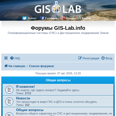
Twitter
Facebook
Google+
English
Форумы GIS-Lab.info
Геоинформационные системы (ГИС) и Дистанционное зондирование Земли
FAQ
Регистрация
Вход
На главную
Список форумов
Текущее время: 07 авг 2026, 13:20
Общие вопросы
Я новичок!
Не знаете, где задать вопрос? Задавайте здесь.
Темы:
2712
Новости
Что происходит в мире ГИС и ДЗЗ и очень хочется обсудить.
Темы:
152
Общие вопросы
Вопросы общего характера по ГИС и дистанционному зондированию, не