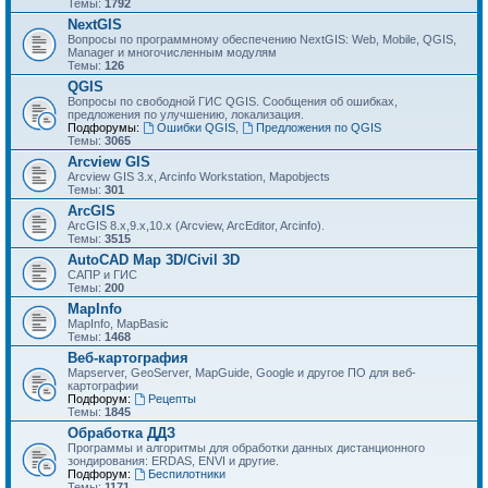
Темы:
1792
NextGIS
Вопросы по программному обеспечению NextGIS: Web, Mobile, QGIS,
Manager и многочисленным модулям
Темы:
126
QGIS
Вопросы по свободной ГИС QGIS. Сообщения об ошибках,
предложения по улучшению, локализация.
Подфорумы:
Ошибки QGIS
,
Предложения по QGIS
Темы:
3065
Arcview GIS
Arcview GIS 3.x, Arcinfo Workstation, Mapobjects
Темы:
301
ArcGIS
ArcGIS 8.x,9.x,10.x (Arcview, ArcEditor, Arcinfo).
Темы:
3515
AutoCAD Map 3D/Civil 3D
САПР и ГИС
Темы:
200
MapInfo
MapInfo, MapBasic
Темы:
1468
Веб-картография
Mapserver, GeoServer, MapGuide, Google и другое ПО для веб-
картографии
Подфорум:
Рецепты
Темы:
1845
Обработка ДДЗ
Программы и алгоритмы для обработки данных дистанционного
зондирования: ERDAS, ENVI и другие.
Подфорум:
Беспилотники
Темы:
1171