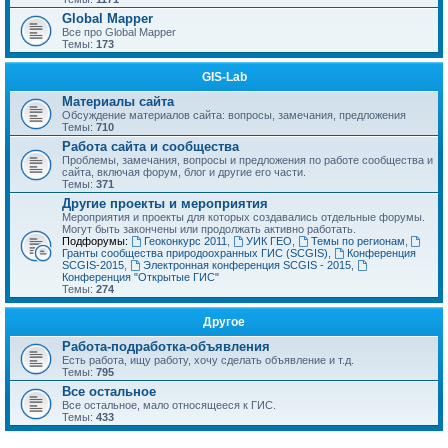
Global Mapper
Все про Global Mapper
Темы:
173
GIS-Lab
Материалы сайта
Обсуждение материалов сайта: вопросы, замечания, предложения
Темы:
710
Работа сайта и сообщества
Проблемы, замечания, вопросы и предложения по работе сообщества и
сайта, включая форум, блог и другие его части.
Темы:
371
Другие проекты и мероприятия
Мероприятия и проекты для которых создавались отдельные форумы.
Могут быть закончены или продолжать активно работать.
Подфорумы:
Геоконкурс 2011
,
УИК ГЕО
,
Темы по регионам
,
Гранты сообщества природоохранных ГИС (SCGIS)
,
Конференция
SCGIS-2015
,
Электронная конференция SCGIS - 2015
,
Конференция "Открытые ГИС"
Темы:
274
Другое
Работа-подработка-объявления
Есть работа, ищу работу, хочу сделать объявление и т.д.
Темы:
795
Все остальное
Все остальное, мало относящееся к ГИС.
Темы:
433