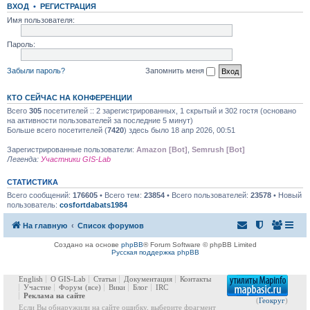
ВХОД
•
РЕГИСТРАЦИЯ
Имя пользователя:
Пароль:
Забыли пароль?
Запомнить меня
КТО СЕЙЧАС НА КОНФЕРЕНЦИИ
Всего
305
посетителей :: 2 зарегистрированных, 1 скрытый и 302 гостя (основано
на активности пользователей за последние 5 минут)
Больше всего посетителей (
7420
) здесь было 18 апр 2026, 00:51
Зарегистрированные пользователи:
Amazon [Bot]
,
Semrush [Bot]
Легенда:
Участники GIS-Lab
СТАТИСТИКА
Всего сообщений:
176605
• Всего тем:
23854
• Всего пользователей:
23578
• Новый
пользователь:
cosfortdabats1984
На главную
Список форумов
Создано на основе
phpBB
® Forum Software © phpBB Limited
Русская поддержка phpBB
English
О GIS-Lab
Статьи
Документация
Контакты
Участие
Форум
(все)
Вики
Блог
IRC
Реклама на сайте
(
Геокруг
)
Если Вы обнаружили на сайте ошибку, выберите фрагмент